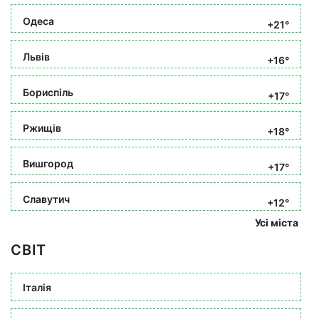
Одеса
+21°
Львів
+16°
Бориспіль
+17°
Ржищів
+18°
Вишгород
+17°
Славутич
+12°
Усі міста
СВІТ
Італія