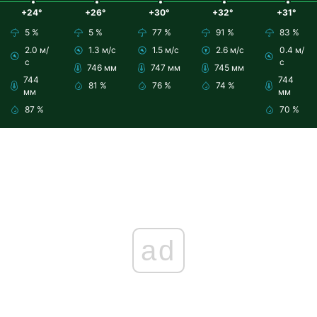
+24°
+26°
+30°
+32°
+31°
5 %
5 %
77 %
91 %
83 %
2.0 м/
1.3 м/с
1.5 м/с
2.6 м/с
0.4 м/
с
с
746 мм
747 мм
745 мм
744
744
81 %
76 %
74 %
мм
мм
87 %
70 %
ad