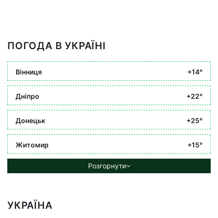
ПОГОДА В УКРАЇНІ
Вінниця
+14°
Дніпро
+22°
Донецьк
+25°
Житомир
+15°
Розгорнути
УКРАЇНА