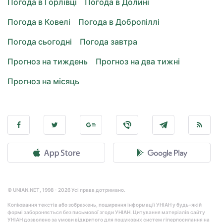
Погода в Горлівці
Погода в Долині
Погода в Ковелі
Погода в Добропіллі
Погода сьогодні
Погода завтра
Прогноз на тиждень
Прогноз на два тижні
Прогноз на місяць
© UNIAN.NET, 1998 - 2026 Усі права дотримано.
Копіювання текстів або зображень, поширення інформації УНІАН у будь-якій
формі забороняється без письмової згоди УНІАН. Цитування матеріалів сайту
УНІАН дозволено за умови відкритого для пошукових систем гіперпосилання на