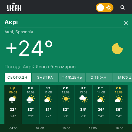
Акрі
Акрі, Бразилія
+24°
Погода Акрі
: Ясно і безхмарно
СЬОГОДНІ
ЗАВТРА
ТИЖДЕНЬ
2 ТИЖНІ
МІСЯЦ
НД
ПН
ВТ
СР
ЧТ
ПТ
СБ
09.08
10.08
11.08
12.08
13.08
14.08
15.08
32°
33°
31°
33°
34°
36°
36°
24°
23°
22°
21°
23°
24°
24°
04:00
07:00
10:00
13:00
16:00