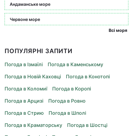
Андаманське море
Червоне море
Всі моря
ПОПУЛЯРНІ ЗАПИТИ
Погода в Ізмаїлі
Погода в Каменському
Погода в Новій Каховці
Погода в Конотопі
Погода в Коломиї
Погода в Коропі
Погода в Арцизі
Погода в Ровно
Погода в Стрию
Погода в Шполі
Погода в Краматорську
Погода в Шостці