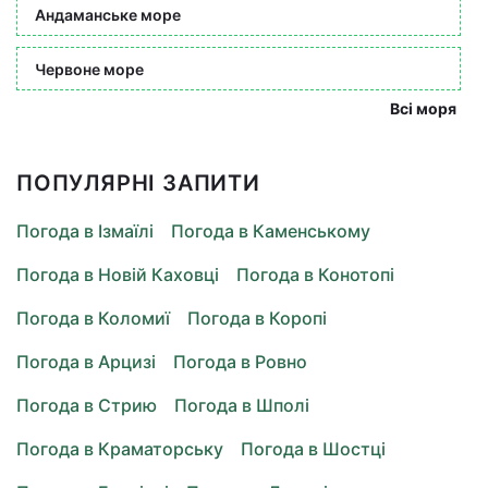
Андаманське море
Червоне море
Всі моря
ПОПУЛЯРНІ ЗАПИТИ
Погода в Ізмаїлі
Погода в Каменському
Погода в Новій Каховці
Погода в Конотопі
Погода в Коломиї
Погода в Коропі
Погода в Арцизі
Погода в Ровно
Погода в Стрию
Погода в Шполі
Погода в Краматорську
Погода в Шостці