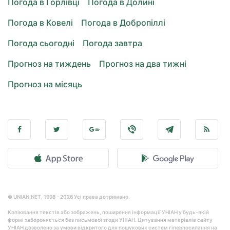
Погода в Горлівці
Погода в Долині
Погода в Ковелі
Погода в Добропіллі
Погода сьогодні
Погода завтра
Прогноз на тиждень
Прогноз на два тижні
Прогноз на місяць
© UNIAN.NET, 1998 - 2026 Усі права дотримано.
Копіювання текстів або зображень, поширення інформації УНІАН у будь-якій
формі забороняється без письмової згоди УНІАН. Цитування матеріалів сайту
УНІАН дозволено за умови відкритого для пошукових систем гіперпосилання на