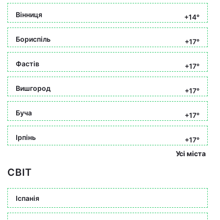
Вінниця
+14°
Бориспіль
+17°
Фастів
+17°
Вишгород
+17°
Буча
+17°
Ірпінь
+17°
Усі міста
СВІТ
Іспанія