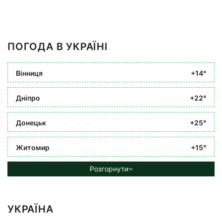
ПОГОДА В УКРАЇНІ
Вінниця
+14°
Дніпро
+22°
Донецьк
+25°
Житомир
+15°
Розгорнути
УКРАЇНА