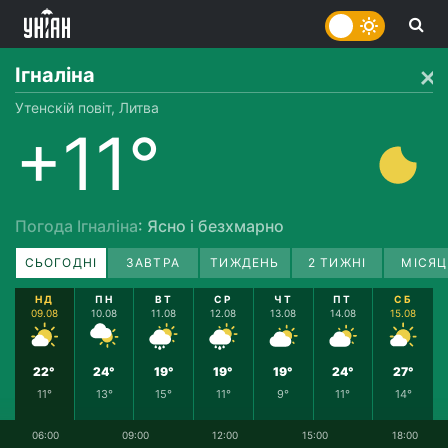
Ігналіна
Утенскій повіт, Литва
+11°
Погода Ігналіна
: Ясно і безхмарно
СЬОГОДНІ
ЗАВТРА
ТИЖДЕНЬ
2 ТИЖНІ
МІСЯЦ
НД
ПН
ВТ
СР
ЧТ
ПТ
СБ
09.08
10.08
11.08
12.08
13.08
14.08
15.08
22°
24°
19°
19°
19°
24°
27°
11°
13°
15°
11°
9°
11°
14°
06:00
09:00
12:00
15:00
18:00