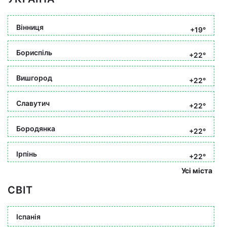
Вінниця
+19°
Бориспіль
+22°
Вишгород
+22°
Славутич
+22°
Бородянка
+22°
Ірпінь
+22°
Усі міста
СВІТ
Іспанія