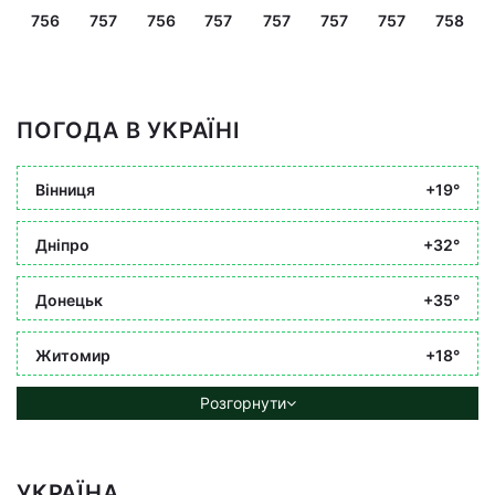
756
757
756
757
757
757
757
758
ПОГОДА В УКРАЇНІ
Вінниця
+19°
Дніпро
+32°
Донецьк
+35°
Житомир
+18°
Розгорнути
УКРАЇНА