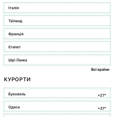
Італія
Таїланд
Франція
Єгипет
Шрі Ланка
Всі країни
КУРОРТИ
Буковель
+27°
Одеса
+37°