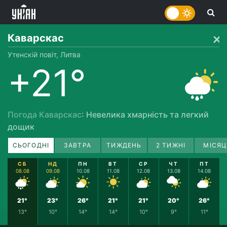
Каварскас
Утенскій повіт, Литва
+21°
Погода Каварскас
: Невелика хмарність та легкий
дощик
СЬОГОДНІ
ЗАВТРА
ТИЖДЕНЬ
2 ТИЖНІ
МІСЯЦ
СБ
НД
ПН
ВТ
СР
ЧТ
ПТ
08.08
09.08
10.08
11.08
12.08
13.08
14.08
21°
23°
26°
21°
21°
20°
26°
13°
10°
14°
14°
10°
9°
11°