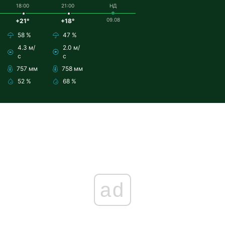
18:00
21:00
НД
09.08
+21°
+18°
58 %
47 %
4.3 м/
2.0 м/
с
с
757 мм
758 мм
52 %
68 %
ad