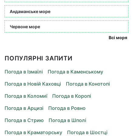
Андаманське море
Червоне море
Всі моря
ПОПУЛЯРНІ ЗАПИТИ
Погода в Ізмаїлі
Погода в Каменському
Погода в Новій Каховці
Погода в Конотопі
Погода в Коломиї
Погода в Коропі
Погода в Арцизі
Погода в Ровно
Погода в Стрию
Погода в Шполі
Погода в Краматорську
Погода в Шостці