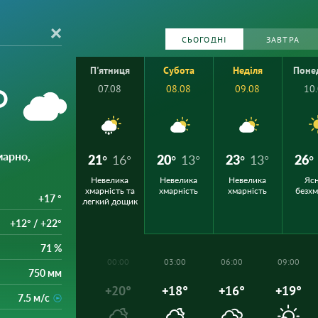
СЬОГОДНІ
ЗАВТРА
П'ятниця
Субота
Неділя
Поне
°
07.08
08.08
09.08
10
марно,
21°
16°
20°
13°
23°
13°
26°
Невелика
Невелика
Невелика
Ясн
хмарність та
хмарність
хмарність
безх
+17 °
легкий дощик
+12° / +22°
71 %
00:00
03:00
06:00
09:00
750 мм
+20°
+18°
+16°
+19°
7.5 м/с