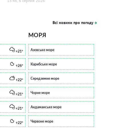
13:46, 6 серпня 2026
Всі новини про погоду
МОРЯ
Азовське море
+21°
Карибське море
+26°
Середземне море
+22°
Чорне море
+21°
Андаманське море
+21°
Червоне море
+22°