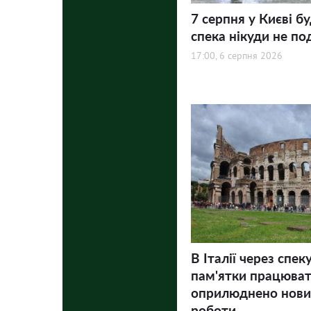
7 серпня у Києві бу
спека нікуди не по
17:00, 6 серпня 2026
В Італії через спек
пам'ятки працюва
оприлюднено нови
роботи