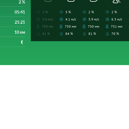
2 %
05:41
2 %
3 %
2 %
2 %
3.0 м/с
4.1 м/с
3.9 м/с
6.3 м/с
21:21
750 мм
750 мм
750 мм
751 мм
10 км
81 %
84 %
81 %
70 %