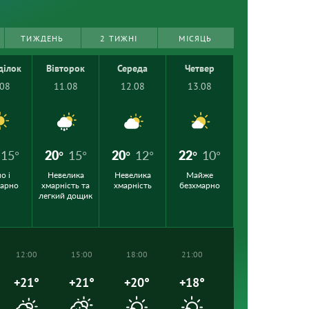
ТИЖДЕНЬ
2 ТИЖНІ
МІСЯЦЬ
ділок
Вівторок
Середа
Четвер
.08
11.08
12.08
13.08
15°
20°
15°
20°
12°
22°
10°
о і
Невелика
Невелика
Майже
марно
хмарність та
хмарність
безхмарно
легкий дощик
12:00
15:00
18:00
21:00
+21°
+21°
+20°
+18°