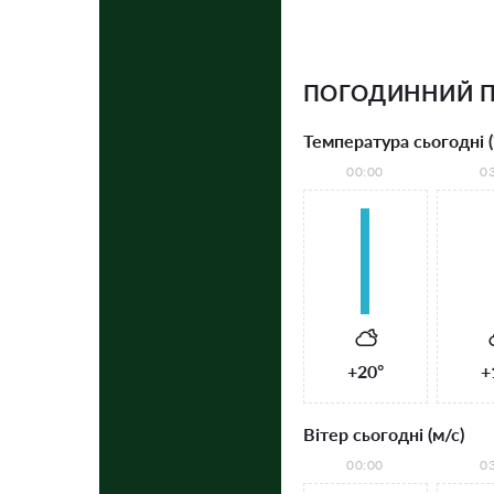
ПОГОДИННИЙ П
Температура сьогодні (
00:00
0
+20°
+
Вітер сьогодні (м/с)
00:00
0