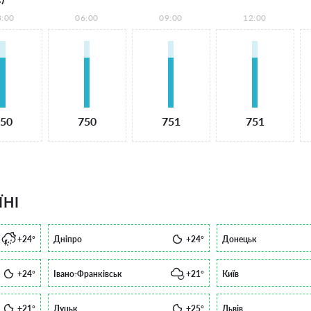
3:00
06:00
09:00
12:00
50
750
751
751
ЇНІ
+24°
Дніпро
+24°
Донецьк
+24°
Івано-Франківськ
+21°
Київ
+21°
Луцьк
+25°
Львів