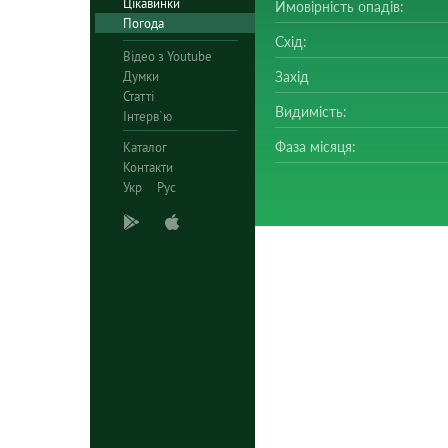
Цікавинки
Ймовірність опадів:
Погода
Схід:
Відео з Youtube
Думки
Захід
Статті
Видимість:
Інтерв`ю
Фаза місяця:
Каталог
Контакти
Укр
Рус