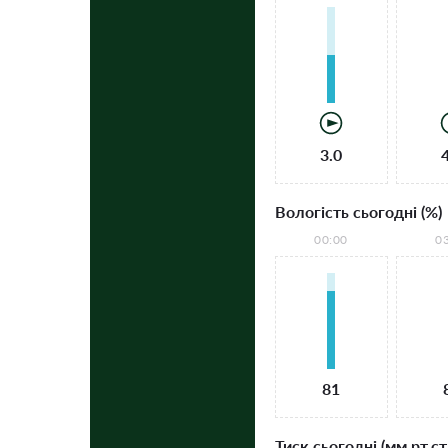
3.0
Вологість сьогодні (%)
00:00
0
81
Тиск сьогодні (мм рт.ст.