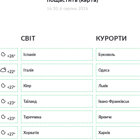
16:30, 6 серпня 2026
СВІТ
КУРОРТИ
Іспанія
Буковель
+26°
Італія
Одеса
+22°
Кіпр
Львів
+27°
Таїланд
Івано-Франківськ
+23°
Туреччина
Яремче
+23°
Хорватія
Харків
+27°