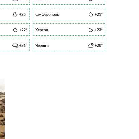
+25°
Сімферополь
+21°
+22°
Херсон
+23°
+21°
Чернігів
+20°