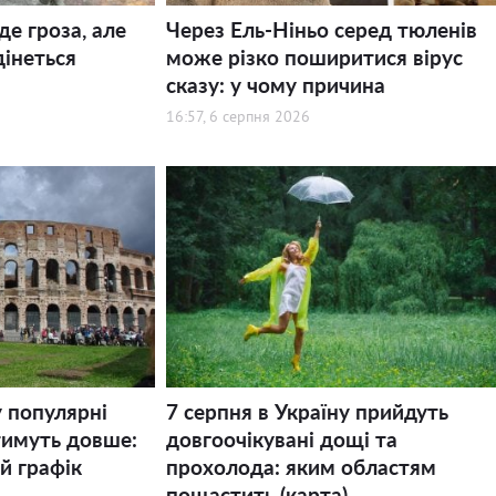
де гроза, але
Через Ель-Ніньо серед тюленів
дінеться
може різко поширитися вірус
сказу: у чому причина
16:57, 6 серпня 2026
у популярні
7 серпня в Україну прийдуть
тимуть довше:
довгоочікувані дощі та
й графік
прохолода: яким областям
пощастить (карта)