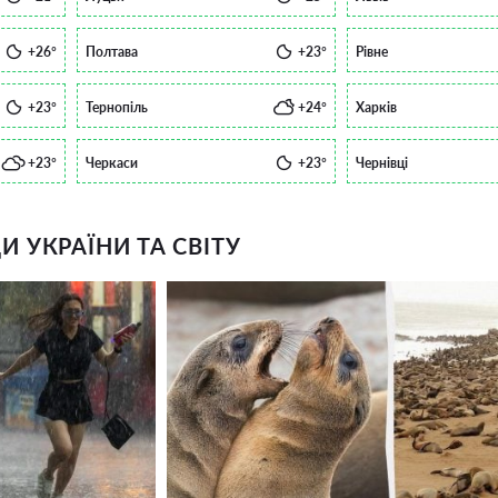
+26°
Полтава
+23°
Рівне
+23°
Тернопіль
+24°
Харків
+23°
Черкаси
+23°
Чернівці
 УКРАЇНИ ТА СВІТУ