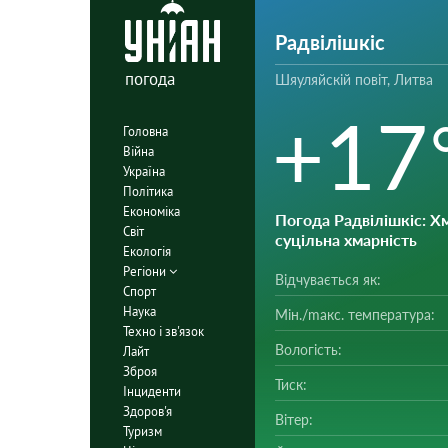
Радвілішкіс
погода
Шяуляйскій повіт, Литва
+17
Головна
Війна
Україна
Політика
Економіка
Погода Радвілішкіс
: Х
Світ
суцільна хмарність
Екологія
Регіони
Відчувається як:
Спорт
Наука
Мін./mакс. температура:
Техно і зв'язок
Вологість:
Лайт
Зброя
Тиск:
Інциденти
Здоров'я
Вітер:
Туризм