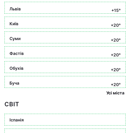
Львів
+15°
Київ
+20°
Суми
+20°
Фастів
+20°
Обухів
+20°
Буча
+20°
Усі міста
СВІТ
Іспанія