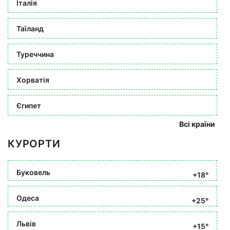
Італія
Таїланд
Туреччина
Хорватія
Єгипет
Всі країни
КУРОРТИ
Буковель
+18°
Одеса
+25°
Львів
+15°