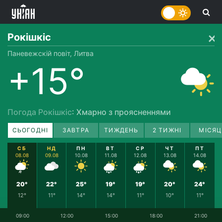
Рокішкіс
Паневежскій повіт, Литва
+15°
Погода Рокішкіс
: Хмарно з проясненнями
СЬОГОДНІ
ЗАВТРА
ТИЖДЕНЬ
2 ТИЖНІ
МІСЯЦ
СБ
НД
ПН
ВТ
СР
ЧТ
ПТ
08.08
09.08
10.08
11.08
12.08
13.08
14.08
20°
22°
25°
19°
19°
20°
24°
12°
11°
14°
14°
11°
10°
11°
09:00
12:00
15:00
18:00
21:00