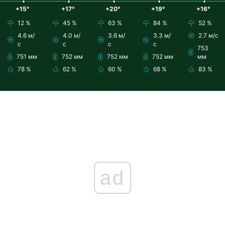
+15°
+17°
+20°
+19°
+16°
12 %
45 %
63 %
84 %
52 %
4.6 м/
4.0 м/
3.6 м/
3.3 м/
2.7 м/с
с
с
с
с
753
751 мм
752 мм
752 мм
752 мм
мм
78 %
62 %
60 %
68 %
83 %
ad