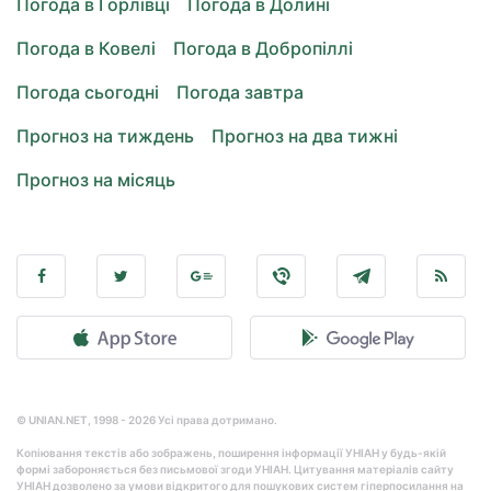
Погода в Горлівці
Погода в Долині
Погода в Ковелі
Погода в Добропіллі
Погода сьогодні
Погода завтра
Прогноз на тиждень
Прогноз на два тижні
Прогноз на місяць
© UNIAN.NET, 1998 - 2026 Усі права дотримано.
Копіювання текстів або зображень, поширення інформації УНІАН у будь-якій
формі забороняється без письмової згоди УНІАН. Цитування матеріалів сайту
УНІАН дозволено за умови відкритого для пошукових систем гіперпосилання на