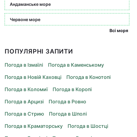
Андаманське море
Червоне море
Всі моря
ПОПУЛЯРНІ ЗАПИТИ
Погода в Ізмаїлі
Погода в Каменському
Погода в Новій Каховці
Погода в Конотопі
Погода в Коломиї
Погода в Коропі
Погода в Арцизі
Погода в Ровно
Погода в Стрию
Погода в Шполі
Погода в Краматорську
Погода в Шостці