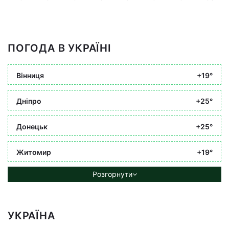
ПОГОДА В УКРАЇНІ
Вінниця
+19°
Дніпро
+25°
Донецьк
+25°
Житомир
+19°
Розгорнути
УКРАЇНА