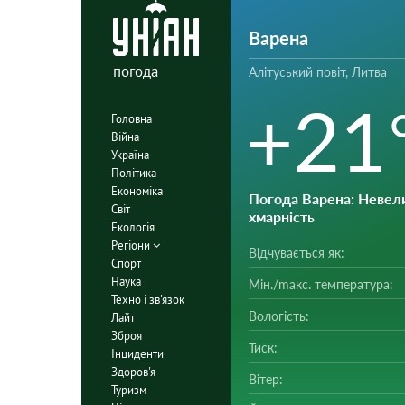
Варена
погода
Алітуський повіт, Литва
+21
Головна
Війна
Україна
Політика
Економіка
Погода Варена
: Невел
Світ
хмарність
Екологія
Регіони
Відчувається як:
Спорт
Наука
Мін./mакс. температура:
Техно і зв'язок
Вологість:
Лайт
Зброя
Тиск:
Інциденти
Здоров'я
Вітер:
Туризм