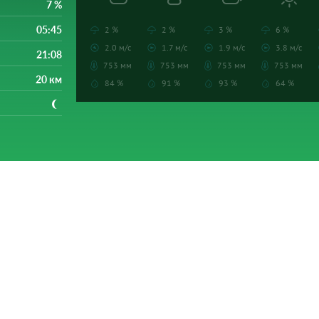
7 %
05:45
2 %
2 %
3 %
6 %
2.0 м/с
1.7 м/с
1.9 м/с
3.8 м/с
21:08
753 мм
753 мм
753 мм
753 мм
20 км
84 %
91 %
93 %
64 %