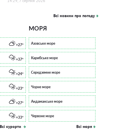
14:29, 7 серпня 2026
Всі новини про погоду
МОРЯ
Азовське море
+27°
Карибське море
+37°
Середземне море
+24°
Чорне море
+23°
Андаманське море
+27°
Червоне море
+33°
Всі курорти
Всі моря