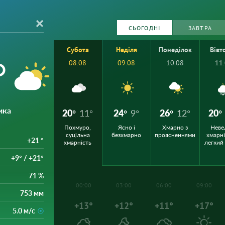
СЬОГОДНІ
ЗАВТРА
Субота
Неділя
Понеділок
Вівт
°
08.08
09.08
10.08
11
ика
20°
11°
24°
9°
26°
12°
20°
Похмуро,
Ясно і
Хмарно з
Неве
суцільна
безхмарно
проясненнями
хмарні
+21 °
хмарність
легкий
+9° / +21°
71 %
00:00
03:00
06:00
09:00
753 мм
+13°
+12°
+11°
+17°
5.0 м/с