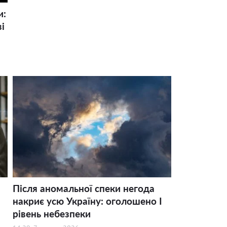
и:
і
Після аномальної спеки негода
накриє усю Україну: оголошено І
рівень небезпеки