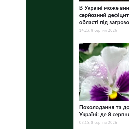
В Україні може ви
серйозний дефіцит 
області під загроз
14:23, 8 серпня 2026
Похолодання та до
Україні: де 8 серпн
08:15, 8 серпня 2026