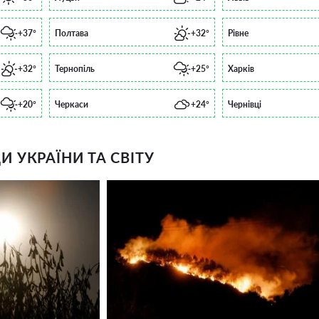
+37°
Полтава
+32°
Рівне
+32°
Тернопіль
+25°
Харків
+20°
Черкаси
+24°
Чернівці
 УКРАЇНИ ТА СВІТУ