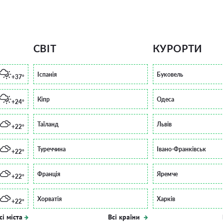
СВІТ
КУРОРТИ
Іспанія
Буковель
+37°
Кіпр
Одеса
+24°
Таїланд
Львів
+22°
Туреччина
Івано-Франківськ
+22°
Франція
Яремче
+22°
Хорватія
Харків
+22°
сі міста
Всі країни