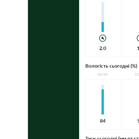
2.0
Вологість сьогодні (%)
00:00
0
84
Тиск сьогодні (мм рт.ст.