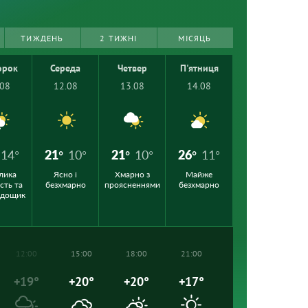
ТИЖДЕНЬ
2 ТИЖНІ
МІСЯЦЬ
орок
Середа
Четвер
П'ятниця
.08
12.08
13.08
14.08
14°
21°
10°
21°
10°
26°
11°
лика
Ясно і
Хмарно з
Майже
сть та
безхмарно
проясненнями
безхмарно
 дощик
12:00
15:00
18:00
21:00
+19°
+20°
+20°
+17°