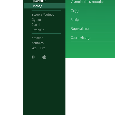
Цікавинки
Ймовірність опадів:
Погода
Схід:
Відео з Youtube
Думки
Захід
Статті
Видимість:
Інтерв`ю
Фаза місяця:
Каталог
Контакти
Укр
Рус