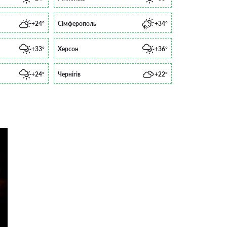
+24°
Сімферополь
+34°
+33°
Херсон
+36°
+24°
Чернігів
+22°