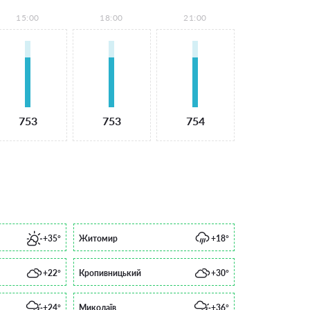
15:00
18:00
21:00
753
753
754
+35°
Житомир
+18°
+22°
Кропивницький
+30°
+24°
Миколаїв
+36°