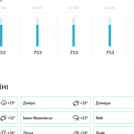
3:00
06:00
09:00
12:00
53
753
753
753
ЇНІ
+19°
Дніпро
+32°
Донецьк
+32°
Івано-Франківськ
+23°
Київ
+36°
Луцьк
+24°
Львів