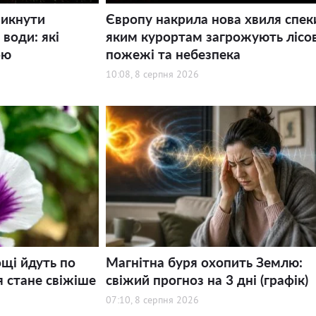
никнути
Європу накрила нова хвиля спек
води: які
яким курортам загрожують лісов
ою
пожежі та небезпека
10:08, 8 серпня 2026
щі йдуть по
Магнітна буря охопить Землю:
я стане свіжіше
свіжий прогноз на 3 дні (графік)
07:10, 8 серпня 2026