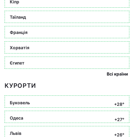
Кіпр
Таїланд
Франція
Хорватія
Єгипет
Всі країни
КУРОРТИ
Буковель
+28°
Одеса
+27°
Львів
+26°