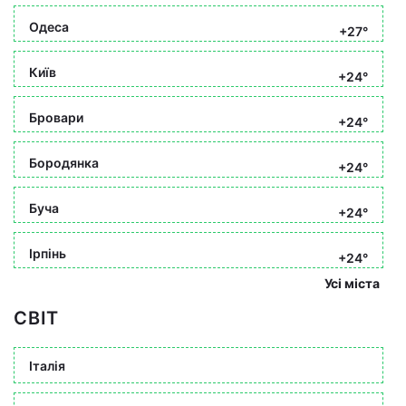
Одеса
+27°
Київ
+24°
Бровари
+24°
Бородянка
+24°
Буча
+24°
Ірпінь
+24°
Усі міста
СВІТ
Італія