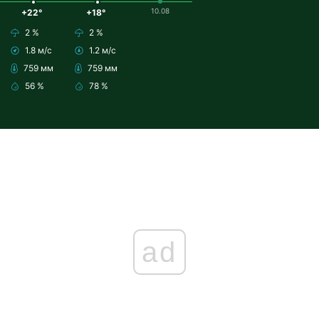
10.08
+22°
+18°
2 %
2 %
1.8 м/с
1.2 м/с
759 мм
759 мм
56 %
78 %
ad