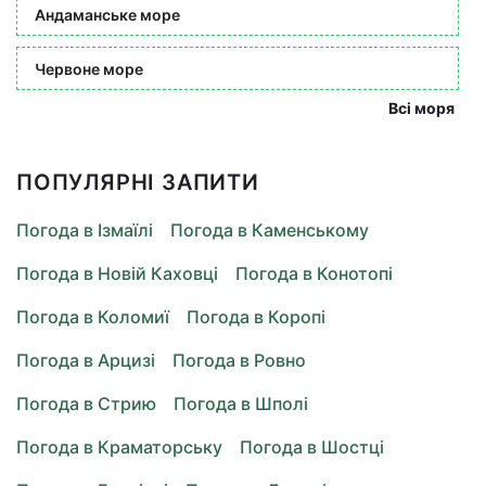
Андаманське море
Червоне море
Всі моря
ПОПУЛЯРНІ ЗАПИТИ
Погода в Ізмаїлі
Погода в Каменському
Погода в Новій Каховці
Погода в Конотопі
Погода в Коломиї
Погода в Коропі
Погода в Арцизі
Погода в Ровно
Погода в Стрию
Погода в Шполі
Погода в Краматорську
Погода в Шостці