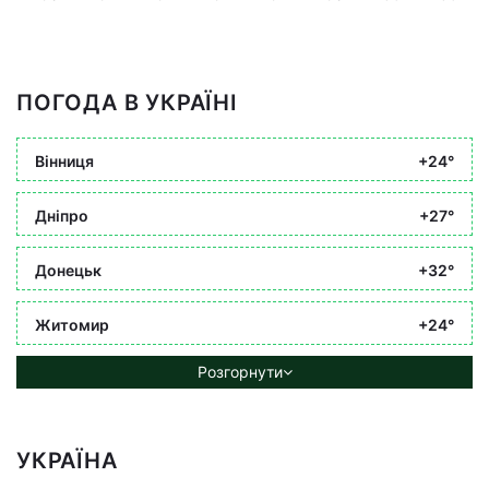
ПОГОДА В УКРАЇНІ
Вінниця
+24°
Дніпро
+27°
Донецьк
+32°
Житомир
+24°
Розгорнути
УКРАЇНА