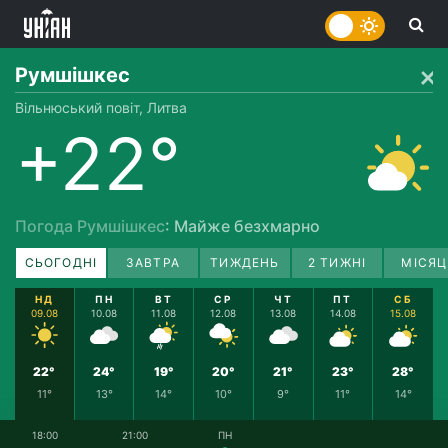
Румшішкес
Вільнюський повіт, Литва
+22°
Погода Румшішкес
: Майже безхмарно
СЬОГОДНІ
ЗАВТРА
ТИЖДЕНЬ
2 ТИЖНІ
МІСЯЦ
НД
ПН
ВТ
СР
ЧТ
ПТ
СБ
09.08
10.08
11.08
12.08
13.08
14.08
15.08
22°
24°
19°
20°
21°
23°
28°
11°
13°
14°
10°
9°
11°
14°
18:00
21:00
ПН