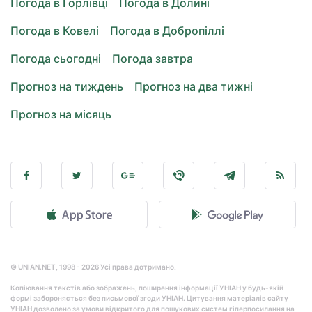
Погода в Горлівці
Погода в Долині
Погода в Ковелі
Погода в Добропіллі
Погода сьогодні
Погода завтра
Прогноз на тиждень
Прогноз на два тижні
Прогноз на місяць
© UNIAN.NET, 1998 - 2026 Усі права дотримано.
Копіювання текстів або зображень, поширення інформації УНІАН у будь-якій
формі забороняється без письмової згоди УНІАН. Цитування матеріалів сайту
УНІАН дозволено за умови відкритого для пошукових систем гіперпосилання на