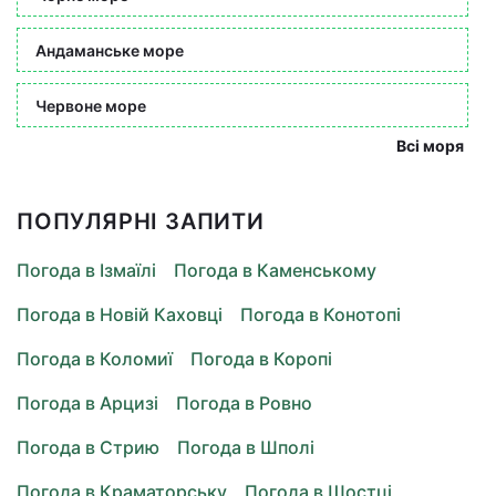
Андаманське море
Червоне море
Всі моря
ПОПУЛЯРНІ ЗАПИТИ
Погода в Ізмаїлі
Погода в Каменському
Погода в Новій Каховці
Погода в Конотопі
Погода в Коломиї
Погода в Коропі
Погода в Арцизі
Погода в Ровно
Погода в Стрию
Погода в Шполі
Погода в Краматорську
Погода в Шостці