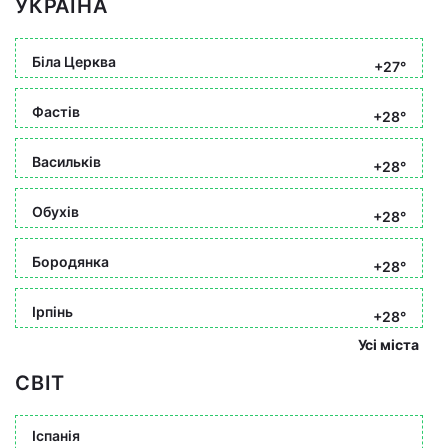
УКРАЇНА
Біла Церква
+27°
Фастів
+28°
Васильків
+28°
Обухів
+28°
Бородянка
+28°
Ірпінь
+28°
Усі міста
СВІТ
Іспанія