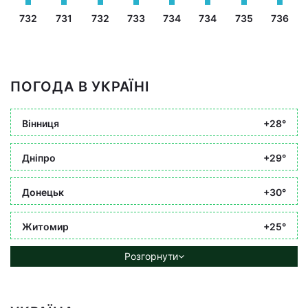
732
731
732
733
734
734
735
736
ПОГОДА В УКРАЇНІ
Вінниця
+28°
Дніпро
+29°
Донецьк
+30°
Житомир
+25°
Розгорнути