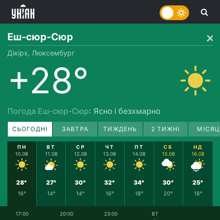
Еш-сюр-Сюр
Дікірх, Люксембург
+28°
Погода Еш-сюр-Сюр
: Ясно і безхмарно
СЬОГОДНІ
ЗАВТРА
ТИЖДЕНЬ
2 ТИЖНІ
МІСЯЦ
ПН
ВТ
СР
ЧТ
ПТ
СБ
НД
10.08
11.08
12.08
13.08
14.08
15.08
16.08
28°
27°
30°
32°
34°
30°
25°
16°
14°
14°
16°
18°
20°
18°
17:00
20:00
23:00
ВТ