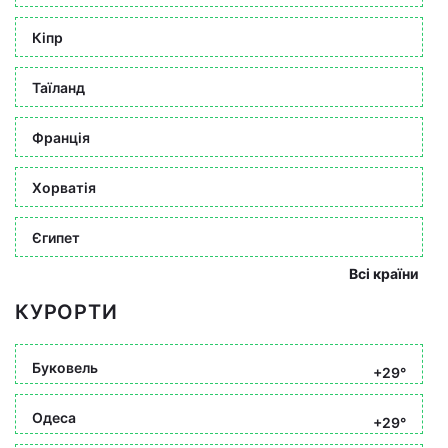
Кіпр
Таїланд
Франція
Хорватія
Єгипет
Всі країни
КУРОРТИ
Буковель
+29°
Одеса
+29°