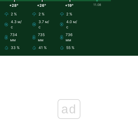
11.08
+28°
+26°
+19°
2 %
2 %
2 %
4.3 м/
3.7 м/
4.0 м/
с
с
с
734
735
736
мм
мм
мм
33 %
41 %
55 %
ad