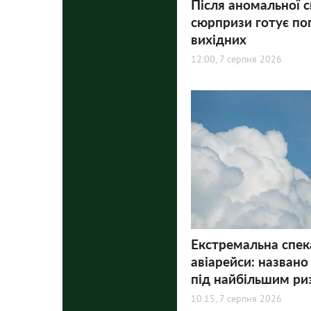
Після аномальної с
сюрпризи готує по
вихідних
12:00, 7 серпня 2026
Екстремальна спек
авіарейси: названо
під найбільшим ри
10:15, 7 серпня 2026