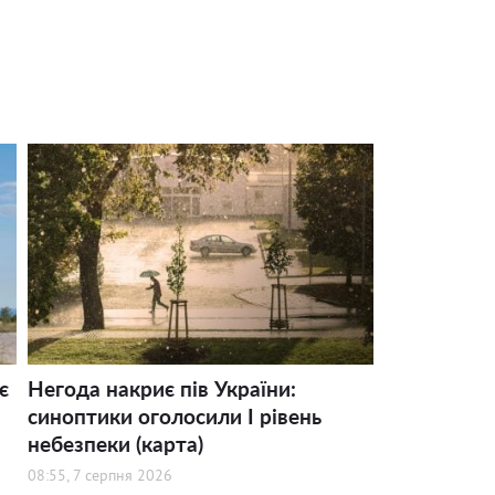
є
Негода накриє пів України:
синоптики оголосили І рівень
небезпеки (карта)
08:55, 7 серпня 2026