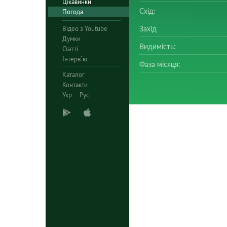
Цікавинки
Схід:
Погода
Відео з Youtube
Захід
Думки
Видимість:
Статті
Інтерв`ю
Фаза місяця:
Каталог
Контакти
Укр
Рус