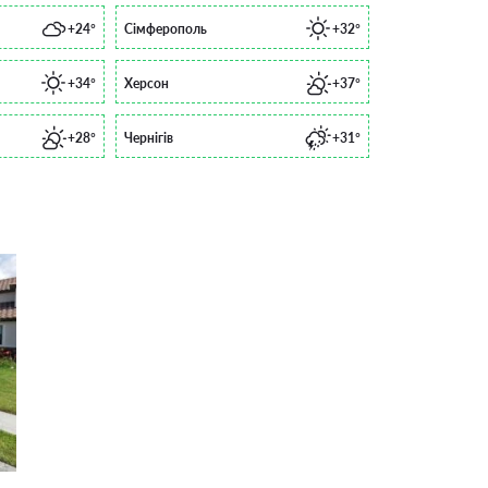
+24°
Сімферополь
+32°
+34°
Херсон
+37°
+28°
Чернігів
+31°