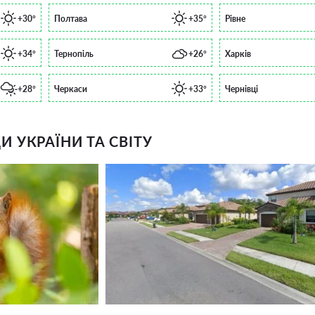
+30°
Полтава
+35°
Рівне
+34°
Тернопіль
+26°
Харків
+28°
Черкаси
+33°
Чернівці
 УКРАЇНИ ТА СВІТУ