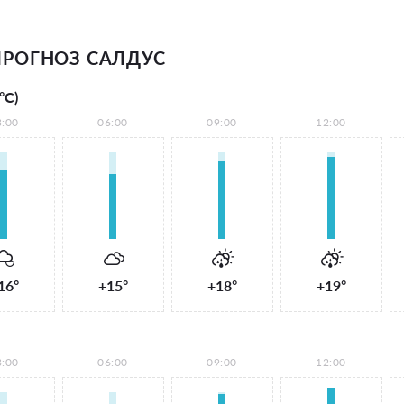
РОГНОЗ САЛДУС
°С)
3:00
06:00
09:00
12:00
16°
+15°
+18°
+19°
3:00
06:00
09:00
12:00