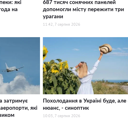
пеки: які
687 тисяч сонячних панелей
года на
допомогли місту пережити три
урагани
11:42, 7 серпня 2026
а затримує
Похолодання в Україні буде, але 
 аеропорти, які
нюанс, - синоптик
зиком
10:03, 7 серпня 2026