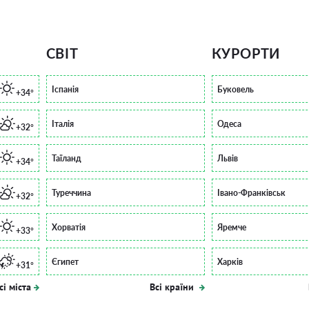
СВІТ
КУРОРТИ
Іспанія
Буковель
+34°
Італія
Одеса
+32°
Таїланд
Львів
+34°
Туреччина
Івано-Франківськ
+32°
Хорватія
Яремче
+33°
Єгипет
Харків
+31°
сі міста
Всі країни