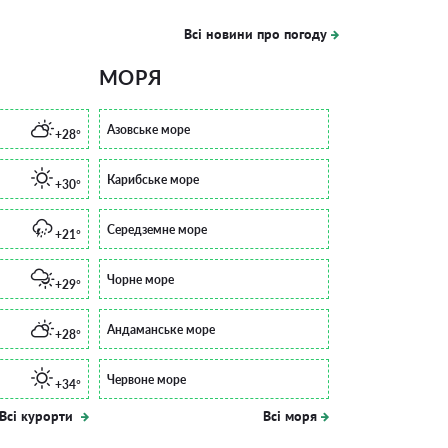
Всі новини про погоду
МОРЯ
Азовське море
+28°
Карибське море
+30°
Середземне море
+21°
Чорне море
+29°
Андаманське море
+28°
Червоне море
+34°
Всі курорти
Всі моря