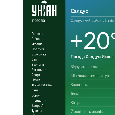
Салдус
погода
Салдуський район, Латвія
+20
Головна
Війна
Україна
Політика
Економіка
Погода Салдус
: Ясно 
Світ
Екологія
Відчувається як:
Регіони
Спорт
Мін./mакс. температура:
Наука
Вологість:
Техно і зв'язок
Лайт
Тиск:
Зброя
Інциденти
Вітер:
Здоров'я
Туризм
Ймовірність опадів: