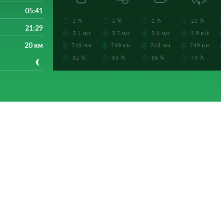
05:41
2 %
2 %
1 %
20 %
21:29
3.1 м/с
3.7 м/с
3.6 м/с
5.9 м/с
20 км
749 мм
749 мм
748 мм
749 мм
82 %
83 %
86 %
79 %