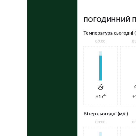
ПОГОДИННИЙ П
Температура сьогодні (
00:00
0
+17°
+
Вітер сьогодні (м/с)
00:00
0