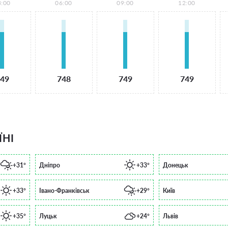
3:00
06:00
09:00
12:00
49
748
749
749
ЇНІ
+31°
Дніпро
+33°
Донецьк
+33°
Івано-Франківськ
+29°
Київ
+35°
Луцьк
+24°
Львів