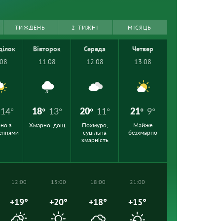
ТИЖДЕНЬ
2 ТИЖНІ
МІСЯЦЬ
ділок
Вівторок
Середа
Четвер
.08
11.08
12.08
13.08
14°
18°
13°
20°
11°
21°
9°
но з
Хмарно, дощ
Похмуро,
Майже
еннями
суцільна
безхмарно
хмарність
12:00
15:00
18:00
21:00
+19°
+20°
+18°
+15°