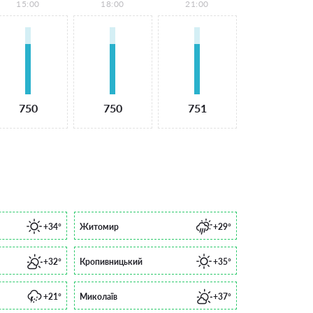
15:00
18:00
21:00
750
750
751
+34°
Житомир
+29°
+32°
Кропивницький
+35°
+21°
Миколаїв
+37°