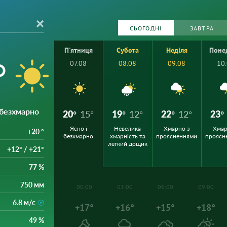
СЬОГОДНІ
ЗАВТРА
П'ятниця
Субота
Неділя
Поне
°
07.08
08.08
09.08
10
і безхмарно
20°
15°
19°
12°
22°
12°
23°
Ясно і
Невелика
Хмарно з
Хмар
+20 °
безхмарно
хмарність та
проясненнями
проясн
легкий дощик
+12° / +21°
77 %
750 мм
00:00
03:00
06:00
09:00
6.8 м/с
+17°
+16°
+15°
+18°
49 %