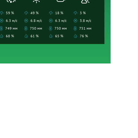
59 %
49 %
18 %
3 %
6.3 м/с
6.8 м/с
6.3 м/с
3.8 м/с
749 мм
750 мм
750 мм
751 мм
68 %
61 %
65 %
76 %