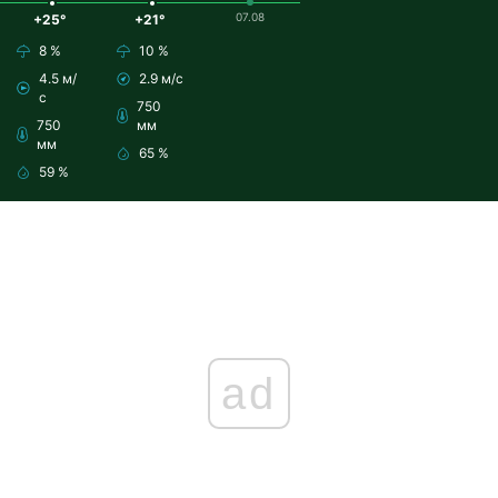
07.08
+25°
+21°
8 %
10 %
4.5 м/
2.9 м/с
с
750
750
мм
мм
65 %
59 %
ad