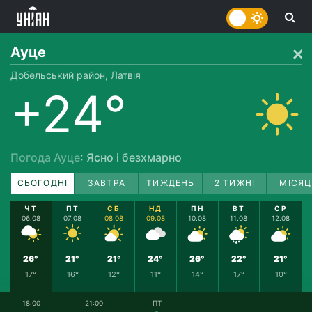
Ауце
Добельський район, Латвія
+24°
Погода Ауце
: Ясно і безхмарно
СЬОГОДНІ
ЗАВТРА
ТИЖДЕНЬ
2 ТИЖНІ
МІСЯЦ
ЧТ
ПТ
СБ
НД
ПН
ВТ
СР
06.08
07.08
08.08
09.08
10.08
11.08
12.08
26°
21°
21°
24°
26°
22°
21°
17°
16°
12°
11°
14°
17°
10°
18:00
21:00
ПТ