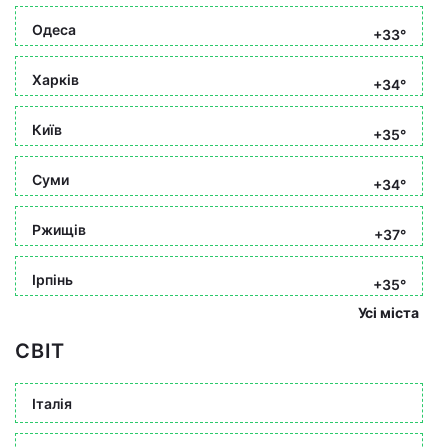
Одеса
+33°
Харків
+34°
Київ
+35°
Суми
+34°
Ржищів
+37°
Ірпінь
+35°
Усі міста
СВІТ
Італія