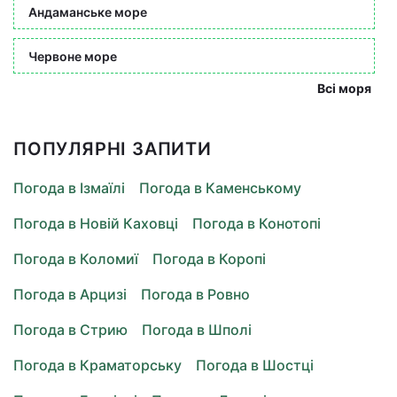
Андаманське море
Червоне море
Всі моря
ПОПУЛЯРНІ ЗАПИТИ
Погода в Ізмаїлі
Погода в Каменському
Погода в Новій Каховці
Погода в Конотопі
Погода в Коломиї
Погода в Коропі
Погода в Арцизі
Погода в Ровно
Погода в Стрию
Погода в Шполі
Погода в Краматорську
Погода в Шостці