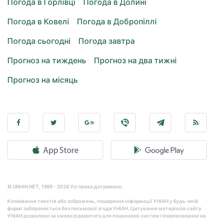
Погода в Горлівці
Погода в Долині
Погода в Ковелі
Погода в Добропіллі
Погода сьогодні
Погода завтра
Прогноз на тиждень
Прогноз на два тижні
Прогноз на місяць
© UNIAN.NET, 1998 - 2026 Усі права дотримано.
Копіювання текстів або зображень, поширення інформації УНІАН у будь-якій
формі забороняється без письмової згоди УНІАН. Цитування матеріалів сайту
УНІАН дозволено за умови відкритого для пошукових систем гіперпосилання на