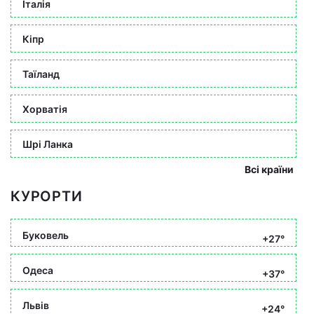
Італія
Кіпр
Таїланд
Хорватія
Шрі Ланка
Всі країни
КУРОРТИ
Буковель
+27°
Одеса
+37°
Львів
+24°