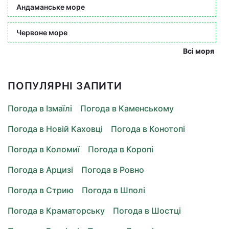
Андаманське море
Червоне море
Всі моря
ПОПУЛЯРНІ ЗАПИТИ
Погода в Ізмаїлі
Погода в Каменському
Погода в Новій Каховці
Погода в Конотопі
Погода в Коломиї
Погода в Коропі
Погода в Арцизі
Погода в Ровно
Погода в Стрию
Погода в Шполі
Погода в Краматорську
Погода в Шостці