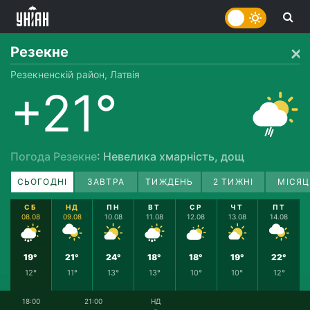
Резекне
Резекненскій район, Латвія
+21°
Погода Резекне
: Невелика хмарність, дощ
СЬОГОДНІ
ЗАВТРА
ТИЖДЕНЬ
2 ТИЖНІ
МІСЯЦ
СБ
НД
ПН
ВТ
СР
ЧТ
ПТ
08.08
09.08
10.08
11.08
12.08
13.08
14.08
19°
21°
24°
18°
18°
19°
22°
12°
11°
13°
13°
10°
10°
12°
18:00
21:00
НД