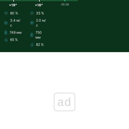
09.08
+19°
+16°
80 %
35 %
3.4 м/
2.0 м/
с
с
749 мм
750
мм
65 %
82 %
ad