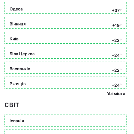
Одеса
+37°
Вінниця
+19°
Київ
+22°
Біла Церква
+24°
Васильків
+22°
Ржищів
+24°
Усі міста
СВІТ
Іспанія