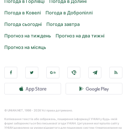
Погода в Горлівці
Погода в Долині
Погода в Ковелі
Погода в Добропіллі
Погода сьогодні
Погода завтра
Прогноз на тиждень
Прогноз на два тижні
Прогноз на місяць
© UNIAN.NET, 1998 - 2026 Усі права дотримано.
Копіювання текстів або зображень, поширення інформації УНІАН у будь-якій
формі забороняється без письмової згоди УНІАН. Цитування матеріалів сайту
УНІАН дозволено за умови відкритого для пошукових систем гіперпосилання на