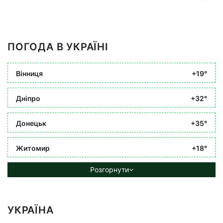
ПОГОДА В УКРАЇНІ
Вінниця
+19°
Дніпро
+32°
Донецьк
+35°
Житомир
+18°
Розгорнути
УКРАЇНА