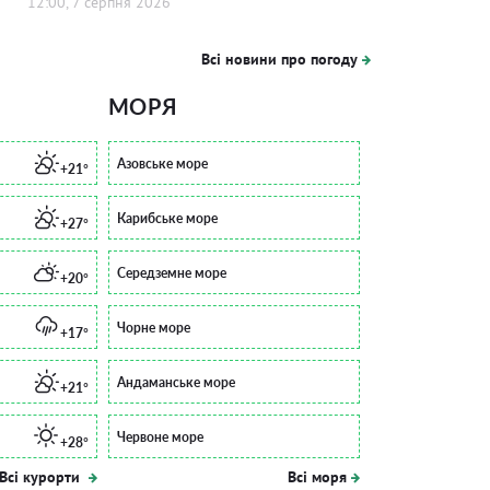
12:00, 7 серпня 2026
Всі новини про погоду
МОРЯ
Азовське море
+21°
Карибське море
+27°
Середземне море
+20°
Чорне море
+17°
Андаманське море
+21°
Червоне море
+28°
Всі курорти
Всі моря