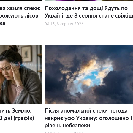
ва хвиля спеки:
Похолодання та дощі йдуть по
рожують лісові
Україні: де 8 серпня стане свіжі
ка
08:15, 8 серпня 2026
пить Землю:
Після аномальної спеки негода
 дні (графік)
накриє усю Україну: оголошено І
рівень небезпеки