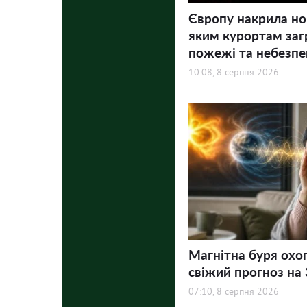
Європу накрила но
яким курортам заг
пожежі та небезпе
10:08, 8 серпня 2026
Магнітна буря охо
свіжий прогноз на 3
07:10, 8 серпня 2026