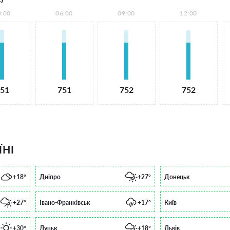
3:00
06:00
09:00
12:00
51
751
752
752
ЇНІ
+18°
Дніпро
+27°
Донецьк
+27°
Івано-Франківськ
+17°
Київ
+30°
Луцьк
+18°
Львів