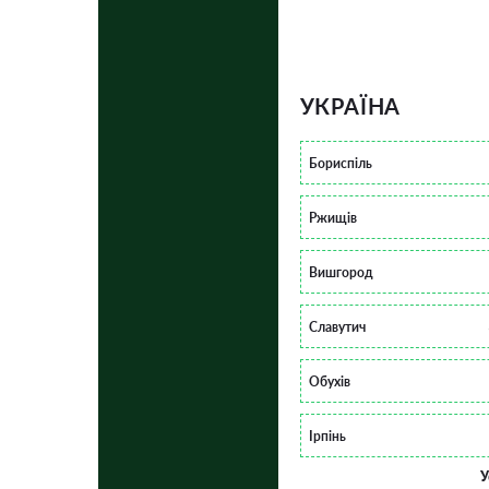
УКРАЇНА
Бориспіль
Ржищів
Вишгород
Славутич
Обухів
Ірпінь
У