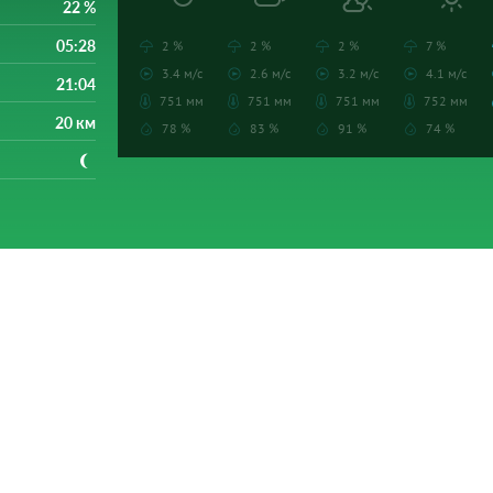
22 %
05:28
2 %
2 %
2 %
7 %
3.4 м/с
2.6 м/с
3.2 м/с
4.1 м/с
21:04
751 мм
751 мм
751 мм
752 мм
20 км
78 %
83 %
91 %
74 %