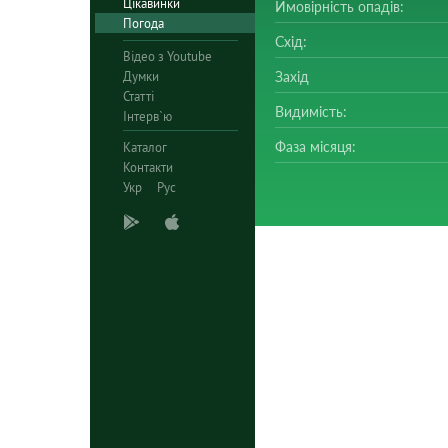
Цікавинки
Ймовірність опадів:
Погода
Схід:
Відео з Youtube
Думки
Захід
Статті
Видимість:
Інтерв`ю
Фаза місяця:
Каталог
Контакти
Укр
Рус