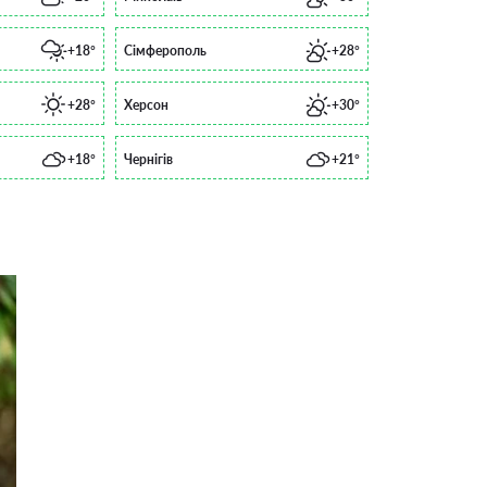
+18°
Сімферополь
+28°
+28°
Херсон
+30°
+18°
Чернігів
+21°