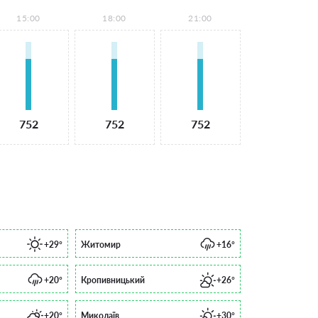
15:00
18:00
21:00
752
752
752
+29°
Житомир
+16°
+20°
Кропивницький
+26°
+20°
Миколаїв
+30°