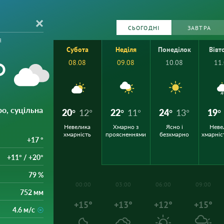
СЬОГОДНІ
ЗАВТРА
я
Субота
Неділя
Понеділок
Вівт
°
08.08
09.08
10.08
11
ро, суцільна
20°
12°
22°
11°
24°
13°
19°
Невелика
Хмарно з
Ясно і
Неве
хмарність
проясненнями
безхмарно
хмарніс
+17 °
+11° / +20°
79 %
00:00
03:00
06:00
09:00
752 мм
+15°
+13°
+12°
+15°
4.6 м/с