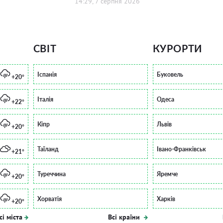
14:29, 7 серпня 2026
СВІТ
КУРОРТИ
Іспанія
Буковель
+20°
Італія
Одеса
+22°
Кіпр
Львів
+20°
Таїланд
Івано-Франківськ
+21°
Туреччина
Яремче
+20°
Хорватія
Харків
+20°
сі міста
Всі країни