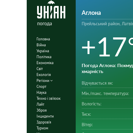
Аглона
погода
Прейльський район, Латві
+17
Головна
Війна
Україна
Політика
Економіка
Погода Аглона
: Похму
Світ
хмарність
Екологія
Регіони
Відчувається як:
Спорт
Наука
Мін./mакс. температура:
Техно і зв'язок
Вологість:
Лайт
Зброя
Тиск:
Інциденти
Здоров'я
Вітер:
Туризм