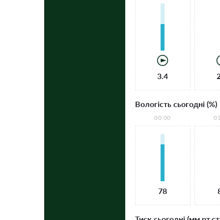
3.4
Вологість сьогодні (%)
00:00
0
78
Тиск сьогодні (мм рт.ст.