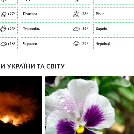
+27°
Полтава
+28°
Рівне
+23°
Тернопіль
+19°
Харків
+16°
Черкаси
+22°
Чернівці
 УКРАЇНИ ТА СВІТУ