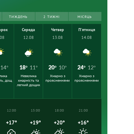
ТИЖДЕНЬ
2 ТИЖНІ
МІСЯЦЬ
орок
Середа
Четвер
П'ятниця
.08
12.08
13.08
14.08
14°
18°
11°
20°
10°
24°
12°
лика
Невелика
Хмарно з
Хмарно з
ть, дощ
хмарність та
проясненнями
проясненнями
легкий дощик
12:00
15:00
18:00
21:00
+17°
+19°
+20°
+16°