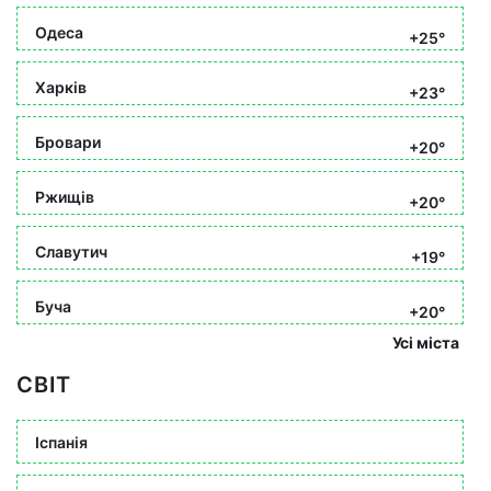
Одеса
+25°
Харків
+23°
Бровари
+20°
Ржищів
+20°
Славутич
+19°
Буча
+20°
Усі міста
СВІТ
Іспанія