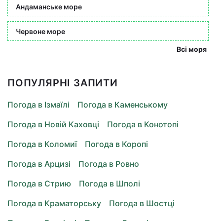
Андаманське море
Червоне море
Всі моря
ПОПУЛЯРНІ ЗАПИТИ
Погода в Ізмаїлі
Погода в Каменському
Погода в Новій Каховці
Погода в Конотопі
Погода в Коломиї
Погода в Коропі
Погода в Арцизі
Погода в Ровно
Погода в Стрию
Погода в Шполі
Погода в Краматорську
Погода в Шостці