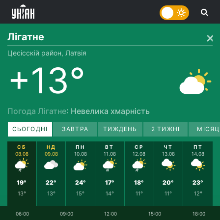
Лігатне
Цесісскій район, Латвія
+13°
Погода Лігатне
: Невелика хмарність
СЬОГОДНІ
ЗАВТРА
ТИЖДЕНЬ
2 ТИЖНІ
МІСЯЦ
СБ
НД
ПН
ВТ
СР
ЧТ
ПТ
08.08
09.08
10.08
11.08
12.08
13.08
14.08
19°
22°
24°
17°
18°
20°
23°
13°
13°
15°
14°
11°
11°
12°
06:00
09:00
12:00
15:00
18:00