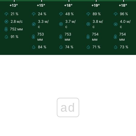
+13°
+15°
+18°
+19°
+18°
21 %
24 %
48 %
89 %
96 %
2.8 м/с
3.3 м/
3.7 м/
3.8 м/
4.0 м/
с
с
с
с
752 мм
753
753
754
754
91 %
мм
мм
мм
мм
84 %
74 %
71 %
73 %
ad