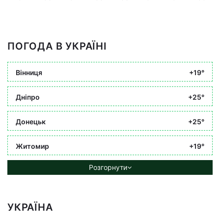
ПОГОДА В УКРАЇНІ
Вінниця
+19°
Дніпро
+25°
Донецьк
+25°
Житомир
+19°
Розгорнути
УКРАЇНА