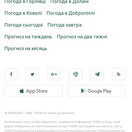
Погода в Горлівці
Погода в Долині
Погода в Ковелі
Погода в Добропіллі
Погода сьогодні
Погода завтра
Прогноз на тиждень
Прогноз на два тижні
Прогноз на місяць
© UNIAN.NET, 1998 - 2026 Усі права дотримано.
Копіювання текстів або зображень, поширення інформації УНІАН у будь-якій
формі забороняється без письмової згоди УНІАН. Цитування матеріалів сайту
УНІАН дозволено за умови відкритого для пошукових систем гіперпосилання на