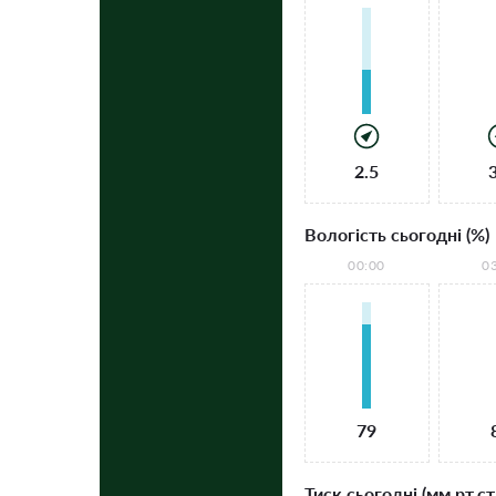
2.5
Вологість сьогодні (%)
00:00
0
79
Тиск сьогодні (мм рт.ст.