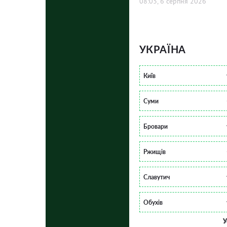
08:03, 6 серпня 2026
УКРАЇНА
Київ
Суми
Бровари
Ржищів
Славутич
Обухів
У