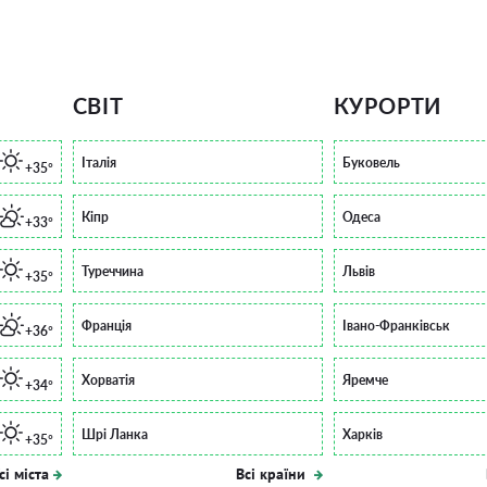
СВІТ
КУРОРТИ
Італія
Буковель
+35°
Кіпр
Одеса
+33°
Туреччина
Львів
+35°
Франція
Івано-Франківськ
+36°
Хорватія
Яремче
+34°
Шрі Ланка
Харків
+35°
сі міста
Всі країни