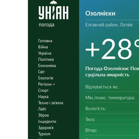
Озолнієки
погода
Елгавскій район, Латвія
+28
Головна
Війна
Україна
Політика
Економіка
Погода Озолнієки
: По
Світ
суцільна хмарність
Екологія
Регіони
Відчувається як:
Спорт
Наука
Мін./mакс. температура:
Техно і зв'язок
Вологість:
Лайт
Зброя
Тиск:
Інциденти
Здоров'я
Вітер:
Туризм