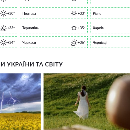
+30°
Полтава
+33°
Рівне
+33°
Тернопіль
+35°
Харків
+34°
Черкаси
+36°
Чернівці
 УКРАЇНИ ТА СВІТУ