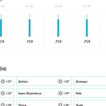
3:00
06:00
09:00
12:00
59
759
759
759
ЇНІ
+35°
Дніпро
+32°
Донецьк
+32°
Івано-Франківськ
+34°
Київ
+34°
Луцьк
+36°
Львів