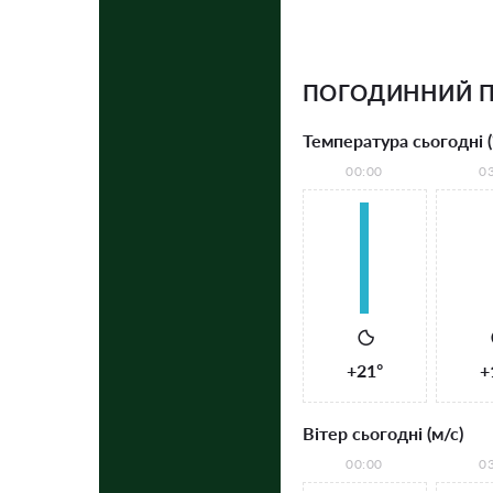
ПОГОДИННИЙ П
Температура сьогодні (
00:00
0
+21°
+
Вітер сьогодні (м/с)
00:00
0