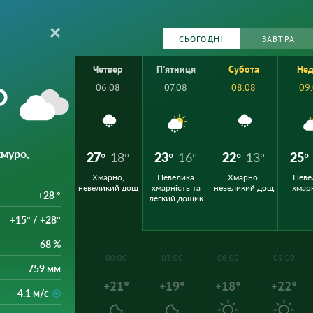
СЬОГОДНІ
ЗАВТРА
Четвер
П'ятниця
Субота
Нед
°
06.08
07.08
08.08
09
хмуро,
27°
18°
23°
16°
22°
13°
25°
Хмарно,
Невелика
Хмарно,
Неве
невеликий дощ
хмарність та
невеликий дощ
хмар
+28 °
легкий дощик
+15° / +28°
68 %
00:00
03:00
06:00
09:00
759 мм
+21°
+19°
+18°
+22°
4.1 м/с