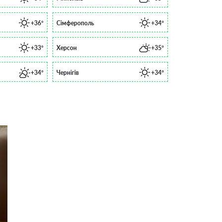
+36°
Сімферополь
+34°
+33°
Херсон
+35°
+34°
Чернігів
+34°