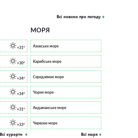
Всі новини про погоду
МОРЯ
Азовське море
+31°
Карибське море
+30°
Середземне море
+34°
Чорне море
+34°
Андаманське море
+31°
Червоне море
+33°
Всі курорти
Всі моря