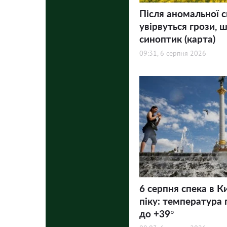
Після аномальної с
увірвуться грози, ш
синоптик (карта)
09:31, 6 серпня 2026
6 серпня спека в К
піку: температура 
до +39°