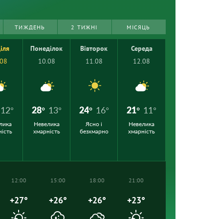
ТИЖДЕНЬ
2 ТИЖНІ
МІСЯЦЬ
іля
Понеділок
Вівторок
Середа
.08
10.08
11.08
12.08
12°
28°
13°
24°
16°
21°
11°
лика
Невелика
Ясно і
Невелика
ність
хмарність
безхмарно
хмарність
12:00
15:00
18:00
21:00
+27°
+26°
+26°
+23°