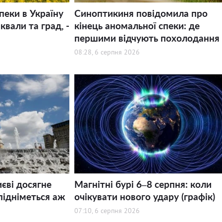
пеки в Україну
Синоптикиня повідомила про
квали та град, -
кінець аномальної спеки: де
першими відчують похолодання
08:28, 6 серпня 2026
иєві досягне
Магнітні бурі 6–8 серпня: коли
підніметься аж
очікувати нового удару (графік)
07:10, 6 серпня 2026