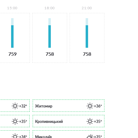
15:00
18:00
21:00
759
758
758
+32°
Житомир
+36°
+35°
Кропивницький
+35°
+34°
Миколаїв
+35°