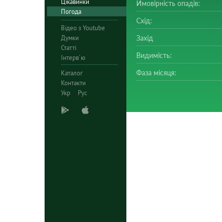
Цікавинки
Ймовірність опадів:
Погода
Схід:
Відео з Youtube
Думки
Захід
Статті
Видимість:
Інтерв`ю
Фаза місяця:
Каталог
Контакти
Укр
Рус