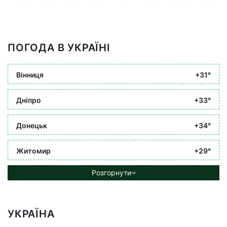
ПОГОДА В УКРАЇНІ
Вінниця
+31°
Дніпро
+33°
Донецьк
+34°
Житомир
+29°
Розгорнути
УКРАЇНА