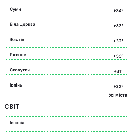
Суми
+34°
Біла Церква
+33°
Фастів
+32°
Ржищів
+33°
Славутич
+31°
Ірпінь
+32°
Усі міста
СВІТ
Іспанія