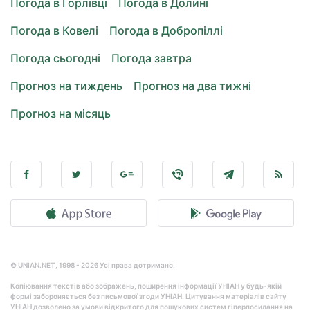
Погода в Горлівці
Погода в Долині
Погода в Ковелі
Погода в Добропіллі
Погода сьогодні
Погода завтра
Прогноз на тиждень
Прогноз на два тижні
Прогноз на місяць
© UNIAN.NET, 1998 - 2026 Усі права дотримано.
Копіювання текстів або зображень, поширення інформації УНІАН у будь-якій
формі забороняється без письмової згоди УНІАН. Цитування матеріалів сайту
УНІАН дозволено за умови відкритого для пошукових систем гіперпосилання на