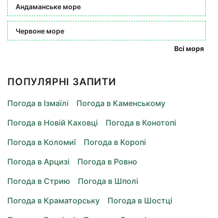
Андаманське море
Червоне море
Всі моря
ПОПУЛЯРНІ ЗАПИТИ
Погода в Ізмаїлі
Погода в Каменському
Погода в Новій Каховці
Погода в Конотопі
Погода в Коломиї
Погода в Коропі
Погода в Арцизі
Погода в Ровно
Погода в Стрию
Погода в Шполі
Погода в Краматорську
Погода в Шостці