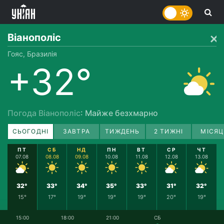
Віанополіс
Гояс, Бразилія
+32°
Погода Віанополіс
: Майже безхмарно
СЬОГОДНІ
ЗАВТРА
ТИЖДЕНЬ
2 ТИЖНІ
МІСЯЦ
ПТ
СБ
НД
ПН
ВТ
СР
ЧТ
07.08
08.08
09.08
10.08
11.08
12.08
13.08
32°
33°
34°
35°
33°
31°
32°
15°
17°
19°
19°
19°
20°
19°
15:00
18:00
21:00
СБ