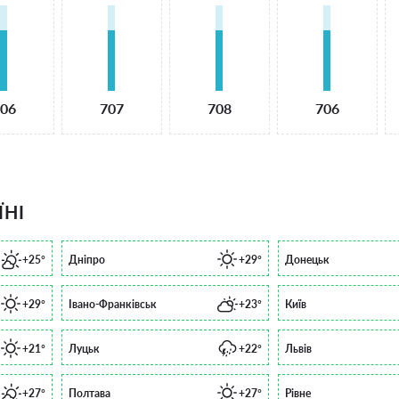
06
707
708
706
ЇНІ
+25°
Дніпро
+29°
Донецьк
+29°
Івано-Франківськ
+23°
Київ
+21°
Луцьк
+22°
Львів
+27°
Полтава
+27°
Рівне