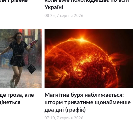
Україні
08:23, 7 серпня 2026
де гроза, але
Магнітна буря наближається:
дінеться
шторм триватиме щонайменше
два дні (графік)
07:10, 7 серпня 2026