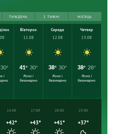
ТИЖДЕНЬ
2 ТИЖНІ
МІСЯЦЬ
ділок
Вівторок
Середа
Четвер
.08
11.08
12.08
13.08
30°
41°
30°
38°
30°
38°
28°
о і
Ясно і
Ясно і
Ясно і
марно
безхмарно
безхмарно
безхмарно
14:00
17:00
20:00
23:00
+42°
+43°
+41°
+37°