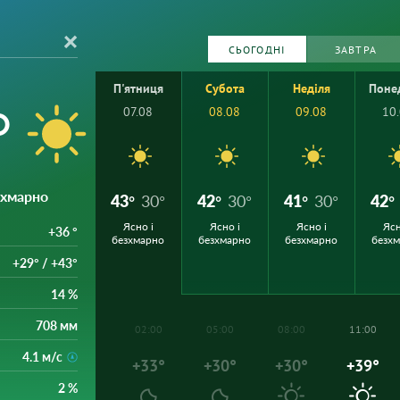
СЬОГОДНІ
ЗАВТРА
П'ятниця
Субота
Неділя
Поне
°
07.08
08.08
09.08
10
езхмарно
43°
30°
42°
30°
41°
30°
42°
Ясно і
Ясно і
Ясно і
Ясн
+36 °
безхмарно
безхмарно
безхмарно
безх
+29° / +43°
14 %
708 мм
02:00
05:00
08:00
11:00
4.1 м/с
+33°
+30°
+30°
+39°
2 %