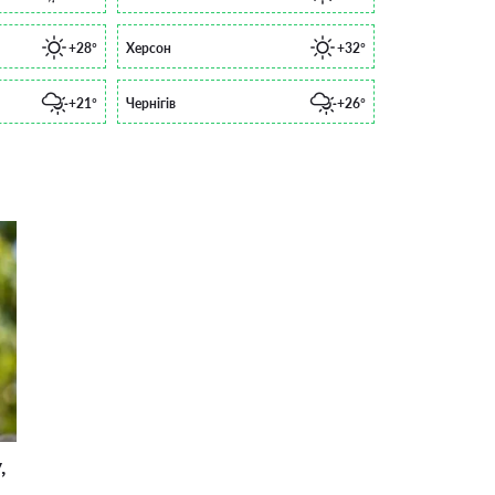
+28°
Херсон
+32°
+21°
Чернігів
+26°
,