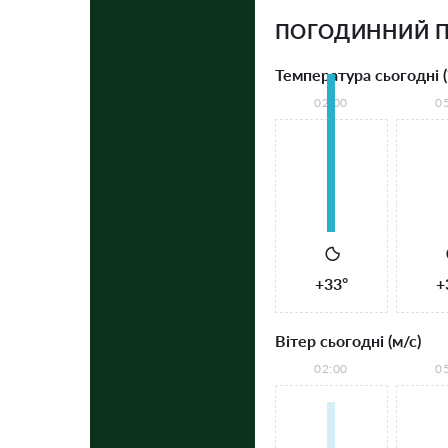
ПОГОДИННИЙ П
Температура сьогодні (
02:00
0
+33°
+
Вітер сьогодні (м/с)
02:00
0