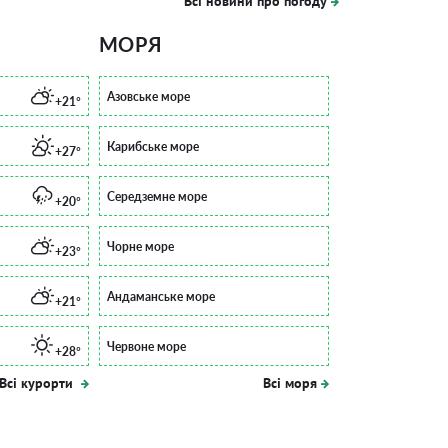
Всі новини про погоду
МОРЯ
Азовське море
+21°
Карибське море
+27°
Середземне море
+20°
Чорне море
+23°
Андаманське море
+21°
Червоне море
+28°
Всі курорти
Всі моря