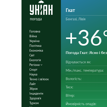
Гхат
погода
Бенгазі, Лівія
+36
Головна
Війна
Україна
Політика
Економіка
Погода Гхат
: Ясно і б
Світ
Екологія
Відчувається як:
Регіони
Спорт
Мін./mакс. температура:
Наука
Вологість:
Техно і зв'язок
Лайт
Тиск:
Зброя
Інциденти
Вітер:
Здоров'я
Туризм
Ймовірність опадів: