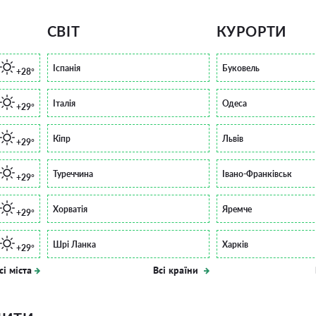
СВІТ
КУРОРТИ
Іспанія
Буковель
+28°
Італія
Одеса
+29°
Кіпр
Львів
+29°
Туреччина
Івано-Франківськ
+29°
Хорватія
Яремче
+29°
Шрі Ланка
Харків
+29°
сі міста
Всі країни