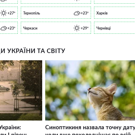
+27°
Тернопіль
+23°
Харків
+23°
Черкаси
+29°
Чернівці
 УКРАЇНИ ТА СВІТУ
України:
Синоптикиня назвала точну дату
и І рівень
коли вже похолоднішає по всій