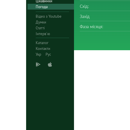
Цікавинки
Схід:
Погода
Відео з Youtube
Захід
Думки
Фаза місяця:
Статті
Інтерв`ю
Каталог
Контакти
Укр
Рус