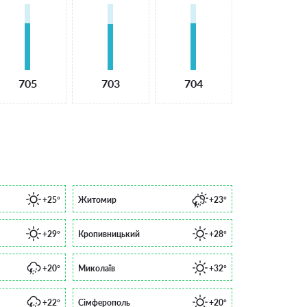
705
703
704
+25°
Житомир
+23°
+29°
Кропивницький
+28°
+20°
Миколаїв
+32°
+22°
Сімферополь
+20°