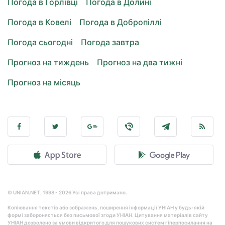
Погода в Горлівці
Погода в Долині
Погода в Ковелі
Погода в Добропіллі
Погода сьогодні
Погода завтра
Прогноз на тиждень
Прогноз на два тижні
Прогноз на місяць
© UNIAN.NET, 1998 - 2026 Усі права дотримано.
Копіювання текстів або зображень, поширення інформації УНІАН у будь-якій
формі забороняється без письмової згоди УНІАН. Цитування матеріалів сайту
УНІАН дозволено за умови відкритого для пошукових систем гіперпосилання на