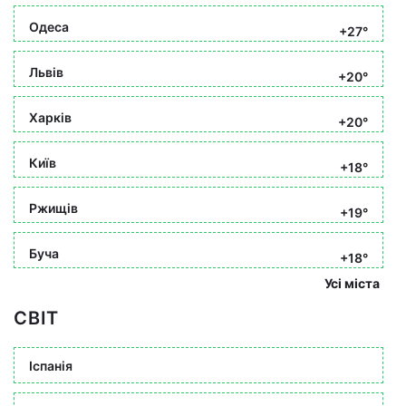
Одеса
+27°
Львів
+20°
Харків
+20°
Київ
+18°
Ржищів
+19°
Буча
+18°
Усі міста
СВІТ
Іспанія