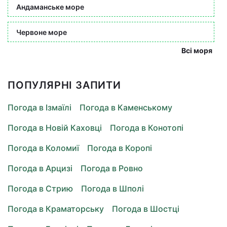
Андаманське море
Червоне море
Всі моря
ПОПУЛЯРНІ ЗАПИТИ
Погода в Ізмаїлі
Погода в Каменському
Погода в Новій Каховці
Погода в Конотопі
Погода в Коломиї
Погода в Коропі
Погода в Арцизі
Погода в Ровно
Погода в Стрию
Погода в Шполі
Погода в Краматорську
Погода в Шостці