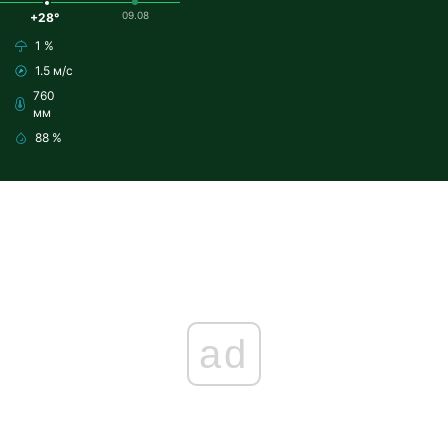
09.08
+28°
1 %
1.5 м/с
760
мм
88 %
ad