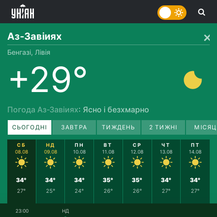
Аз-Завіиях
Бенгазі, Лівія
+29°
Погода Аз-Завіиях
: Ясно і безхмарно
СЬОГОДНІ
ЗАВТРА
ТИЖДЕНЬ
2 ТИЖНІ
МІСЯЦ
СБ
НД
ПН
ВТ
СР
ЧТ
ПТ
08.08
09.08
10.08
11.08
12.08
13.08
14.08
34°
34°
34°
35°
35°
34°
34°
27°
25°
24°
26°
26°
27°
27°
23:00
НД