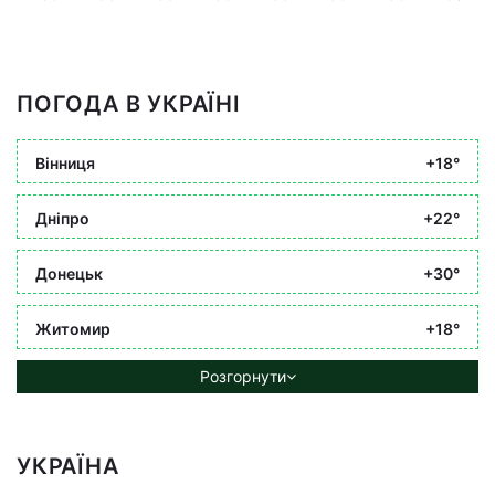
ПОГОДА В УКРАЇНІ
Вінниця
+18°
Дніпро
+22°
Донецьк
+30°
Житомир
+18°
Розгорнути
УКРАЇНА