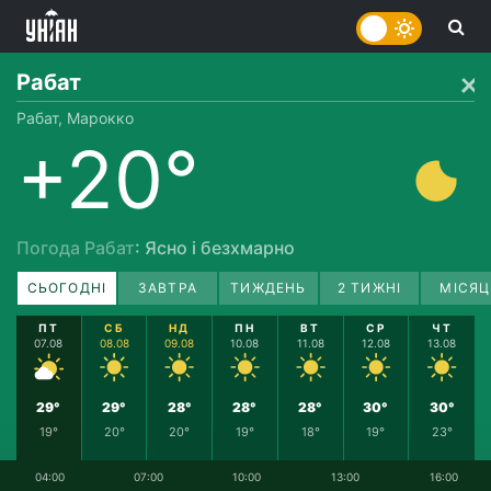
Рабат
Рабат, Марокко
+20°
Погода Рабат
: Ясно і безхмарно
СЬОГОДНІ
ЗАВТРА
ТИЖДЕНЬ
2 ТИЖНІ
МІСЯЦ
ПТ
СБ
НД
ПН
ВТ
СР
ЧТ
07.08
08.08
09.08
10.08
11.08
12.08
13.08
29°
29°
28°
28°
28°
30°
30°
19°
20°
20°
19°
18°
19°
23°
04:00
07:00
10:00
13:00
16:00