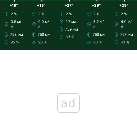
+19°
+19°
+27°
+29°
+29°
2 %
2 %
2 %
2 %
2 %
0.5 м/
0.0 м/
1.7 м/с
3.2 м/
4.0 м/
с
с
с
с
759 мм
758 мм
758 мм
758 мм
757 мм
63 %
95 %
90 %
60 %
63 %
ad