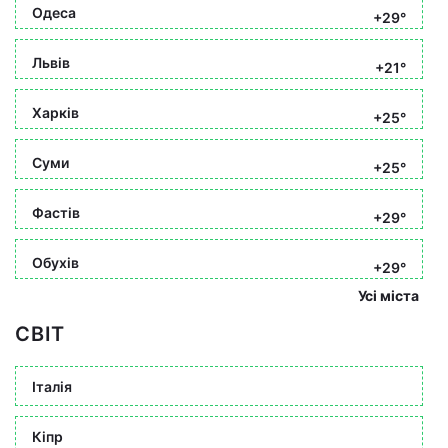
Одеса
+29°
Львів
+21°
Харків
+25°
Суми
+25°
Фастів
+29°
Обухів
+29°
Усі міста
СВІТ
Італія
Кіпр