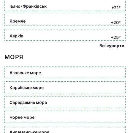
Івано-Франківськ
+21°
Яремче
+20°
Харків
+25°
Всі курорти
МОРЯ
Азовське море
Карибське море
Середземне море
Чорне море
Андаманське море