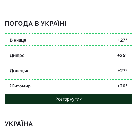
ПОГОДА В УКРАЇНІ
Вінниця
+27°
Дніпро
+25°
Донецьк
+27°
Житомир
+26°
Розгорнути
УКРАЇНА