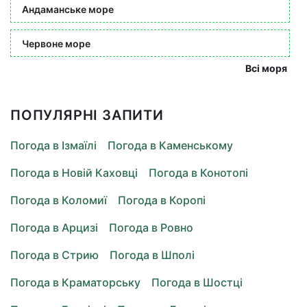
Андаманське море
Червоне море
Всі моря
ПОПУЛЯРНІ ЗАПИТИ
Погода в Ізмаїлі
Погода в Каменському
Погода в Новій Каховці
Погода в Конотопі
Погода в Коломиї
Погода в Коропі
Погода в Арцизі
Погода в Ровно
Погода в Стрию
Погода в Шполі
Погода в Краматорську
Погода в Шостці