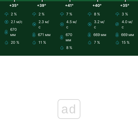
+35°
+39°
+41°
+40°
+35°
2 %
2 %
7 %
8 %
3 %
2.1 м/с
2.3 м/
4.5 м/
3.2 м/
4.0 м/
с
с
с
с
670
мм
671 мм
670
669 мм
669 мм
мм
20 %
11 %
7 %
15 %
8 %
ad