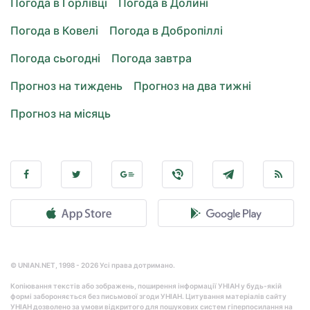
Погода в Горлівці
Погода в Долині
Погода в Ковелі
Погода в Добропіллі
Погода сьогодні
Погода завтра
Прогноз на тиждень
Прогноз на два тижні
Прогноз на місяць
© UNIAN.NET, 1998 - 2026 Усі права дотримано.
Копіювання текстів або зображень, поширення інформації УНІАН у будь-якій
формі забороняється без письмової згоди УНІАН. Цитування матеріалів сайту
УНІАН дозволено за умови відкритого для пошукових систем гіперпосилання на