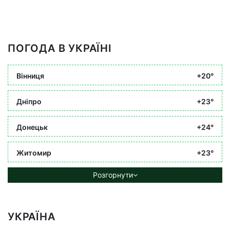
ПОГОДА В УКРАЇНІ
Вінниця
+20°
Дніпро
+23°
Донецьк
+24°
Житомир
+23°
Розгорнути
УКРАЇНА