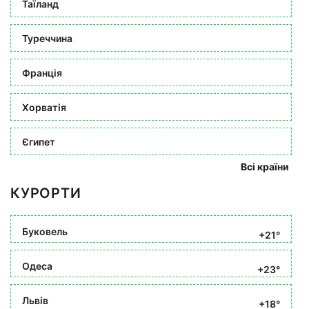
Таїланд
Туреччина
Франція
Хорватія
Єгипет
Всі країни
КУРОРТИ
Буковель
+21°
Одеса
+23°
Львів
+18°