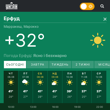
Ерфуд
Марракеш, Марокко
+32°
Погода Ерфуд
: Ясно і безхмарно
СЬОГОДНІ
ЗАВТРА
ТИЖДЕНЬ
2 ТИЖНІ
МІСЯЦ
ЧТ
ПТ
СБ
НД
ПН
ВТ
СР
06.08
07.08
08.08
09.08
10.08
11.08
12.08
41°
41°
41°
41°
39°
37°
37°
28°
27°
28°
28°
26°
25°
27°
10:00
13:00
16:00
19:00
22:00