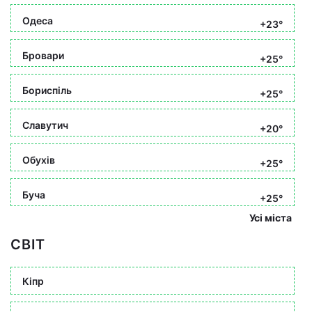
Одеса
+23°
Бровари
+25°
Бориспіль
+25°
Славутич
+20°
Обухів
+25°
Буча
+25°
Усі міста
СВІТ
Кіпр