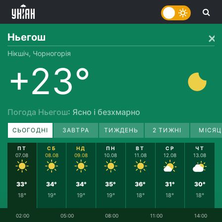
Ньегош
Нікшіч, Чорногорія
+23°
Погода Ньегош
: Ясно і безхмарно
СЬОГОДНІ
ЗАВТРА
ТИЖДЕНЬ
2 ТИЖНІ
МІСЯЦ
ПТ
СБ
НД
ПН
ВТ
СР
ЧТ
07.08
08.08
09.08
10.08
11.08
12.08
13.08
33°
34°
34°
35°
36°
31°
30°
18°
19°
19°
19°
18°
18°
18°
02:00
05:00
08:00
11:00
14:00