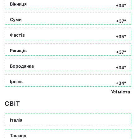
Вінниця
+34°
Суми
+37°
Фастів
+35°
Ржищів
+37°
Бородянка
+34°
Ірпінь
+34°
Усі міста
СВІТ
Італія
Таїланд