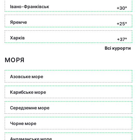
Івано-Франківськ
+30°
Яремче
+25°
Харків
+37°
Всі курорти
МОРЯ
Азовське море
Карибське море
Середземне море
Чорне море
Андаманське море