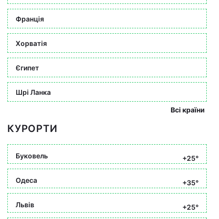
Франція
Хорватія
Єгипет
Шрі Ланка
Всі країни
КУРОРТИ
Буковель
+25°
Одеса
+35°
Львів
+25°