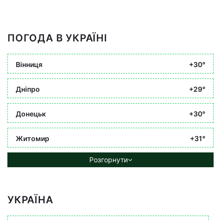
ПОГОДА В УКРАЇНІ
Вінниця
+30°
Дніпро
+29°
Донецьк
+30°
Житомир
+31°
Розгорнути
УКРАЇНА