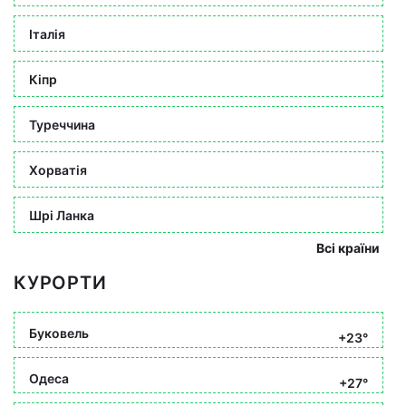
Італія
Кіпр
Туреччина
Хорватія
Шрі Ланка
Всі країни
КУРОРТИ
Буковель
+23°
Одеса
+27°