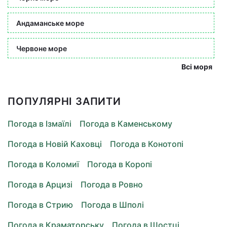
Андаманське море
Червоне море
Всі моря
ПОПУЛЯРНІ ЗАПИТИ
Погода в Ізмаїлі
Погода в Каменському
Погода в Новій Каховці
Погода в Конотопі
Погода в Коломиї
Погода в Коропі
Погода в Арцизі
Погода в Ровно
Погода в Стрию
Погода в Шполі
Погода в Краматорську
Погода в Шостці