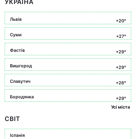
УКРАЇНА
Львів
+20°
Суми
+27°
Фастів
+29°
Вишгород
+29°
Славутич
+26°
Бородянка
+29°
Усі міста
СВІТ
Іспанія