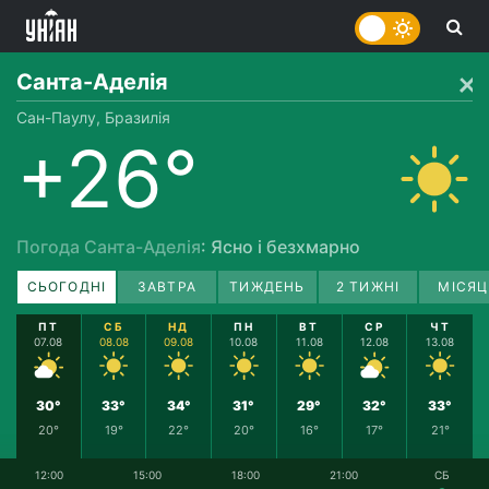
Санта-Аделія
Сан-Паулу, Бразилія
+26°
Погода Санта-Аделія
: Ясно і безхмарно
СЬОГОДНІ
ЗАВТРА
ТИЖДЕНЬ
2 ТИЖНІ
МІСЯЦ
ПТ
СБ
НД
ПН
ВТ
СР
ЧТ
07.08
08.08
09.08
10.08
11.08
12.08
13.08
30°
33°
34°
31°
29°
32°
33°
20°
19°
22°
20°
16°
17°
21°
12:00
15:00
18:00
21:00
СБ