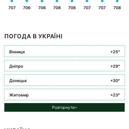
707
706
706
708
708
707
707
708
ПОГОДА В УКРАЇНІ
Вінниця
+25°
Дніпро
+29°
Донецьк
+30°
Житомир
+23°
Розгорнути