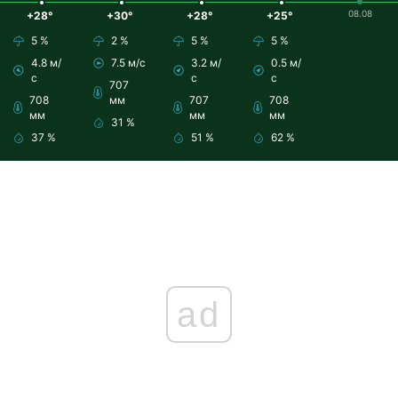
08.08
+28°
+30°
+28°
+25°
5 %
2 %
5 %
5 %
4.8 м/
7.5 м/с
3.2 м/
0.5 м/
с
с
с
707
708
мм
707
708
мм
мм
мм
31 %
37 %
51 %
62 %
ad