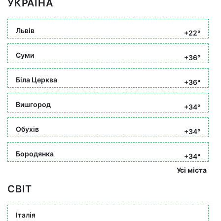
УКРАЇНА
Львів
+22°
Суми
+36°
Біла Церква
+36°
Вишгород
+34°
Обухів
+34°
Бородянка
+34°
Усі міста
СВІТ
Італія