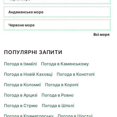
Андаманське море
Червоне море
Всі моря
ПОПУЛЯРНІ ЗАПИТИ
Погода в Ізмаїлі
Погода в Каменському
Погода в Новій Каховці
Погода в Конотопі
Погода в Коломиї
Погода в Коропі
Погода в Арцизі
Погода в Ровно
Погода в Стрию
Погода в Шполі
Погода в Краматорську
Погода в Шостці