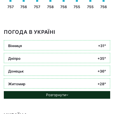
757
756
757
758
756
755
755
756
ПОГОДА В УКРАЇНІ
Вінниця
+31°
Дніпро
+35°
Донецьк
+36°
Житомир
+28°
Розгорнути