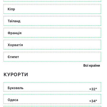
Кіпр
Таїланд
Франція
Хорватія
Єгипет
Всі країни
КУРОРТИ
Буковель
+32°
Одеса
+34°