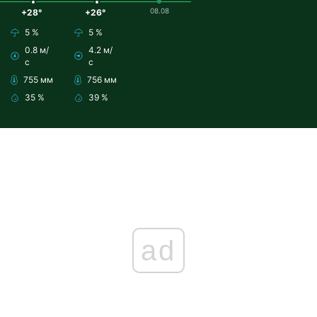
08.08
+28°
+26°
5 %
5 %
0.8 м/
4.2 м/
с
с
755 мм
756 мм
35 %
39 %
ad