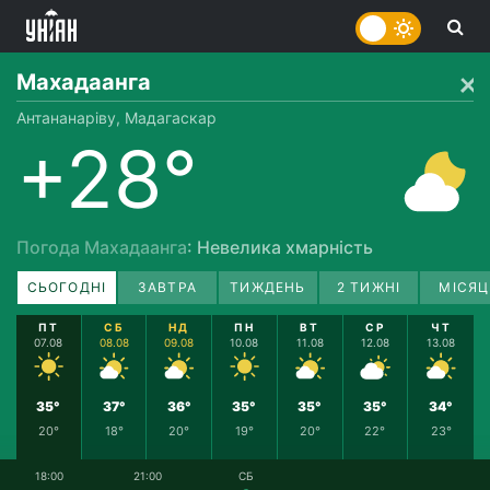
Махадаанга
Антананаріву, Мадагаскар
+28°
Погода Махадаанга
: Невелика хмарність
СЬОГОДНІ
ЗАВТРА
ТИЖДЕНЬ
2 ТИЖНІ
МІСЯЦ
ПТ
СБ
НД
ПН
ВТ
СР
ЧТ
07.08
08.08
09.08
10.08
11.08
12.08
13.08
35°
37°
36°
35°
35°
35°
34°
20°
18°
20°
19°
20°
22°
23°
18:00
21:00
СБ