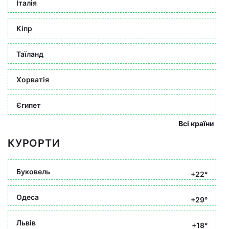
Італія
Кіпр
Таїланд
Хорватія
Єгипет
Всі країни
КУРОРТИ
Буковель
+22°
Одеса
+29°
Львів
+18°