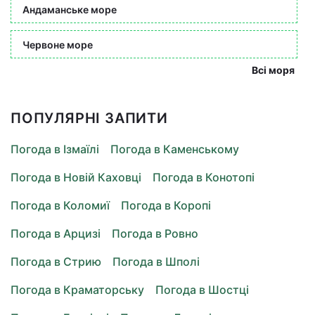
Андаманське море
Червоне море
Всі моря
ПОПУЛЯРНІ ЗАПИТИ
Погода в Ізмаїлі
Погода в Каменському
Погода в Новій Каховці
Погода в Конотопі
Погода в Коломиї
Погода в Коропі
Погода в Арцизі
Погода в Ровно
Погода в Стрию
Погода в Шполі
Погода в Краматорську
Погода в Шостці