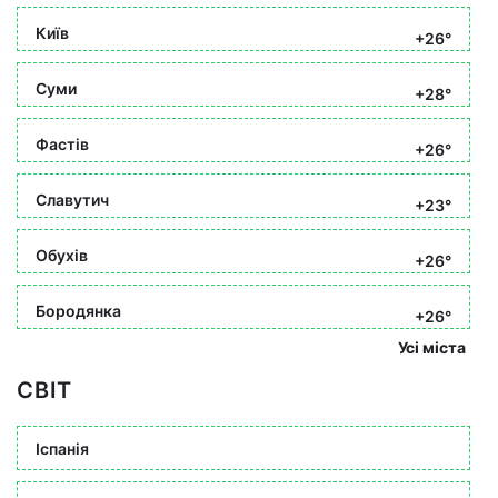
Київ
+26°
Суми
+28°
Фастів
+26°
Славутич
+23°
Обухів
+26°
Бородянка
+26°
Усі міста
СВІТ
Іспанія