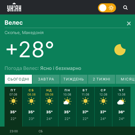
Велес
Скопье, Македонія
+28°
Погода Велес
: Ясно і безхмарно
СЬОГОДНІ
ЗАВТРА
ТИЖДЕНЬ
2 ТИЖНІ
МІСЯЦ
ПТ
СБ
НД
ПН
ВТ
СР
ЧТ
07.08
08.08
09.08
10.08
11.08
12.08
13.08
35°
35°
35°
35°
37°
37°
36°
22°
23°
24°
22°
22°
24°
24°
23:00
СБ