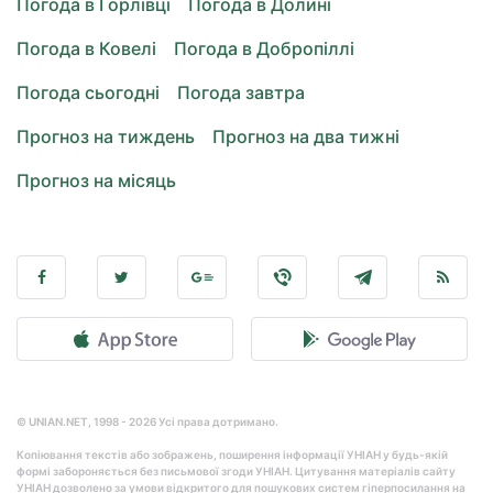
Погода в Горлівці
Погода в Долині
Погода в Ковелі
Погода в Добропіллі
Погода сьогодні
Погода завтра
Прогноз на тиждень
Прогноз на два тижні
Прогноз на місяць
© UNIAN.NET, 1998 - 2026 Усі права дотримано.
Копіювання текстів або зображень, поширення інформації УНІАН у будь-якій
формі забороняється без письмової згоди УНІАН. Цитування матеріалів сайту
УНІАН дозволено за умови відкритого для пошукових систем гіперпосилання на