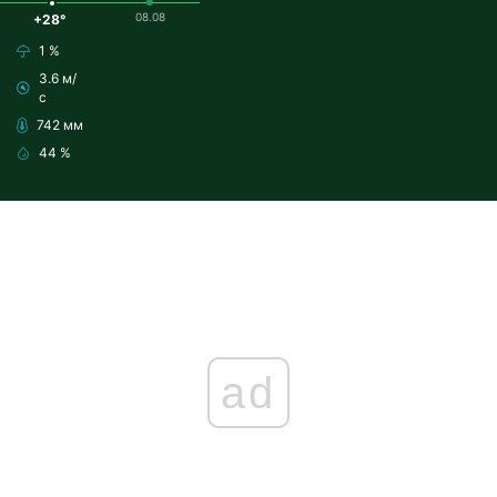
08.08
+28°
1 %
3.6 м/
с
742 мм
44 %
ad