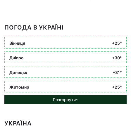
ПОГОДА В УКРАЇНІ
Вінниця
+25°
Дніпро
+30°
Донецьк
+31°
Житомир
+25°
Розгорнути
УКРАЇНА