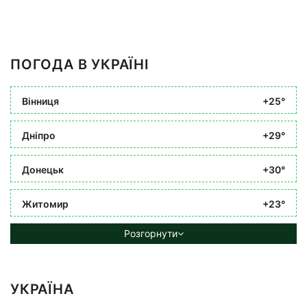
ПОГОДА В УКРАЇНІ
Вінниця
+25°
Дніпро
+29°
Донецьк
+30°
Житомир
+23°
Розгорнути
УКРАЇНА