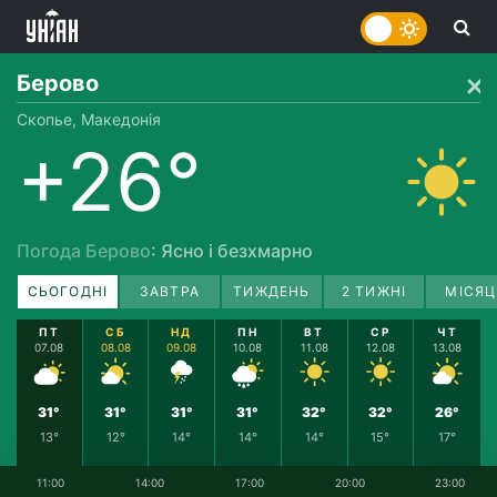
Берово
Скопье, Македонія
+26°
Погода Берово
: Ясно і безхмарно
СЬОГОДНІ
ЗАВТРА
ТИЖДЕНЬ
2 ТИЖНІ
МІСЯЦ
ПТ
СБ
НД
ПН
ВТ
СР
ЧТ
07.08
08.08
09.08
10.08
11.08
12.08
13.08
31°
31°
31°
31°
32°
32°
26°
13°
12°
14°
14°
14°
15°
17°
11:00
14:00
17:00
20:00
23:00