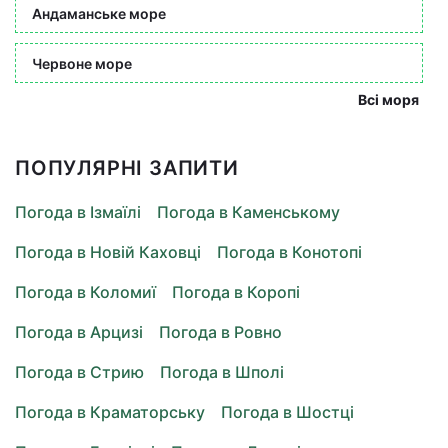
Андаманське море
Червоне море
Всі моря
ПОПУЛЯРНІ ЗАПИТИ
Погода в Ізмаїлі
Погода в Каменському
Погода в Новій Каховці
Погода в Конотопі
Погода в Коломиї
Погода в Коропі
Погода в Арцизі
Погода в Ровно
Погода в Стрию
Погода в Шполі
Погода в Краматорську
Погода в Шостці