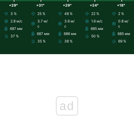
+29°
+31°
+29°
+24°
+18°
3 %
25 %
48 %
22 %
2 %
2.8 м/с
3.7 м/
3.6 м/
1.6 м/с
0.8 м/
с
с
с
687 мм
685 мм
687 мм
686 мм
685 мм
37 %
50 %
35 %
38 %
69 %
ad