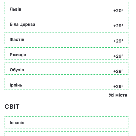
Львів
+20°
Біла Церква
+29°
Фастів
+29°
Ржищів
+29°
Обухів
+29°
Ірпінь
+29°
Усі міста
СВІТ
Іспанія