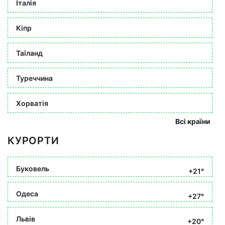
Італія
Кіпр
Таїланд
Туреччина
Хорватія
Всі країни
КУРОРТИ
Буковель
+21°
Одеса
+27°
Львів
+20°