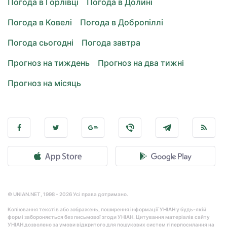
Погода в Горлівці
Погода в Долині
Погода в Ковелі
Погода в Добропіллі
Погода сьогодні
Погода завтра
Прогноз на тиждень
Прогноз на два тижні
Прогноз на місяць
© UNIAN.NET, 1998 - 2026 Усі права дотримано.
Копіювання текстів або зображень, поширення інформації УНІАН у будь-якій
формі забороняється без письмової згоди УНІАН. Цитування матеріалів сайту
УНІАН дозволено за умови відкритого для пошукових систем гіперпосилання на