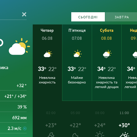
СЬОГОДНІ
ЗАВТРА
Четвер
П'ятниця
Субота
Нед
°
06.08
07.08
08.08
09
лика
33°
22°
33°
22°
34°
22°
34°
Невелика
Майже
Невелика
Неве
хмарність
безхмарно
хмарність та
хмарні
+32 °
легкий дощик
легкий
+21° / +34°
39 %
02:00
05:00
08:00
11:00
692 мм
+23°
+22°
+24°
+30°
2.3 м/с