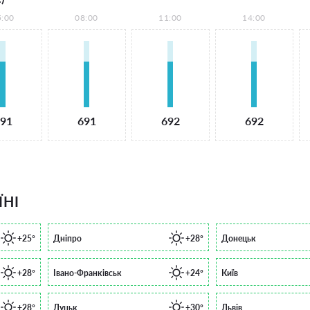
5:00
08:00
11:00
14:00
91
691
692
692
ЇНІ
+25°
Дніпро
+28°
Донецьк
+28°
Івано-Франківськ
+24°
Київ
+28°
Луцьк
+30°
Львів