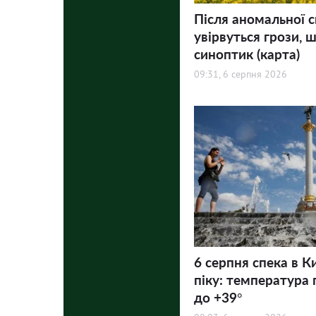
Після аномальної с
увірвуться грози, ш
синоптик (карта)
09:31, 6 серпня 2026
6 серпня спека в К
піку: температура 
до +39°