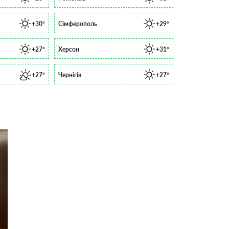
+30°
Сімферополь
+29°
+27°
Херсон
+31°
+27°
Чернігів
+27°