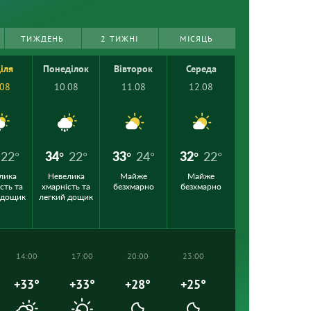
ТИЖДЕНЬ
2 ТИЖНІ
МІСЯЦЬ
іля
Понеділок
Вівторок
Середа
.08
10.08
11.08
12.08
22°
34°
22°
33°
24°
32°
22°
лика
Невелика
Майже
Майже
сть та
хмарність та
безхмарно
безхмарно
 дощик
легкий дощик
14:00
17:00
20:00
23:00
+33°
+33°
+28°
+25°