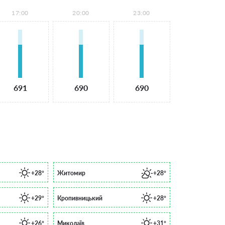
17:00
20:00
23:00
691
690
690
+28°
Житомир
+28°
+29°
Кропивницький
+28°
+26°
Миколаїв
+31°