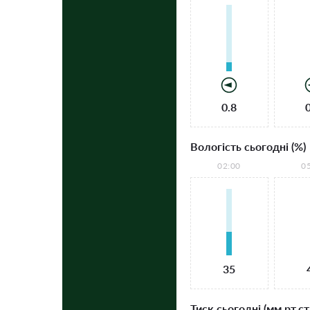
0.8
Вологість сьогодні (%)
02:00
0
35
Тиск сьогодні (мм рт.ст.