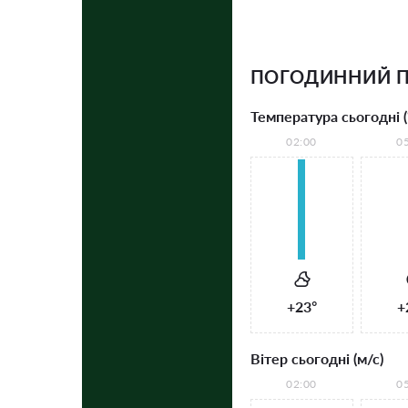
ПОГОДИННИЙ П
Температура сьогодні (
02:00
0
+23°
+
Вітер сьогодні (м/с)
02:00
0