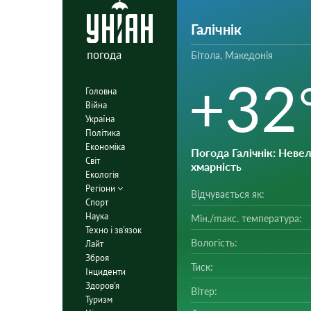
Галічнік
погода
Бітола, Македонія
+32
Головна
Війна
Україна
Політика
Економіка
Погода Галічнік
: Неве
Світ
хмарність
Екологія
Регіони
Відчувається як:
Спорт
Наука
Мін./mакс. температура:
Техно і зв'язок
Вологість:
Лайт
Зброя
Тиск:
Інциденти
Здоров'я
Вітер:
Туризм