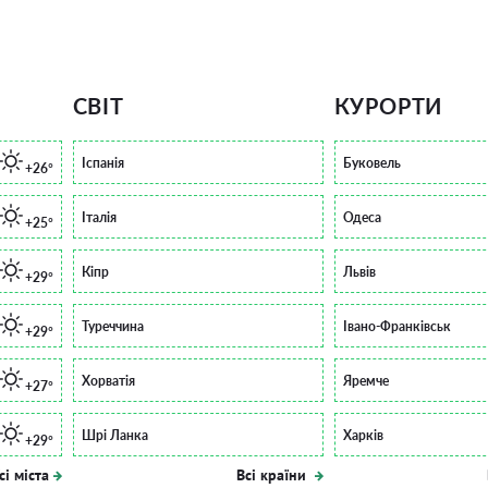
СВІТ
КУРОРТИ
Іспанія
Буковель
+26°
Італія
Одеса
+25°
Кіпр
Львів
+29°
Туреччина
Івано-Франківськ
+29°
Хорватія
Яремче
+27°
Шрі Ланка
Харків
+29°
сі міста
Всі країни