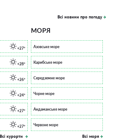
Всі новини про погоду
МОРЯ
Азовське море
+27°
Карибське море
+28°
Середземне море
+26°
Чорне море
+24°
Андаманське море
+27°
Червоне море
+27°
Всі курорти
Всі моря