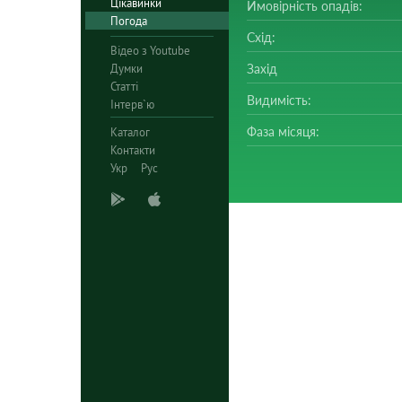
Цікавинки
Ймовірність опадів:
Погода
Схід:
Відео з Youtube
Думки
Захід
Статті
Видимість:
Інтерв`ю
Фаза місяця:
Каталог
Контакти
Укр
Рус