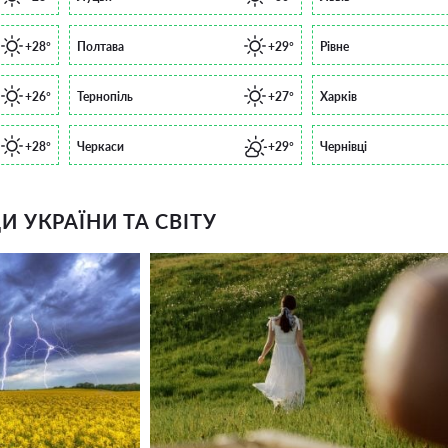
+28°
Полтава
+29°
Рівне
+26°
Тернопіль
+27°
Харків
+28°
Черкаси
+29°
Чернівці
 УКРАЇНИ ТА СВІТУ