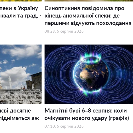
пеки в Україну
Синоптикиня повідомила про
квали та град, -
кінець аномальної спеки: де
першими відчують похолодання
08:28, 6 серпня 2026
иєві досягне
Магнітні бурі 6–8 серпня: коли
підніметься аж
очікувати нового удару (графік)
07:10, 6 серпня 2026