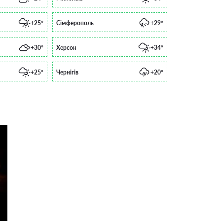
+25°
Сімферополь
+29°
+30°
Херсон
+34°
+25°
Чернігів
+20°