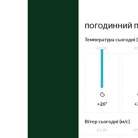
ПОГОДИННИЙ П
Температура сьогодні (
02:00
0
+26°
+
Вітер сьогодні (м/с)
02:00
0