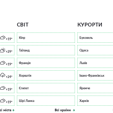
СВІТ
КУРОРТИ
Кіпр
Буковель
+19°
Таїланд
Одеса
+29°
Франція
Львів
+19°
Хорватія
Івано-Франківськ
+24°
Єгипет
Яремче
+19°
Шрі Ланка
Харків
+19°
сі міста
Всі країни