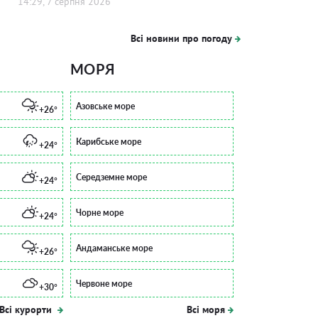
14:29, 7 серпня 2026
Всі новини про погоду
МОРЯ
Азовське море
+26°
Карибське море
+24°
Середземне море
+24°
Чорне море
+24°
Андаманське море
+26°
Червоне море
+30°
Всі курорти
Всі моря