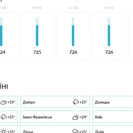
5:00
08:00
11:00
14:00
24
725
726
726
ЇНІ
+19°
Дніпро
+25°
Донецьк
+25°
Івано-Франківськ
+24°
Київ
+35°
Луцьк
+25°
Львів