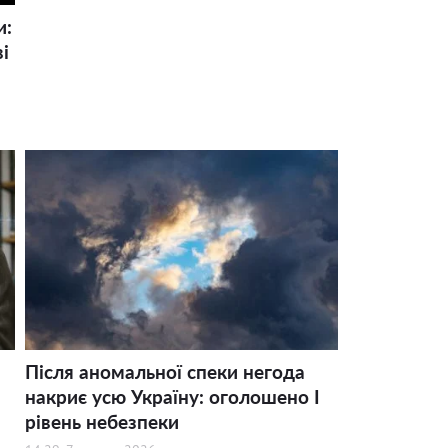
и:
і
Після аномальної спеки негода
накриє усю Україну: оголошено І
рівень небезпеки