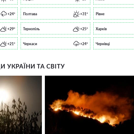
+24°
Полтава
+31°
Рівне
+29°
Тернопіль
+25°
Харків
+21°
Черкаси
+24°
Чернівці
 УКРАЇНИ ТА СВІТУ