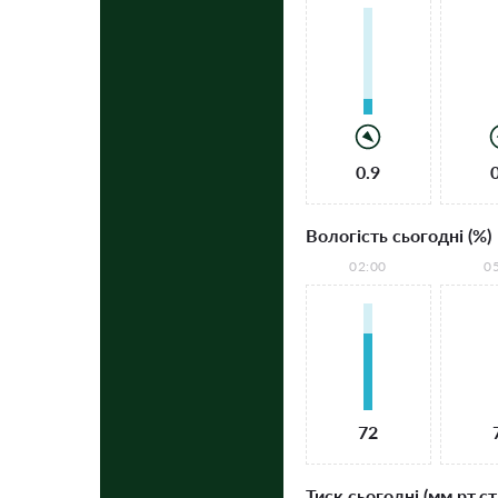
0.9
Вологість сьогодні (%)
02:00
0
72
Тиск сьогодні (мм рт.ст.