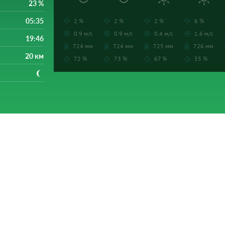
23 %
05:35
2 %
2 %
2 %
6 %
0.9 м/с
0.9 м/с
0.4 м/с
1.6 м/с
19:46
724 мм
724 мм
725 мм
726 мм
20 км
72 %
73 %
67 %
55 %