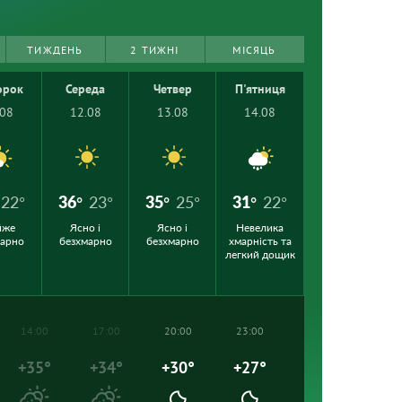
ТИЖДЕНЬ
2 ТИЖНІ
МІСЯЦЬ
орок
Середа
Четвер
П'ятниця
.08
12.08
13.08
14.08
22°
36°
23°
35°
25°
31°
22°
йже
Ясно і
Ясно і
Невелика
марно
безхмарно
безхмарно
хмарність та
легкий дощик
14:00
17:00
20:00
23:00
+35°
+34°
+30°
+27°