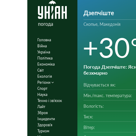
Дзепчіште
погода
Скопье, Македонія
+30
Головна
Війна
Україна
Політика
Економіка
Погода Дзепчіште
: Ясн
Світ
безхмарно
Екологія
Регіони
Відчувається як:
Спорт
Наука
Мін./mакс. температура:
Техно і зв'язок
Вологість:
Лайт
Зброя
Тиск:
Інциденти
Здоров'я
Вітер:
Туризм