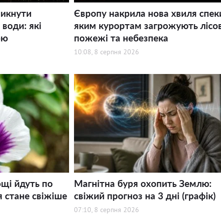
никнути
Європу накрила нова хвиля спек
води: які
яким курортам загрожують лісов
ою
пожежі та небезпека
10:08, 8 серпня 2026
щі йдуть по
Магнітна буря охопить Землю:
я стане свіжіше
свіжий прогноз на 3 дні (графік)
07:10, 8 серпня 2026