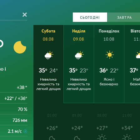
СЬОГОДНІ
ЗАВТРА
Субота
Неділя
Понеділок
Вівт
°
08.08
09.08
10.08
11
о і
35°
24°
35°
23°
36°
22°
37°
Невелика
Невелика
Ясно і
Ма
хмарність та
хмарність та
безхмарно
безх
+38 °
легкий дощик
легкий дощик
+22° / +36°
70 %
02:00
05:00
08:00
11:00
726 мм
+26°
+24°
+27°
+34°
2.1 м/с