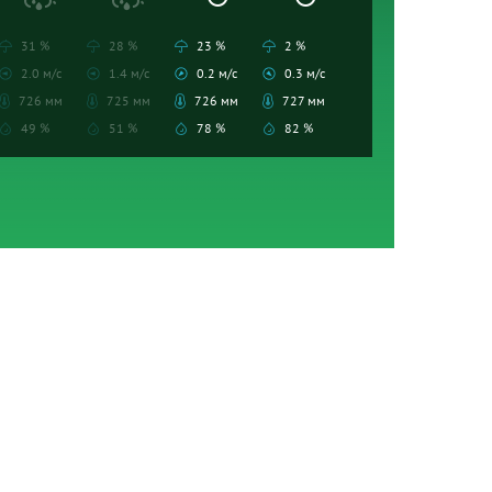
31 %
28 %
23 %
2 %
2.0 м/с
1.4 м/с
0.2 м/с
0.3 м/с
726 мм
725 мм
726 мм
727 мм
49 %
51 %
78 %
82 %