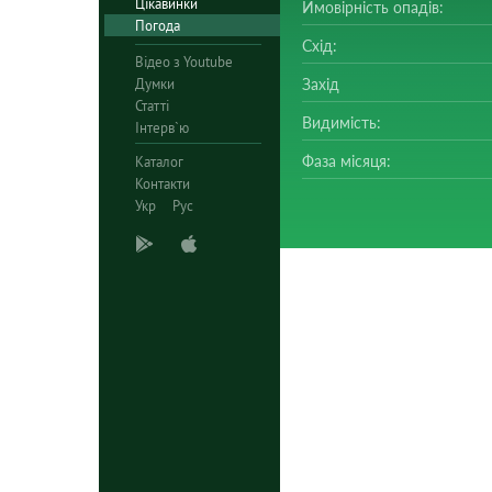
Цікавинки
Ймовірність опадів:
Погода
Схід:
Відео з Youtube
Думки
Захід
Статті
Видимість:
Інтерв`ю
Фаза місяця:
Каталог
Контакти
Укр
Рус