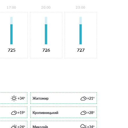
17:00
20:00
23:00
725
726
727
+34°
Житомир
+21°
+19°
Кропивницький
+28°
+24°
Миколаїв
+34°