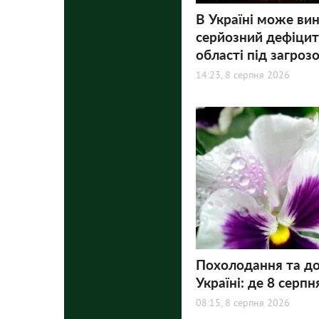
В Україні може ви
серйозний дефіцит 
області під загроз
14:23, 8 серпня 2026
Похолодання та до
Україні: де 8 серпн
08:15, 8 серпня 2026