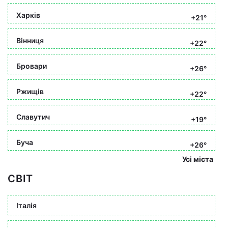
Харків
+21°
Вінниця
+22°
Бровари
+26°
Ржищів
+22°
Славутич
+19°
Буча
+26°
Усі міста
СВІТ
Італія