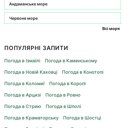
Андаманське море
Червоне море
Всі моря
ПОПУЛЯРНІ ЗАПИТИ
Погода в Ізмаїлі
Погода в Каменському
Погода в Новій Каховці
Погода в Конотопі
Погода в Коломиї
Погода в Коропі
Погода в Арцизі
Погода в Ровно
Погода в Стрию
Погода в Шполі
Погода в Краматорську
Погода в Шостці