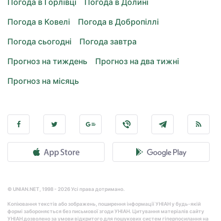
Погода в Горлівці
Погода в Долині
Погода в Ковелі
Погода в Добропіллі
Погода сьогодні
Погода завтра
Прогноз на тиждень
Прогноз на два тижні
Прогноз на місяць
© UNIAN.NET, 1998 - 2026 Усі права дотримано.
Копіювання текстів або зображень, поширення інформації УНІАН у будь-якій
формі забороняється без письмової згоди УНІАН. Цитування матеріалів сайту
УНІАН дозволено за умови відкритого для пошукових систем гіперпосилання на