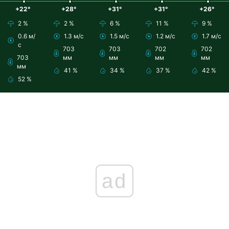
+22°
+28°
+31°
+31°
+26°
2 %
2 %
6 %
11 %
9 %
0.6 м/
1.3 м/с
1.5 м/с
1.2 м/с
1.7 м/с
с
703
703
702
702
703
мм
мм
мм
мм
мм
41 %
34 %
37 %
42 %
52 %
ad