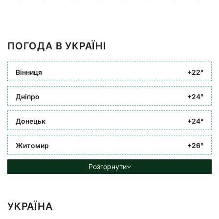
ПОГОДА В УКРАЇНІ
Вінниця
+22°
Дніпро
+24°
Донецьк
+24°
Житомир
+26°
Розгорнути
УКРАЇНА