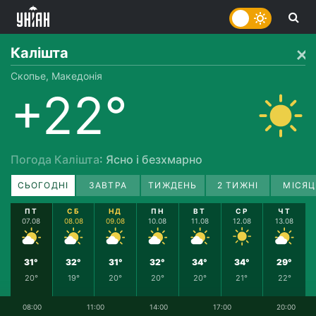
Калішта
Скопье, Македонія
+22°
Погода Калішта
: Ясно і безхмарно
СЬОГОДНІ
ЗАВТРА
ТИЖДЕНЬ
2 ТИЖНІ
МІСЯЦ
ПТ
СБ
НД
ПН
ВТ
СР
ЧТ
07.08
08.08
09.08
10.08
11.08
12.08
13.08
31°
32°
31°
32°
34°
34°
29°
20°
19°
20°
20°
20°
21°
22°
08:00
11:00
14:00
17:00
20:00