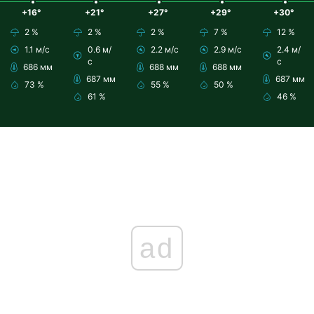
+16°
+21°
+27°
+29°
+30°
2 %
2 %
2 %
7 %
12 %
1.1 м/с
0.6 м/
2.2 м/с
2.9 м/с
2.4 м/
с
с
686 мм
688 мм
688 мм
687 мм
687 мм
73 %
55 %
50 %
61 %
46 %
ad