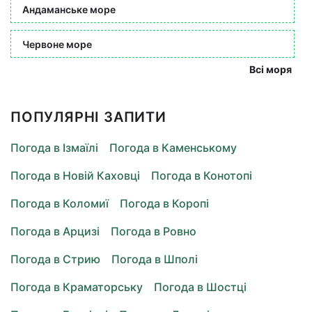
Андаманське море
Червоне море
Всі моря
ПОПУЛЯРНІ ЗАПИТИ
Погода в Ізмаїлі
Погода в Каменському
Погода в Новій Каховці
Погода в Конотопі
Погода в Коломиї
Погода в Коропі
Погода в Арцизі
Погода в Ровно
Погода в Стрию
Погода в Шполі
Погода в Краматорську
Погода в Шостці