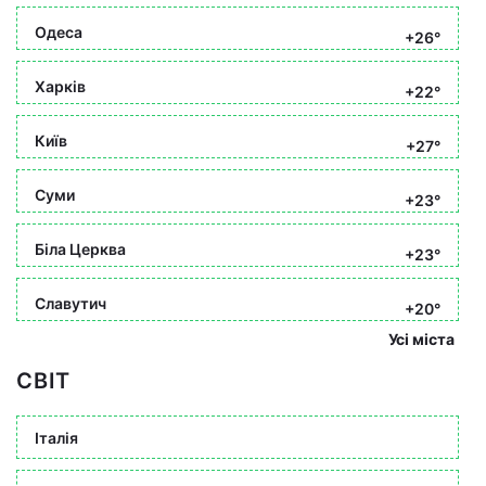
Одеса
+26°
Харків
+22°
Київ
+27°
Суми
+23°
Біла Церква
+23°
Славутич
+20°
Усі міста
СВІТ
Італія