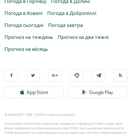
Погода в Горлівці
Погода в Долині
Погода в Ковелі
Погода в Добропіллі
Погода сьогодні
Погода завтра
Прогноз на тиждень
Прогноз на два тижні
Прогноз на місяць
© UNIAN.NET, 1998 - 2026 Усі права дотримано.
Копіювання текстів або зображень, поширення інформації УНІАН у будь-якій
формі забороняється без письмової згоди УНІАН. Цитування матеріалів сайту
УНІАН дозволено за умови відкритого для пошукових систем гіперпосилання на