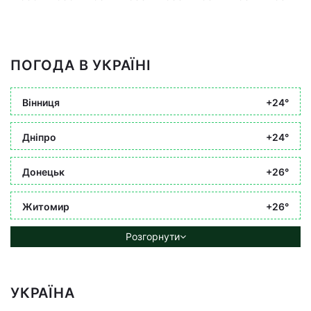
ПОГОДА В УКРАЇНІ
Вінниця
+24°
Дніпро
+24°
Донецьк
+26°
Житомир
+26°
Розгорнути
УКРАЇНА