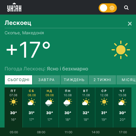
Лескоец
Скопье, Македонія
+17°
Погода Лескоец
: Ясно і безхмарно
СЬОГОДНІ
ЗАВТРА
ТИЖДЕНЬ
2 ТИЖНІ
МІСЯЦ
ПТ
СБ
НД
ПН
ВТ
СР
ЧТ
07.08
08.08
09.08
10.08
11.08
12.08
13.08
30°
31°
30°
30°
32°
31°
30°
16°
17°
17°
18°
18°
19°
20°
05:00
08:00
11:00
14:00
17:00