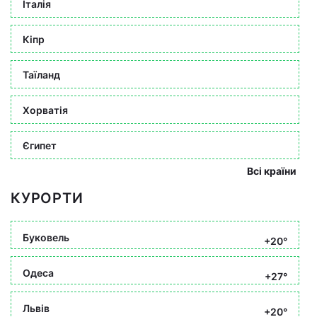
Італія
Кіпр
Таїланд
Хорватія
Єгипет
Всі країни
КУРОРТИ
Буковель
+20°
Одеса
+27°
Львів
+20°