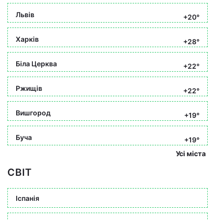
Львів
+20°
Харків
+28°
Біла Церква
+22°
Ржищів
+22°
Вишгород
+19°
Буча
+19°
Усі міста
СВІТ
Іспанія