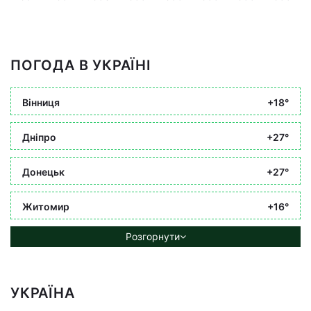
ПОГОДА В УКРАЇНІ
Вінниця
+18°
Дніпро
+27°
Донецьк
+27°
Житомир
+16°
Розгорнути
УКРАЇНА