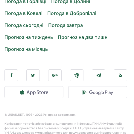
Погода в Горлівці
Погода в Долині
Погода в Ковелі
Погода в Добропіллі
Погода сьогодні
Погода завтра
Прогноз на тиждень
Прогноз на два тижні
Прогноз на місяць
© UNIAN.NET, 1998 - 2026 Усі права дотримано.
Копіювання текстів або зображень, поширення інформації УНІАН у будь-якій
формі забороняється без письмової згоди УНІАН. Цитування матеріалів сайту
УНІАН дозволено за умови відкритого для пошукових систем гіперпосилання на