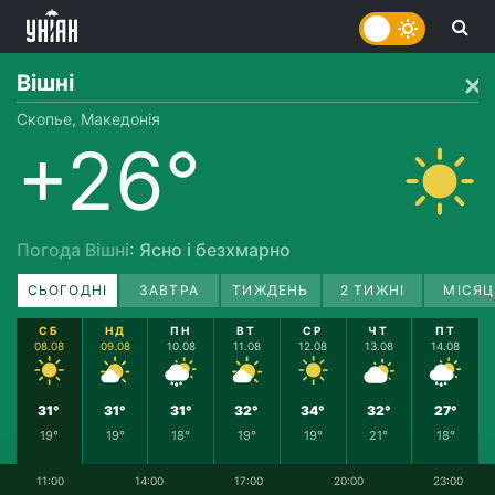
Вішні
Скопье, Македонія
+26°
Погода Вішні
: Ясно і безхмарно
СЬОГОДНІ
ЗАВТРА
ТИЖДЕНЬ
2 ТИЖНІ
МІСЯЦ
СБ
НД
ПН
ВТ
СР
ЧТ
ПТ
08.08
09.08
10.08
11.08
12.08
13.08
14.08
31°
31°
31°
32°
34°
32°
27°
19°
19°
18°
19°
19°
21°
18°
11:00
14:00
17:00
20:00
23:00