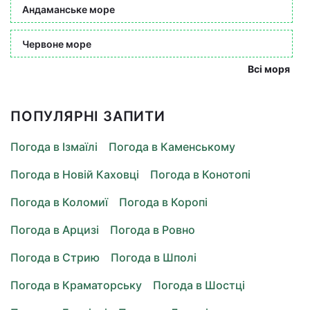
Андаманське море
Червоне море
Всі моря
ПОПУЛЯРНІ ЗАПИТИ
Погода в Ізмаїлі
Погода в Каменському
Погода в Новій Каховці
Погода в Конотопі
Погода в Коломиї
Погода в Коропі
Погода в Арцизі
Погода в Ровно
Погода в Стрию
Погода в Шполі
Погода в Краматорську
Погода в Шостці