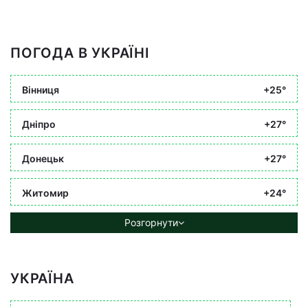
ПОГОДА В УКРАЇНІ
Вінниця
+25°
Дніпро
+27°
Донецьк
+27°
Житомир
+24°
Розгорнути
УКРАЇНА