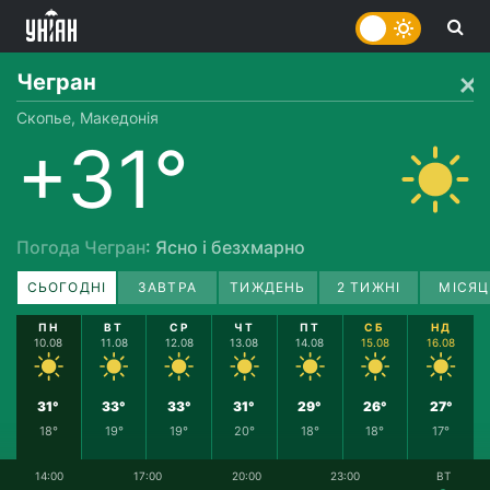
Чегран
Скопье, Македонія
+31°
Погода Чегран
: Ясно і безхмарно
СЬОГОДНІ
ЗАВТРА
ТИЖДЕНЬ
2 ТИЖНІ
МІСЯЦ
ПН
ВТ
СР
ЧТ
ПТ
СБ
НД
10.08
11.08
12.08
13.08
14.08
15.08
16.08
31°
33°
33°
31°
29°
26°
27°
18°
19°
19°
20°
18°
18°
17°
14:00
17:00
20:00
23:00
ВТ