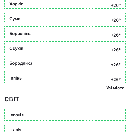
Харків
+26°
Суми
+26°
Бориспіль
+26°
Обухів
+26°
Бородянка
+26°
Ірпінь
+26°
Усі міста
СВІТ
Іспанія
Італія