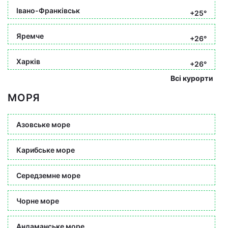
Івано-Франківськ
+25°
Яремче
+26°
Харків
+26°
Всі курорти
МОРЯ
Азовське море
Карибське море
Середземне море
Чорне море
Андаманське море