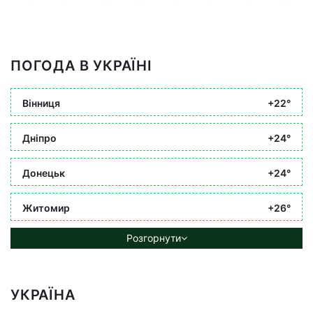
ПОГОДА В УКРАЇНІ
Вінниця
+22°
Дніпро
+24°
Донецьк
+24°
Житомир
+26°
Розгорнути
УКРАЇНА