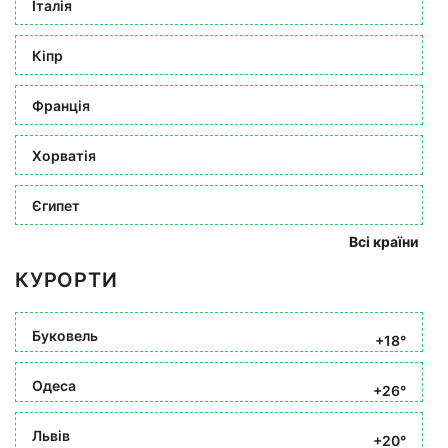
Італія
Кіпр
Франція
Хорватія
Єгипет
Всі країни
КУРОРТИ
Буковель
+18°
Одеса
+26°
Львів
+20°