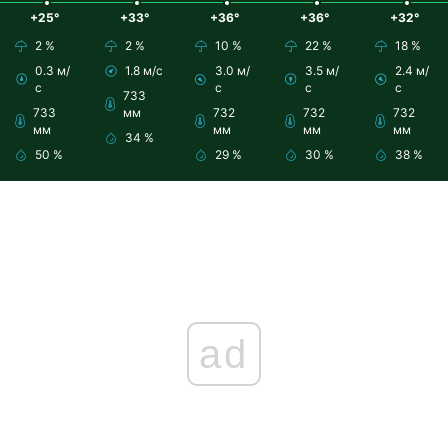
+25°
+33°
+36°
+36°
+32°
2 %
2 %
10 %
22 %
18 %
0.3 м/
1.8 м/с
3.0 м/
3.5 м/
2.4 м/
с
с
с
с
733
733
мм
732
732
732
мм
мм
мм
мм
34 %
50 %
29 %
30 %
38 %
ad