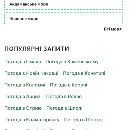
Андаманське море
Червоне море
Всі моря
ПОПУЛЯРНІ ЗАПИТИ
Погода в Ізмаїлі
Погода в Каменському
Погода в Новій Каховці
Погода в Конотопі
Погода в Коломиї
Погода в Коропі
Погода в Арцизі
Погода в Ровно
Погода в Стрию
Погода в Шполі
Погода в Краматорську
Погода в Шостці