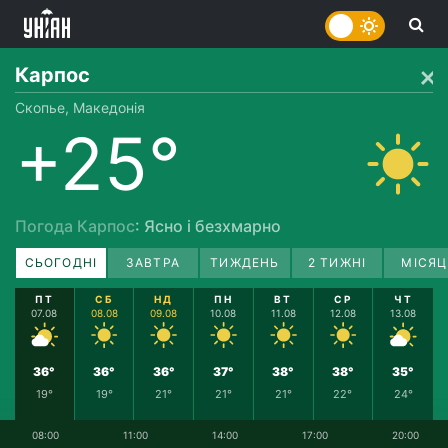
Карпос
Скопье, Македонія
+25°
Погода Карпос
: Ясно і безхмарно
СЬОГОДНІ
ЗАВТРА
ТИЖДЕНЬ
2 ТИЖНІ
МІСЯЦ
ПТ
СБ
НД
ПН
ВТ
СР
ЧТ
07.08
08.08
09.08
10.08
11.08
12.08
13.08
36°
36°
36°
37°
38°
38°
35°
19°
19°
21°
21°
21°
22°
24°
08:00
11:00
14:00
17:00
20:00