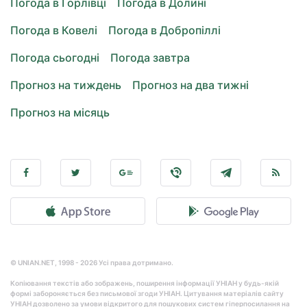
Погода в Горлівці
Погода в Долині
Погода в Ковелі
Погода в Добропіллі
Погода сьогодні
Погода завтра
Прогноз на тиждень
Прогноз на два тижні
Прогноз на місяць
© UNIAN.NET, 1998 - 2026 Усі права дотримано.
Копіювання текстів або зображень, поширення інформації УНІАН у будь-якій
формі забороняється без письмової згоди УНІАН. Цитування матеріалів сайту
УНІАН дозволено за умови відкритого для пошукових систем гіперпосилання на