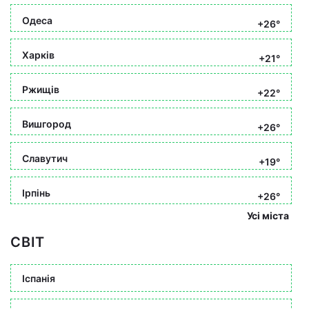
Одеса
+26°
Харків
+21°
Ржищів
+22°
Вишгород
+26°
Славутич
+19°
Ірпінь
+26°
Усі міста
СВІТ
Іспанія