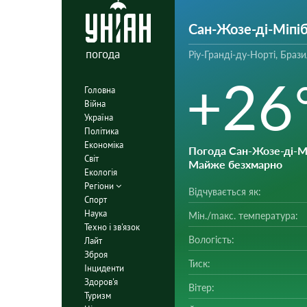
Сан-Жозе-ді-Міпі
погода
Ріу-Гранді-ду-Норті, Брази
+26
Головна
Війна
Україна
Політика
Економіка
Погода Сан-Жозе-ді-М
Світ
Майже безхмарно
Екологія
Регіони
Відчувається як:
Спорт
Наука
Мін./mакс. температура:
Техно і зв'язок
Вологість:
Лайт
Зброя
Тиск:
Інциденти
Здоров'я
Вітер:
Туризм