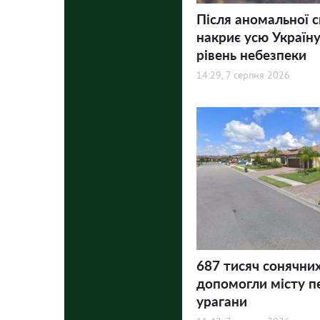
Після аномальної 
накриє усю Україну
рівень небезпеки
14:29, 7 серпня 2026
687 тисяч сонячни
допомогли місту п
урагани