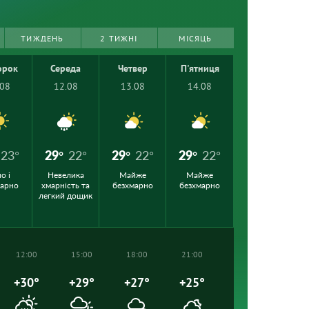
ТИЖДЕНЬ
2 ТИЖНІ
МІСЯЦЬ
орок
Середа
Четвер
П'ятниця
.08
12.08
13.08
14.08
23°
29°
22°
29°
22°
29°
22°
о і
Невелика
Майже
Майже
марно
хмарність та
безхмарно
безхмарно
легкий дощик
12:00
15:00
18:00
21:00
+30°
+29°
+27°
+25°