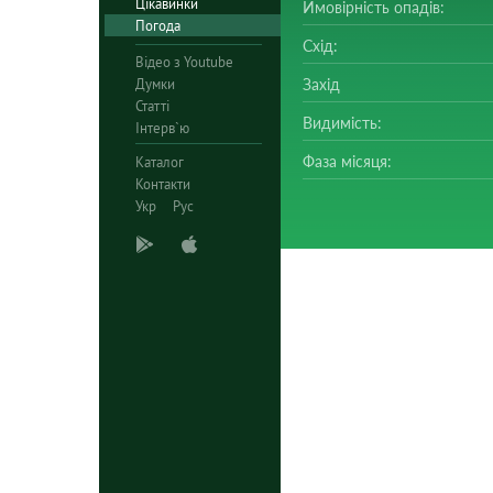
Цікавинки
Ймовірність опадів:
Погода
Схід:
Відео з Youtube
Думки
Захід
Статті
Видимість:
Інтерв`ю
Фаза місяця:
Каталог
Контакти
Укр
Рус