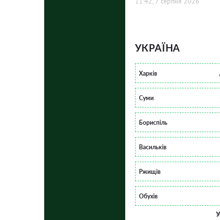
11:42, 7 серпня 2026
УКРАЇНА
Харків
Суми
Бориспіль
Васильків
Ржищів
Обухів
У