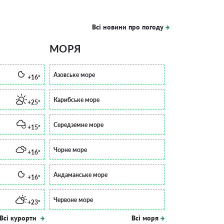
Всі новини про погоду
МОРЯ
Азовське море
+16°
Карибське море
+25°
Середземне море
+15°
Чорне море
+16°
Андаманське море
+16°
Червоне море
+23°
Всі курорти
Всі моря