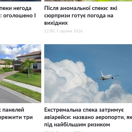
спеки негода
Після аномальної спеки: які
: оголошено І
сюрпризи готує погода на
вихідних
12:00, 7 серпня 2026
х панелей
Екстремальна спека затримує
ережити три
авіарейси: названо аеропорти, як
під найбільшим ризиком