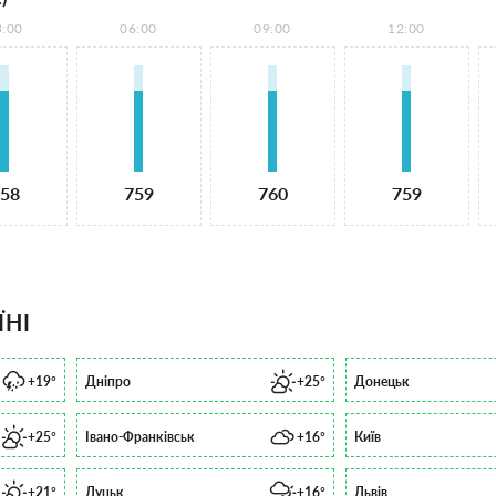
3:00
06:00
09:00
12:00
58
759
760
759
ЇНІ
+19°
Дніпро
+25°
Донецьк
+25°
Івано-Франківськ
+16°
Київ
+21°
Луцьк
+16°
Львів