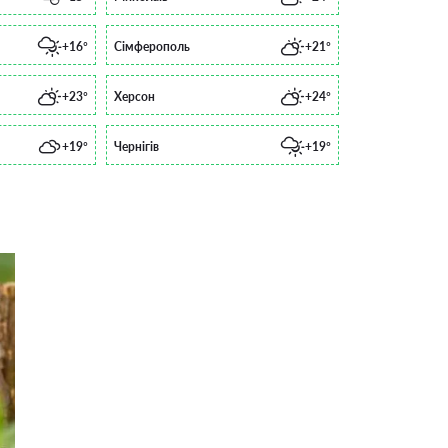
+16°
Сімферополь
+21°
+23°
Херсон
+24°
+19°
Чернігів
+19°