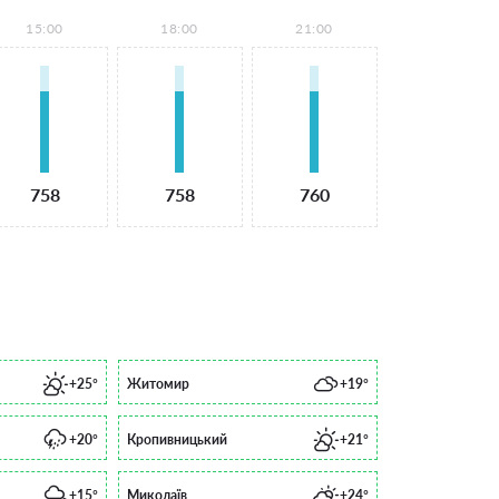
15:00
18:00
21:00
758
758
760
+25°
Житомир
+19°
+20°
Кропивницький
+21°
+15°
Миколаїв
+24°