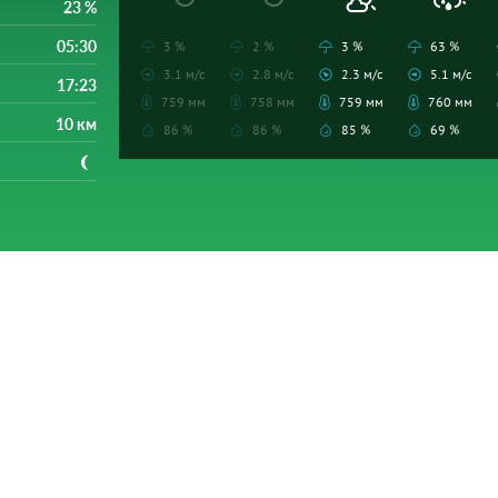
23 %
05:30
3 %
2 %
3 %
63 %
3.1 м/с
2.8 м/с
2.3 м/с
5.1 м/с
17:23
759 мм
758 мм
759 мм
760 мм
10 км
86 %
86 %
85 %
69 %