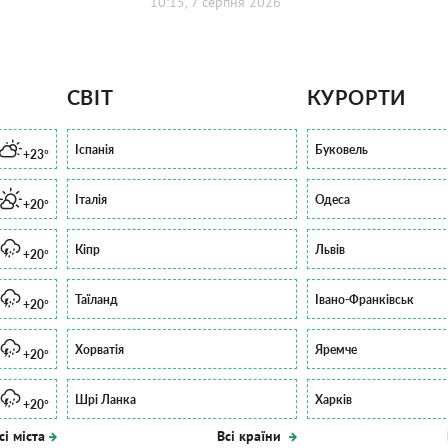
10:15, 7 серпня 2026
СВІТ
КУРОРТИ
Іспанія
Буковель
+23°
Італія
Одеса
+20°
Кіпр
Львів
+20°
Таїланд
Івано-Франківськ
+20°
Хорватія
Яремче
+20°
Шрі Ланка
Харків
+20°
сі міста
Всі країни