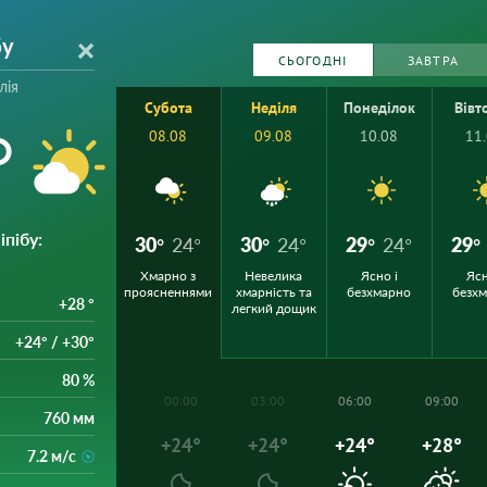
бу
СЬОГОДНІ
ЗАВТРА
лія
Субота
Неділя
Понеділок
Вівт
°
08.08
09.08
10.08
11
іпібу
:
30°
24°
30°
24°
29°
24°
29°
Хмарно з
Невелика
Ясно і
Ясн
проясненнями
хмарність та
безхмарно
безх
+28 °
легкий дощик
+24° / +30°
80 %
00:00
03:00
06:00
09:00
760 мм
+24°
+24°
+24°
+28°
7.2 м/с