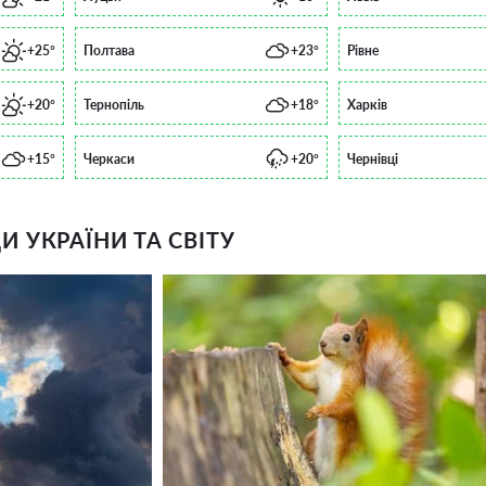
+25°
Полтава
+23°
Рівне
+20°
Тернопіль
+18°
Харків
+15°
Черкаси
+20°
Чернівці
 УКРАЇНИ ТА СВІТУ