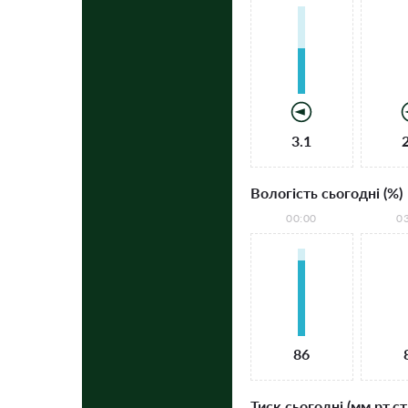
3.1
Вологість сьогодні (%)
00:00
0
86
Тиск сьогодні (мм рт.ст.