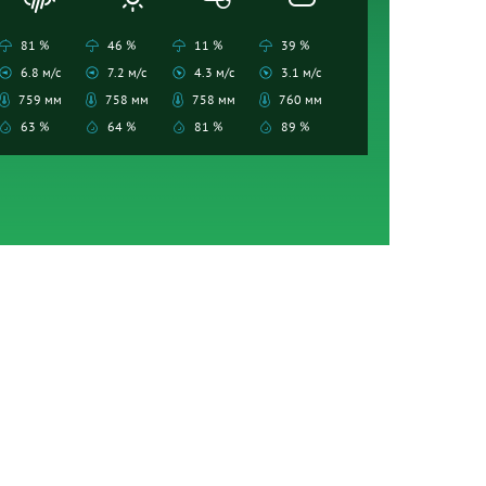
81 %
46 %
11 %
39 %
6.8 м/с
7.2 м/с
4.3 м/с
3.1 м/с
759 мм
758 мм
758 мм
760 мм
63 %
64 %
81 %
89 %