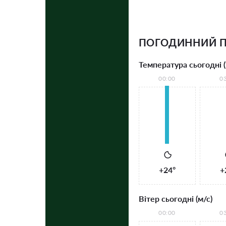
ПОГОДИННИЙ П
Температура сьогодні (
00:00
0
+24°
+
Вітер сьогодні (м/с)
00:00
0