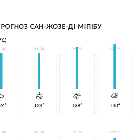
РОГНОЗ САН-ЖОЗЕ-ДІ-МІПІБУ
°С)
3:00
06:00
09:00
12:00
24°
+24°
+28°
+30°
3:00
06:00
09:00
12:00