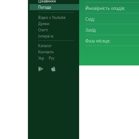
Цікавинки
Погода
Ймовірність опадів:
Відео з Youtube
Схід:
Думки
Статті
Захід
Інтерв`ю
Фаза місяця:
Каталог
Контакти
Укр
Рус