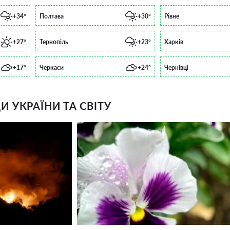
+34°
Полтава
+30°
Рівне
+27°
Тернопіль
+23°
Харків
+17°
Черкаси
+24°
Чернівці
 УКРАЇНИ ТА СВІТУ