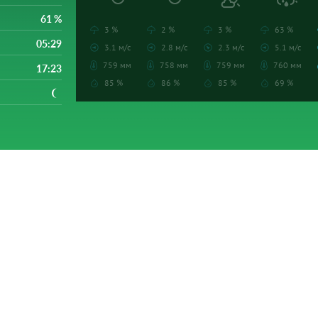
61 %
3 %
2 %
3 %
63 %
05:29
3.1 м/с
2.8 м/с
2.3 м/с
5.1 м/с
759 мм
758 мм
759 мм
760 мм
17:23
85 %
86 %
85 %
69 %