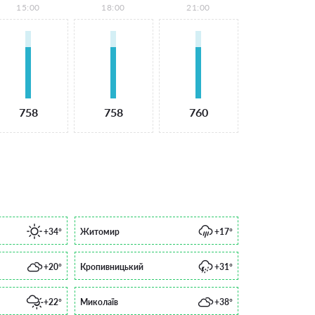
15:00
18:00
21:00
758
758
760
+34°
Житомир
+17°
+20°
Кропивницький
+31°
+22°
Миколаїв
+38°