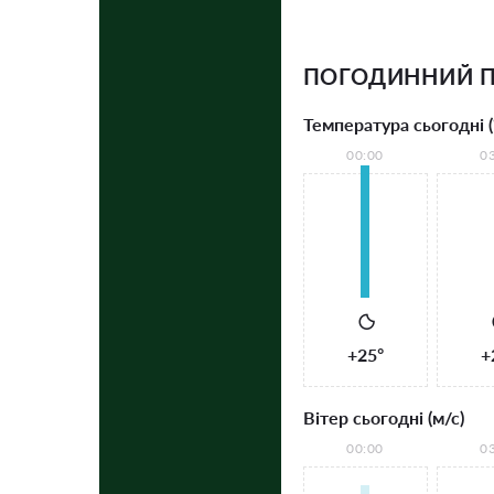
ПОГОДИННИЙ П
Температура сьогодні (
00:00
0
+25°
+
Вітер сьогодні (м/с)
00:00
0