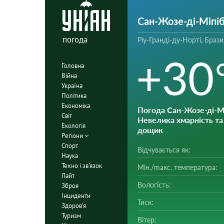
Сан-Жозе-ді-Міпі
погода
Ріу-Гранді-ду-Норті, Брази
+30
Головна
Війна
Україна
Політика
Економіка
Погода Сан-Жозе-ді-М
Світ
Невелика хмарність та
Екологія
дощик
Регіони
Спорт
Відчувається як:
Наука
Техно і зв'язок
Мін./mакс. температура:
Лайт
Вологість:
Зброя
Інциденти
Тиск:
Здоров'я
Туризм
Вітер: