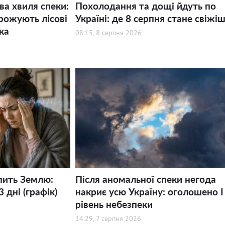
ва хвиля спеки:
Похолодання та дощі йдуть по
рожують лісові
Україні: де 8 серпня стане свіжі
ка
08:15, 8 серпня 2026
пить Землю:
Після аномальної спеки негода
 дні (графік)
накриє усю Україну: оголошено І
рівень небезпеки
14:29, 7 серпня 2026