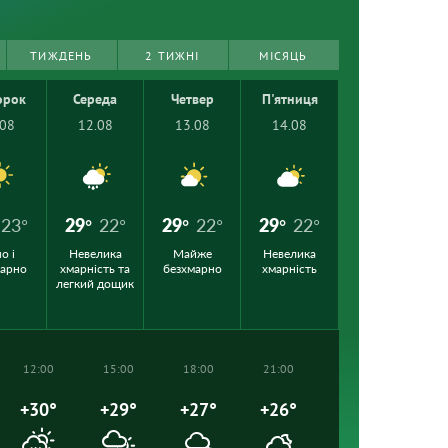
ТИЖДЕНЬ
2 ТИЖНІ
МІСЯЦЬ
орок
Середа
Четвер
П'ятниця
.08
12.08
13.08
14.08
23°
29°
22°
29°
22°
29°
22°
о і
Невелика
Майже
Невелика
марно
хмарність та
безхмарно
хмарність
легкий дощик
12:00
15:00
18:00
21:00
+30°
+29°
+27°
+26°