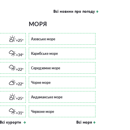
Всі новини про погоду
МОРЯ
Азовське море
+25°
Карибське море
+34°
Середземне море
+22°
Чорне море
+22°
Андаманське море
+25°
Червоне море
+31°
Всі курорти
Всі моря