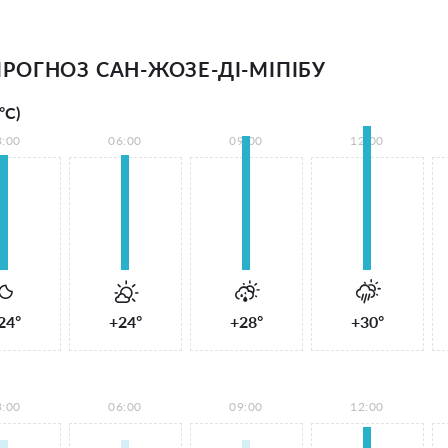
РОГНОЗ САН-ЖОЗЕ-ДІ-МІПІБУ
°С)
3:00
06:00
09:00
12:00
24°
+24°
+28°
+30°
3:00
06:00
09:00
12:00