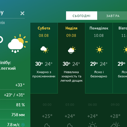
бу
СЬОГОДНІ
ЗАВТРА
лія
Субота
Неділя
Понеділок
Вівт
°
08.08
09.08
10.08
11
іпібу
:
30°
24°
30°
24°
29°
24°
29°
 легкий
Хмарно з
Невелика
Ясно і
Ясн
проясненнями
хмарність та
безхмарно
безх
легкий дощик
+33 °
+23° / +31°
81 %
00:00
03:00
06:00
09:00
758 мм
+25°
+24°
+24°
+28°
7.8 м/с