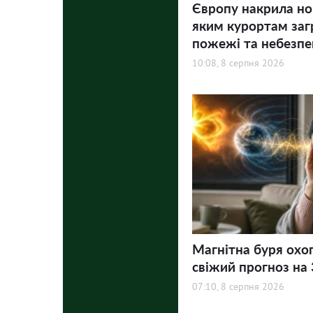
Європу накрила но
яким курортам заг
пожежі та небезпе
10:08, 8 серпня 2026
Магнітна буря охо
свіжий прогноз на 3
07:10, 8 серпня 2026