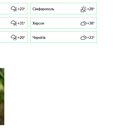
+23°
Сімферополь
+28°
+31°
Херсон
+38°
+20°
Чернігів
+23°