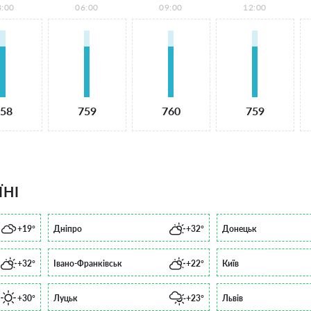
3:00
06:00
09:00
12:00
58
759
760
759
ЇНІ
+19°
Дніпро
+32°
Донецьк
+32°
Івано-Франківськ
+22°
Київ
+30°
Луцьк
+23°
Львів