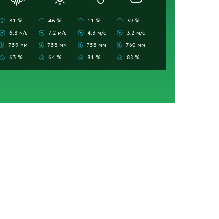
81 %
46 %
11 %
39 %
6.8 м/с
7.2 м/с
4.3 м/с
3.2 м/с
759 мм
758 мм
758 мм
760 мм
63 %
64 %
81 %
88 %