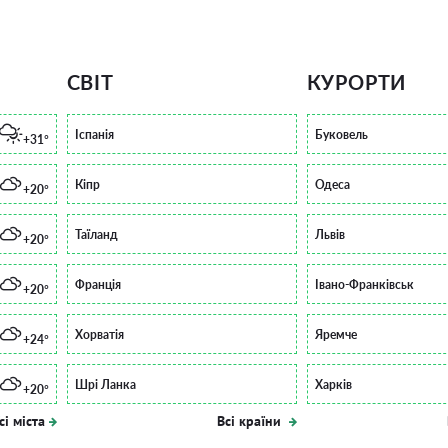
СВІТ
КУРОРТИ
Іспанія
Буковель
+31°
Кіпр
Одеса
+20°
Таїланд
Львів
+20°
Франція
Івано-Франківськ
+20°
Хорватія
Яремче
+24°
Шрі Ланка
Харків
+20°
сі міста
Всі країни