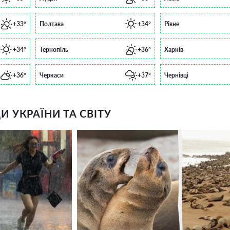
+33°
Полтава
+34°
Рівне
+34°
Тернопіль
+36°
Харків
+36°
Черкаси
+37°
Чернівці
 УКРАЇНИ ТА СВІТУ