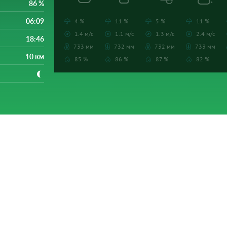
86 %
06:09
4 %
11 %
5 %
11 %
1.4 м/с
1.1 м/с
1.3 м/с
2.4 м/с
18:46
733 мм
732 мм
732 мм
733 мм
10 км
85 %
86 %
87 %
82 %