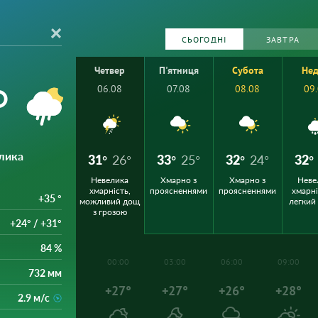
СЬОГОДНІ
ЗАВТРА
Четвер
П'ятниця
Субота
Нед
°
06.08
07.08
08.08
09
лика
31°
26°
33°
25°
32°
24°
32°
Невелика
Хмарно з
Хмарно з
Неве
хмарність,
проясненнями
проясненнями
хмарні
+35 °
можливий дощ
легкий
з грозою
+24° / +31°
84 %
00:00
03:00
06:00
09:00
732 мм
+27°
+27°
+26°
+28°
2.9 м/с