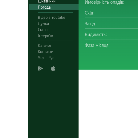
Цікавинки
Ймовірність опадів:
Погода
Схід:
Відео з Youtube
Думки
Захід
Статті
Видимість:
Інтерв`ю
Фаза місяця:
Каталог
Контакти
Укр
Рус