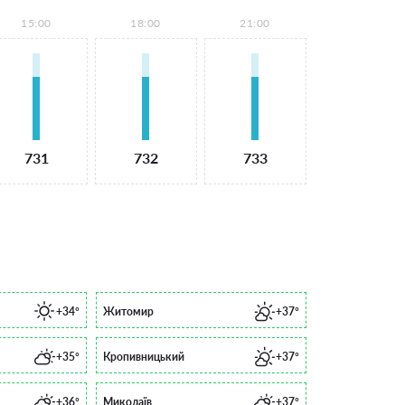
15:00
18:00
21:00
731
732
733
+34°
Житомир
+37°
+35°
Кропивницький
+37°
+36°
Миколаїв
+37°