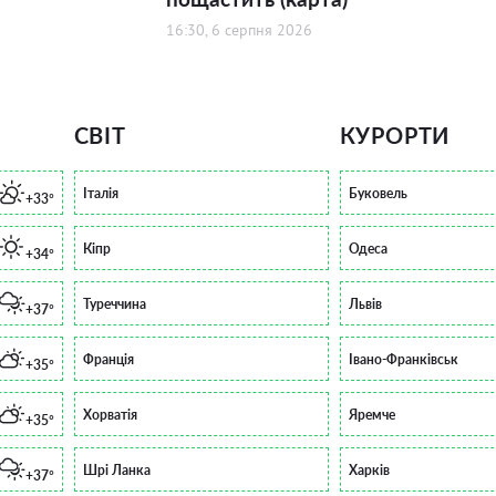
16:30, 6 серпня 2026
СВІТ
КУРОРТИ
Італія
Буковель
+33°
Кіпр
Одеса
+34°
Туреччина
Львів
+37°
Франція
Івано-Франківськ
+35°
Хорватія
Яремче
+35°
Шрі Ланка
Харків
+37°