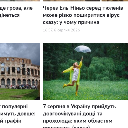
де гроза, але
Через Ель-Ніньо серед тюленів
дінеться
може різко поширитися вірус
сказу: у чому причина
16:57, 6 серпня 2026
у популярні
7 серпня в Україну прийдуть
тимуть довше:
довгоочікувані дощі та
й графік
прохолода: яким областям
пощастить (карта)