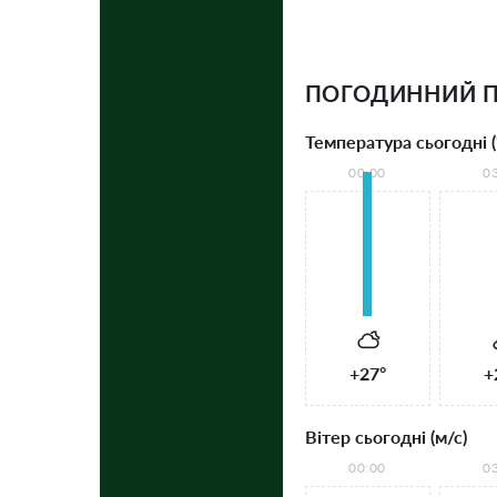
ПОГОДИННИЙ П
Температура сьогодні (
00:00
0
+27°
+
Вітер сьогодні (м/с)
00:00
0