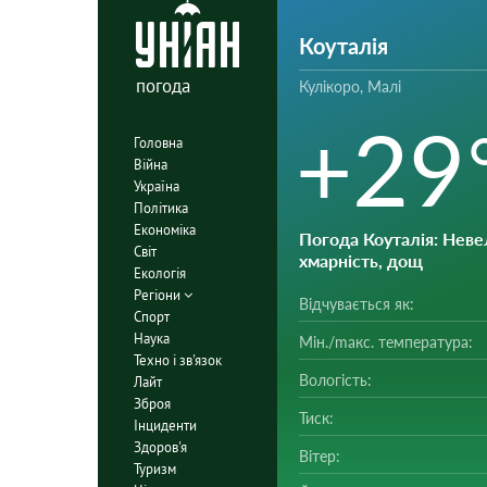
Коуталія
погода
Кулікоро, Малі
+29
Головна
Війна
Україна
Політика
Економіка
Погода Коуталія
: Неве
Світ
хмарність, дощ
Екологія
Регіони
Відчувається як:
Спорт
Наука
Мін./mакс. температура:
Техно і зв'язок
Вологість:
Лайт
Зброя
Тиск:
Інциденти
Здоров'я
Вітер:
Туризм