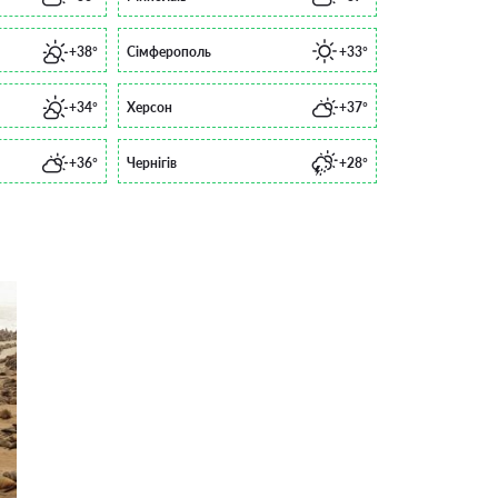
+38°
Сімферополь
+33°
+34°
Херсон
+37°
+36°
Чернігів
+28°