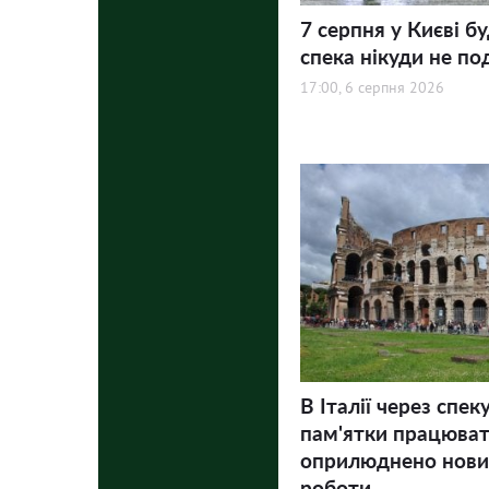
7 серпня у Києві бу
спека нікуди не по
17:00, 6 серпня 2026
В Італії через спек
пам'ятки працюва
оприлюднено нови
роботи