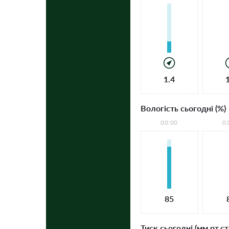
1.4
Вологість сьогодні (%)
00:00
0
85
Тиск сьогодні (мм рт.ст.