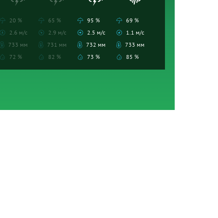
20 %
65 %
95 %
69 %
2.6 м/с
2.9 м/с
2.5 м/с
1.1 м/с
733 мм
731 мм
732 мм
733 мм
72 %
82 %
73 %
85 %