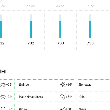
3:00
06:00
09:00
12:00
32
732
733
733
ЇНІ
+36°
Дніпро
+34°
Донецьк
+34°
Івано-Франківськ
+31°
Київ
+35°
Луцьк
+38°
Львів