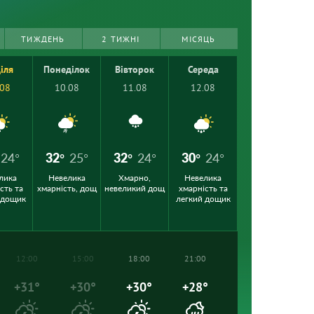
ТИЖДЕНЬ
2 ТИЖНІ
МІСЯЦЬ
іля
Понеділок
Вівторок
Середа
.08
10.08
11.08
12.08
24°
32°
25°
32°
24°
30°
24°
лика
Невелика
Хмарно,
Невелика
сть та
хмарність, дощ
невеликий дощ
хмарність та
 дощик
легкий дощик
12:00
15:00
18:00
21:00
+31°
+30°
+30°
+28°