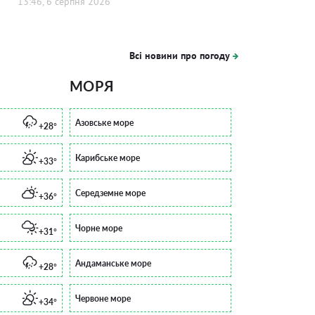
13:46, 6 серпня 2026
Всі новини про погоду
МОРЯ
Азовське море
+28°
Карибське море
+33°
Середземне море
+36°
Чорне море
+31°
Андаманське море
+28°
Червоне море
+34°