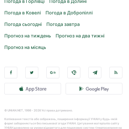
Погода в Горлівці
Погода в Долині
Погода в Ковелі
Погода в Добропіллі
Погода сьогодні
Погода завтра
Прогноз на тиждень
Прогноз на два тижні
Прогноз на місяць
© UNIAN.NET, 1998 - 2026 Усі права дотримано.
Копіювання текстів або зображень, поширення інформації УНІАН у будь-якій
формі забороняється без письмової згоди УНІАН. Цитування матеріалів сайту
УНІАН дозволено за умови відкритого для пошукових систем гіперпосилання на