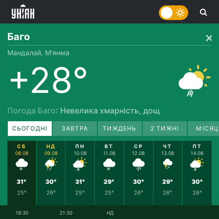
Баго
Мандалай, М'янма
+28°
Погода Баго
: Невелика хмарність, дощ
СЬОГОДНІ
ЗАВТРА
ТИЖДЕНЬ
2 ТИЖНІ
МІСЯЦ
СБ
НД
ПН
ВТ
СР
ЧТ
ПТ
08.08
09.08
10.08
11.08
12.08
13.08
14.08
31°
30°
31°
29°
30°
29°
30°
25°
26°
25°
25°
26°
26°
26°
18:30
21:30
НД