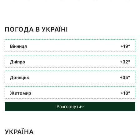
ПОГОДА В УКРАЇНІ
Вінниця
+19°
Дніпро
+32°
Донецьк
+35°
Житомир
+18°
Розгорнути
УКРАЇНА