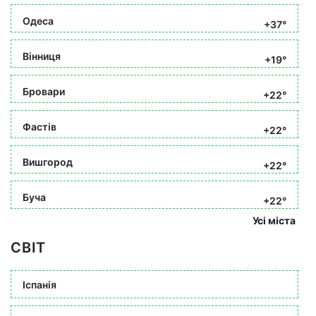
Одеса
+37°
Вінниця
+19°
Бровари
+22°
Фастів
+22°
Вишгород
+22°
Буча
+22°
Усі міста
СВІТ
Іспанія