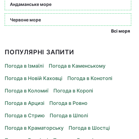
Андаманське море
Червоне море
Всі моря
ПОПУЛЯРНІ ЗАПИТИ
Погода в Ізмаїлі
Погода в Каменському
Погода в Новій Каховці
Погода в Конотопі
Погода в Коломиї
Погода в Коропі
Погода в Арцизі
Погода в Ровно
Погода в Стрию
Погода в Шполі
Погода в Краматорську
Погода в Шостці