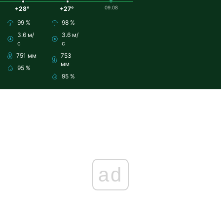
09.08
+28°
+27°
99 %
98 %
3.6 м/
3.6 м/
с
с
751 мм
753
мм
95 %
95 %
ad