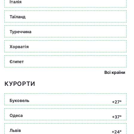
Італія
Таїланд
Туреччина
Хорватія
Єгипет
Всі країни
КУРОРТИ
Буковель
+27°
Одеса
+37°
Львів
+24°