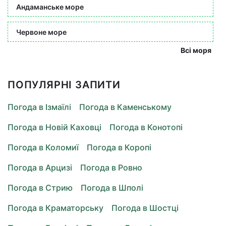
Андаманське море
Червоне море
Всі моря
ПОПУЛЯРНІ ЗАПИТИ
Погода в Ізмаїлі
Погода в Каменському
Погода в Новій Каховці
Погода в Конотопі
Погода в Коломиї
Погода в Коропі
Погода в Арцизі
Погода в Ровно
Погода в Стрию
Погода в Шполі
Погода в Краматорську
Погода в Шостці