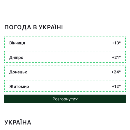
ПОГОДА В УКРАЇНІ
Вінниця
+13°
Дніпро
+21°
Донецьк
+24°
Житомир
+12°
Розгорнути
УКРАЇНА