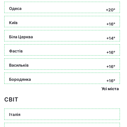
Одеса
+20°
Київ
+16°
Біла Церква
+14°
Фастів
+16°
Васильків
+16°
Бородянка
+16°
Усі міста
СВІТ
Італія