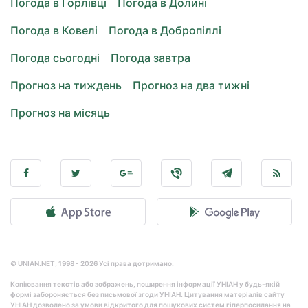
Погода в Горлівці
Погода в Долині
Погода в Ковелі
Погода в Добропіллі
Погода сьогодні
Погода завтра
Прогноз на тиждень
Прогноз на два тижні
Прогноз на місяць
© UNIAN.NET, 1998 - 2026 Усі права дотримано.
Копіювання текстів або зображень, поширення інформації УНІАН у будь-якій
формі забороняється без письмової згоди УНІАН. Цитування матеріалів сайту
УНІАН дозволено за умови відкритого для пошукових систем гіперпосилання на