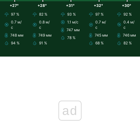
+27°
+28°
+31°
+32°
+30°
97 %
82 %
93 %
97 %
92 %
0.7 м/
0.8 м/
1.1 м/с
0.7 м/
0.4 м/
с
с
с
с
747 мм
748 мм
749 мм
745 мм
746 мм
78 %
94 %
91 %
68 %
82 %
ad