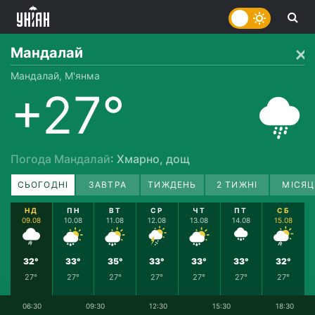
Мандалай
Мандалай, М'янма
+27°
Погода Мандалай
: Хмарно, дощ
СЬОГОДНІ
ЗАВТРА
ТИЖДЕНЬ
2 ТИЖНІ
МІСЯЦ
НД
ПН
ВТ
СР
ЧТ
ПТ
СБ
09.08
10.08
11.08
12.08
13.08
14.08
15.08
32°
33°
35°
33°
33°
33°
32°
27°
27°
27°
27°
27°
27°
27°
06:30
09:30
12:30
15:30
18:30