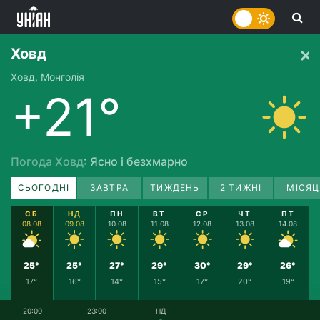
Ховд
Ховд, Монголія
+21°
Погода Ховд
: Ясно і безхмарно
СЬОГОДНІ
ЗАВТРА
ТИЖДЕНЬ
2 ТИЖНІ
МІСЯЦ
СБ
НД
ПН
ВТ
СР
ЧТ
ПТ
08.08
09.08
10.08
11.08
12.08
13.08
14.08
25°
25°
27°
29°
30°
29°
26°
17°
16°
14°
15°
17°
20°
19°
20:00
23:00
НД