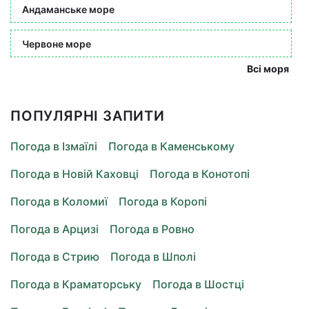
Андаманське море
Червоне море
Всі моря
ПОПУЛЯРНІ ЗАПИТИ
Погода в Ізмаїлі
Погода в Каменському
Погода в Новій Каховці
Погода в Конотопі
Погода в Коломиї
Погода в Коропі
Погода в Арцизі
Погода в Ровно
Погода в Стрию
Погода в Шполі
Погода в Краматорську
Погода в Шостці