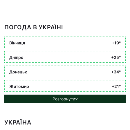
ПОГОДА В УКРАЇНІ
Вінниця
+19°
Дніпро
+25°
Донецьк
+34°
Житомир
+21°
Розгорнути
УКРАЇНА