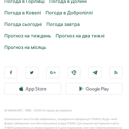
Погода в Горлівці
Погода в Долині
Погода в Ковелі
Погода в Добропіллі
Погода сьогодні
Погода завтра
Прогноз на тиждень
Прогноз на два тижні
Прогноз на місяць
© UNIAN.NET, 1998 - 2026 Усі права дотримано.
Копіювання текстів або зображень, поширення інформації УНІАН у будь-якій
формі забороняється без письмової згоди УНІАН. Цитування матеріалів сайту
УНІАН дозволено за умови відкритого для пошукових систем гіперпосилання на