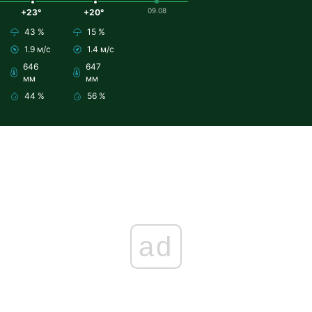
09.08
+23°
+20°
43 %
15 %
1.9 м/с
1.4 м/с
646
647
мм
мм
44 %
56 %
ad