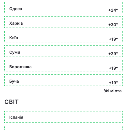
Одеса
+24°
Харків
+30°
Київ
+19°
Суми
+29°
Бородянка
+19°
Буча
+19°
Усі міста
СВІТ
Іспанія