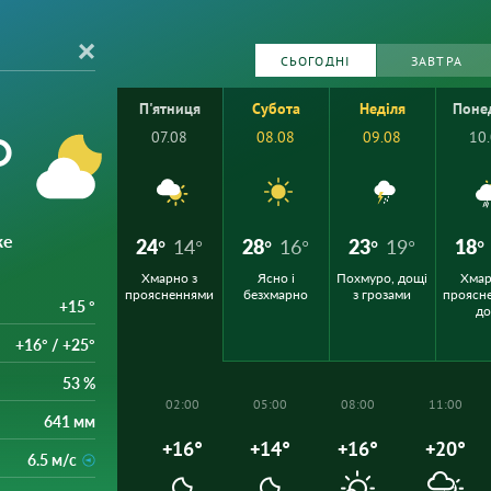
СЬОГОДНІ
ЗАВТРА
П'ятниця
Субота
Неділя
Поне
°
07.08
08.08
09.08
10
же
24°
14°
28°
16°
23°
19°
18°
Хмарно з
Ясно і
Похмуро, дощі
Хмар
проясненнями
безхмарно
з грозами
проясн
+15 °
д
+16° / +25°
53 %
02:00
05:00
08:00
11:00
641 мм
+16°
+14°
+16°
+20°
6.5 м/с