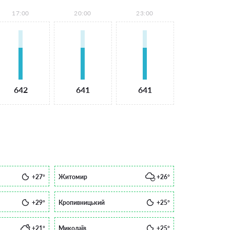
17:00
20:00
23:00
642
641
641
+27°
Житомир
+26°
+29°
Кропивницький
+25°
+21°
Миколаїв
+25°