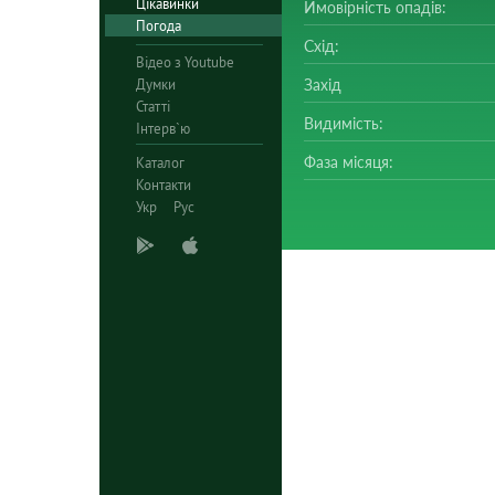
Цікавинки
Ймовірність опадів:
Погода
Схід:
Відео з Youtube
Думки
Захід
Статті
Видимість:
Інтерв`ю
Фаза місяця:
Каталог
Контакти
Укр
Рус