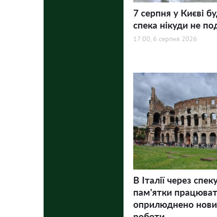
7 серпня у Києві бу
спека нікуди не по
17:00, 6 серпня 2026
В Італії через спек
пам'ятки працюва
оприлюднено нови
роботи