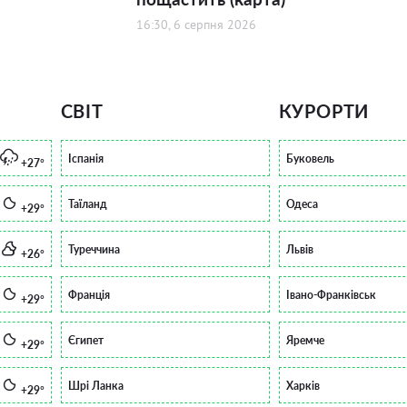
16:30, 6 серпня 2026
СВІТ
КУРОРТИ
Іспанія
Буковель
+27°
Таїланд
Одеса
+29°
Туреччина
Львів
+26°
Франція
Івано-Франківськ
+29°
Єгипет
Яремче
+29°
Шрі Ланка
Харків
+29°