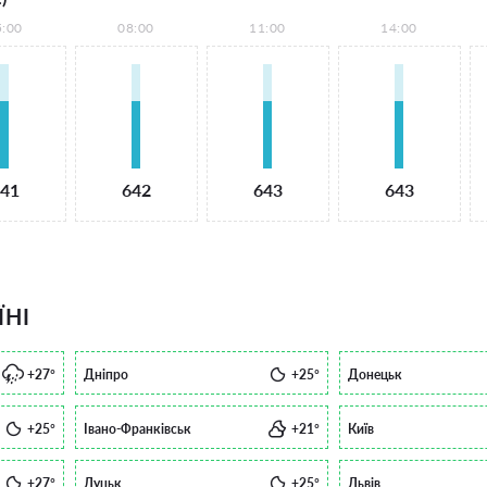
5:00
08:00
11:00
14:00
41
642
643
643
ЇНІ
+27°
Дніпро
+25°
Донецьк
+25°
Івано-Франківськ
+21°
Київ
+27°
Луцьк
+25°
Львів