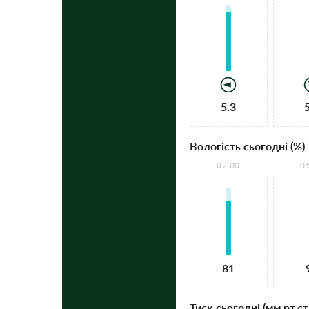
5.3
Вологість сьогодні (%)
02:00
0
81
Тиск сьогодні (мм рт.ст.