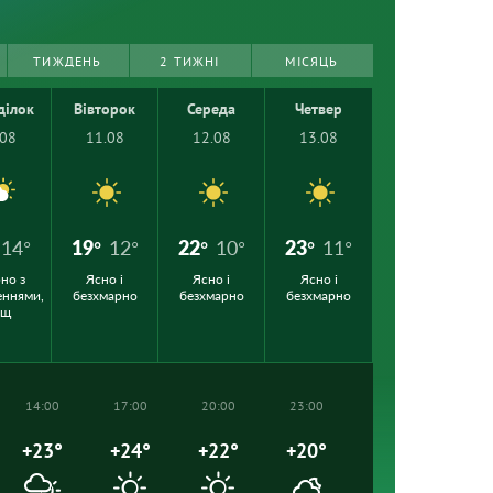
ТИЖДЕНЬ
2 ТИЖНІ
МІСЯЦЬ
ділок
Вівторок
Середа
Четвер
.08
11.08
12.08
13.08
14°
19°
12°
22°
10°
23°
11°
но з
Ясно і
Ясно і
Ясно і
еннями,
безхмарно
безхмарно
безхмарно
ощ
14:00
17:00
20:00
23:00
+23°
+24°
+22°
+20°