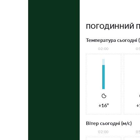
ПОГОДИННИЙ 
Температура сьогодні (
02:00
0
+16°
+
Вітер сьогодні (м/с)
02:00
0