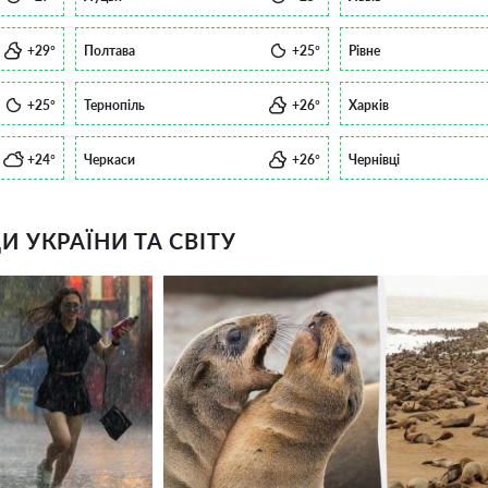
+29°
Полтава
+25°
Рівне
+25°
Тернопіль
+26°
Харків
+24°
Черкаси
+26°
Чернівці
 УКРАЇНИ ТА СВІТУ