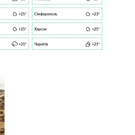
+25°
Сімферополь
+23°
+25°
Херсон
+25°
+21°
Чернігів
+21°