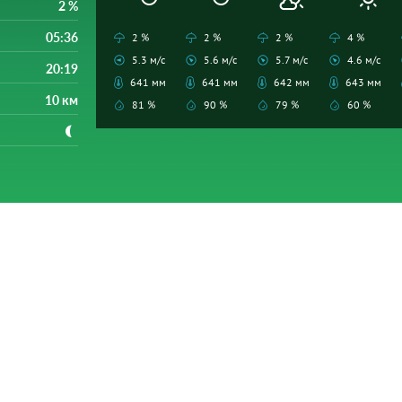
2 %
05:36
2 %
2 %
2 %
4 %
5.3 м/с
5.6 м/с
5.7 м/с
4.6 м/с
20:19
641 мм
641 мм
642 мм
643 мм
10 км
81 %
90 %
79 %
60 %