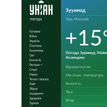
Зуунмод
погода
Туве, Монголія
+15
Головна
Війна
Україна
Політика
Економіка
Погода Зуунмод
: Май
Світ
безхмарно
Екологія
Регіони
Відчувається як:
Спорт
Наука
Мін./mакс. температура:
Техно і зв'язок
Вологість:
Лайт
Зброя
Тиск:
Інциденти
Здоров'я
Вітер:
Туризм