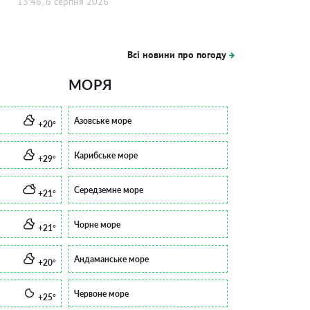
13:46, 6 серпня 2026
Всі новини про погоду
МОРЯ
Азовське море
+20°
Карибське море
+29°
Середземне море
+21°
Чорне море
+21°
Андаманське море
+20°
Червоне море
+25°