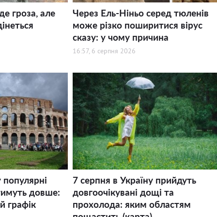
де гроза, але
Через Ель-Ніньо серед тюленів
дінеться
може різко поширитися вірус
сказу: у чому причина
16:57, 6 серпня 2026
у популярні
7 серпня в Україну прийдуть
тимуть довше:
довгоочікувані дощі та
й графік
прохолода: яким областям
пощастить (карта)