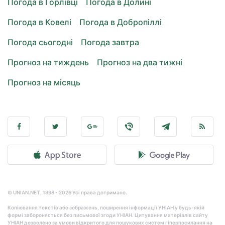
Погода в Горлівці
Погода в Долині
Погода в Ковелі
Погода в Добропіллі
Погода сьогодні
Погода завтра
Прогноз на тиждень
Прогноз на два тижні
Прогноз на місяць
© UNIAN.NET, 1998 - 2026 Усі права дотримано.
Копіювання текстів або зображень, поширення інформації УНІАН у будь-якій
формі забороняється без письмової згоди УНІАН. Цитування матеріалів сайту
УНІАН дозволено за умови відкритого для пошукових систем гіперпосилання на