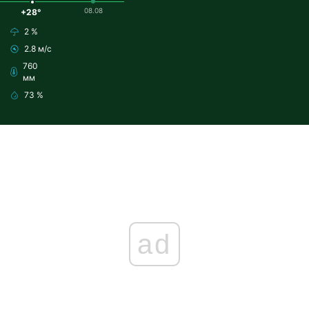
08.08
+28°
2 %
2.8 м/с
760
мм
73 %
ad