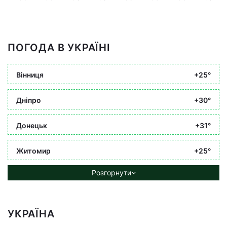
ПОГОДА В УКРАЇНІ
Вінниця
+25°
Дніпро
+30°
Донецьк
+31°
Житомир
+25°
Розгорнути
УКРАЇНА