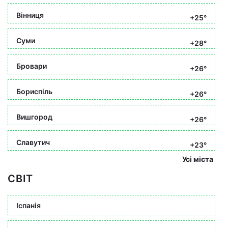
Вінниця
+25°
Суми
+28°
Бровари
+26°
Бориспіль
+26°
Вишгород
+26°
Славутич
+23°
Усі міста
СВІТ
Іспанія