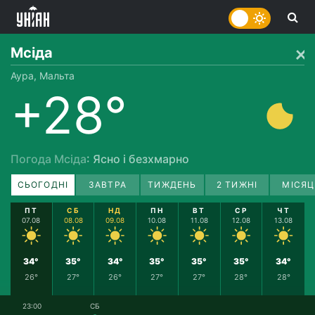
Мсіда
Аура, Мальта
+28°
Погода Мсіда
: Ясно і безхмарно
СЬОГОДНІ
ЗАВТРА
ТИЖДЕНЬ
2 ТИЖНІ
МІСЯЦ
ПТ
СБ
НД
ПН
ВТ
СР
ЧТ
07.08
08.08
09.08
10.08
11.08
12.08
13.08
34°
35°
34°
35°
35°
35°
34°
26°
27°
26°
27°
27°
28°
28°
23:00
СБ