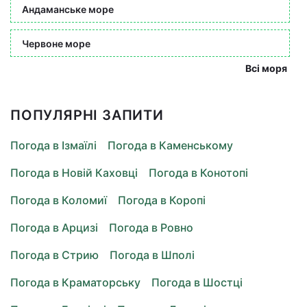
Андаманське море
Червоне море
Всі моря
ПОПУЛЯРНІ ЗАПИТИ
Погода в Ізмаїлі
Погода в Каменському
Погода в Новій Каховці
Погода в Конотопі
Погода в Коломиї
Погода в Коропі
Погода в Арцизі
Погода в Ровно
Погода в Стрию
Погода в Шполі
Погода в Краматорську
Погода в Шостці