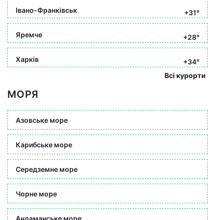
Івано-Франківськ
+31°
Яремче
+28°
Харків
+34°
Всі курорти
МОРЯ
Азовське море
Карибське море
Середземне море
Чорне море
Андаманське море