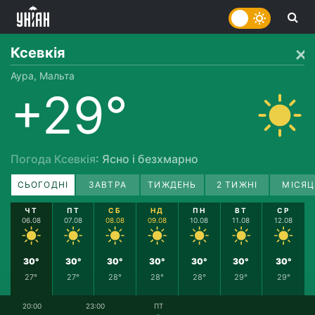
Ксевкія
Аура, Мальта
+29°
Погода Ксевкія
: Ясно і безхмарно
СЬОГОДНІ
ЗАВТРА
ТИЖДЕНЬ
2 ТИЖНІ
МІСЯЦ
ЧТ
ПТ
СБ
НД
ПН
ВТ
СР
06.08
07.08
08.08
09.08
10.08
11.08
12.08
30°
30°
30°
30°
30°
30°
30°
27°
27°
28°
28°
28°
29°
29°
20:00
23:00
ПТ