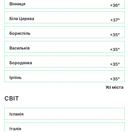
Вінниця
+36°
Біла Церква
+37°
Бориспіль
+35°
Васильків
+35°
Бородянка
+35°
Ірпінь
+35°
Усі міста
СВІТ
Іспанія
Італія