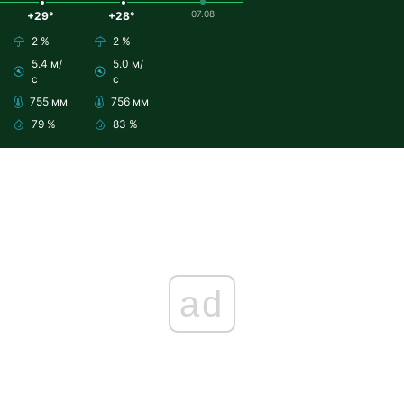
07.08
+29°
+28°
2 %
2 %
5.4 м/
5.0 м/
с
с
755 мм
756 мм
79 %
83 %
ad