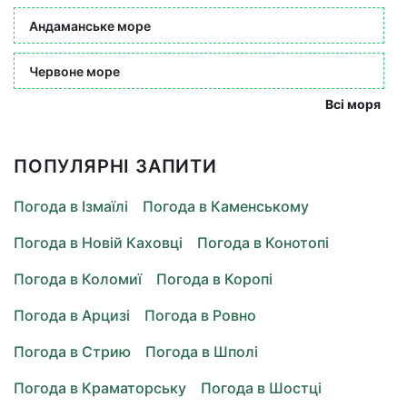
Андаманське море
Червоне море
Всі моря
ПОПУЛЯРНІ ЗАПИТИ
Погода в Ізмаїлі
Погода в Каменському
Погода в Новій Каховці
Погода в Конотопі
Погода в Коломиї
Погода в Коропі
Погода в Арцизі
Погода в Ровно
Погода в Стрию
Погода в Шполі
Погода в Краматорську
Погода в Шостці