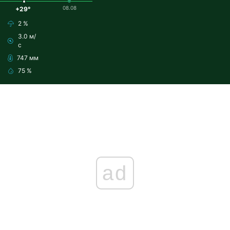
08.08
+29°
2 %
3.0 м/
с
747 мм
75 %
ad