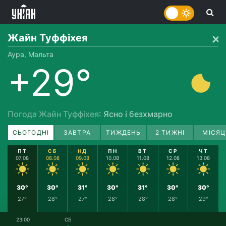
Жайн Туффіхея
Аура, Мальта
+29°
Погода Жайн Туффіхея
: Ясно і безхмарно
СЬОГОДНІ
ЗАВТРА
ТИЖДЕНЬ
2 ТИЖНІ
МІСЯЦ
ПТ
СБ
НД
ПН
ВТ
СР
ЧТ
07.08
08.08
09.08
10.08
11.08
12.08
13.08
30°
30°
31°
30°
31°
30°
30°
27°
28°
27°
28°
28°
28°
29°
23:00
СБ