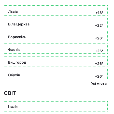
Львів
+18°
Біла Церква
+22°
Бориспіль
+26°
Фастів
+26°
Вишгород
+26°
Обухів
+26°
Усі міста
СВІТ
Італія