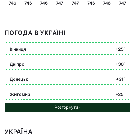
746
746
746
747
747
746
746
747
ПОГОДА В УКРАЇНІ
Вінниця
+25°
Дніпро
+30°
Донецьк
+31°
Житомир
+25°
Розгорнути
УКРАЇНА