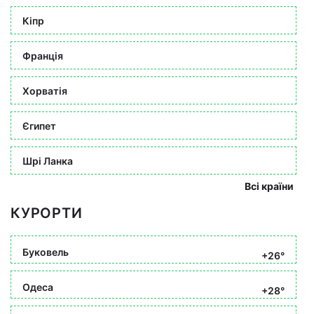
Кіпр
Франція
Хорватія
Єгипет
Шрі Ланка
Всі країни
КУРОРТИ
Буковель
+26°
Одеса
+28°