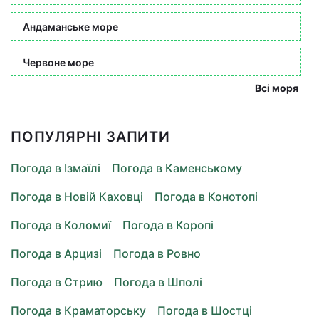
Андаманське море
Червоне море
Всі моря
ПОПУЛЯРНІ ЗАПИТИ
Погода в Ізмаїлі
Погода в Каменському
Погода в Новій Каховці
Погода в Конотопі
Погода в Коломиї
Погода в Коропі
Погода в Арцизі
Погода в Ровно
Погода в Стрию
Погода в Шполі
Погода в Краматорську
Погода в Шостці