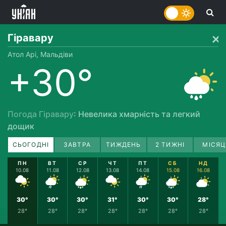
Гіравару
Атол Арі, Мальдіви
+30°
Погода Гіравару
: Невелика хмарність та легкий
дощик
СЬОГОДНІ
ЗАВТРА
ТИЖДЕНЬ
2 ТИЖНІ
МІСЯЦ
ПН
ВТ
СР
ЧТ
ПТ
СБ
НД
10.08
11.08
12.08
13.08
14.08
15.08
16.08
30°
30°
30°
31°
30°
30°
28°
28°
28°
28°
28°
28°
28°
28°