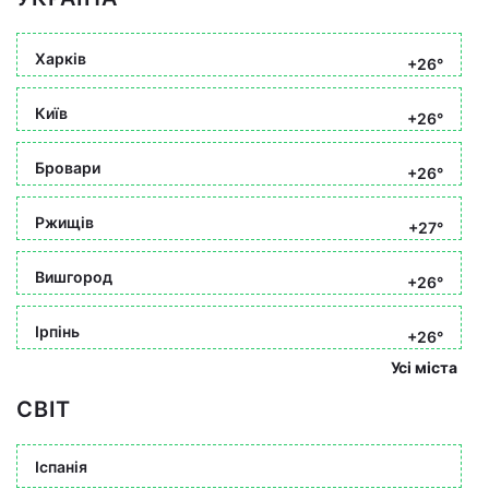
Харків
+26°
Київ
+26°
Бровари
+26°
Ржищів
+27°
Вишгород
+26°
Ірпінь
+26°
Усі міста
СВІТ
Іспанія