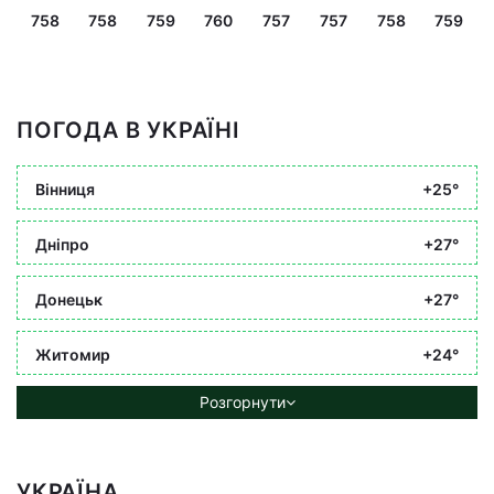
758
758
759
760
757
757
758
759
ПОГОДА В УКРАЇНІ
Вінниця
+25°
Дніпро
+27°
Донецьк
+27°
Житомир
+24°
Розгорнути
УКРАЇНА