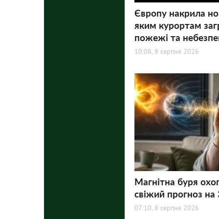
Європу накрила но
яким курортам заг
пожежі та небезпе
10:08, 8 серпня 2026
Магнітна буря охо
свіжий прогноз на 3
07:10, 8 серпня 2026