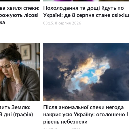
ва хвиля спеки:
Похолодання та дощі йдуть по
рожують лісові
Україні: де 8 серпня стане свіжі
ка
08:15, 8 серпня 2026
пить Землю:
Після аномальної спеки негода
 дні (графік)
накриє усю Україну: оголошено І
рівень небезпеки