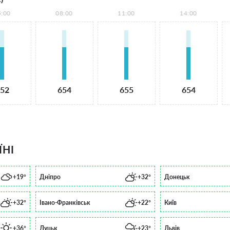
5:00
08:00
11:00
14:00
52
654
655
654
ЇНІ
+19°
Дніпро
+32°
Донецьк
+32°
Івано-Франківськ
+22°
Київ
+36°
Луцьк
+23°
Львів