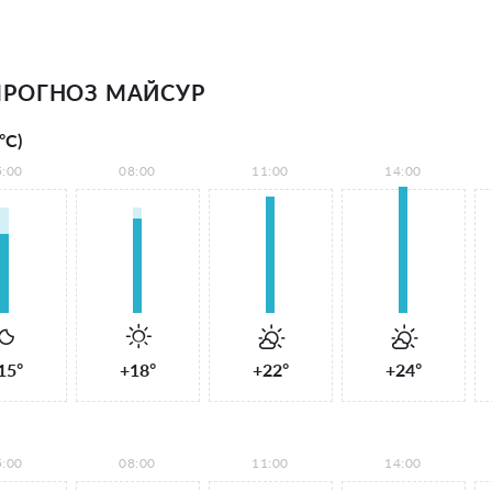
РОГНОЗ МАЙСУР
°С)
5:00
08:00
11:00
14:00
15°
+18°
+22°
+24°
5:00
08:00
11:00
14:00