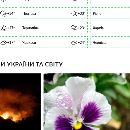
+34°
Полтава
+30°
Рівне
+27°
Тернопіль
+23°
Харків
+17°
Черкаси
+24°
Чернівці
 УКРАЇНИ ТА СВІТУ