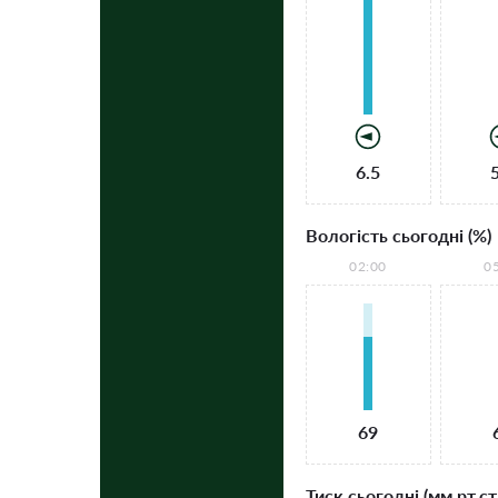
6.5
Вологість сьогодні (%)
02:00
0
69
Тиск сьогодні (мм рт.ст.