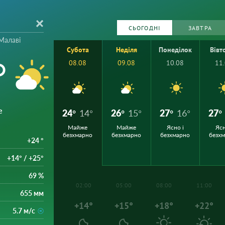
СЬОГОДНІ
ЗАВТРА
Малаві
Субота
Неділя
Понеділок
Вівт
°
08.08
09.08
10.08
11
е
24°
14°
26°
15°
27°
16°
27°
Майже
Майже
Ясно і
Ясн
безхмарно
безхмарно
безхмарно
безх
+24 °
+14° / +25°
69 %
02:00
05:00
08:00
11:00
655 мм
+14°
+15°
+18°
+22°
5.7 м/с