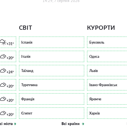
14:29, 7 серпня 2026
СВІТ
КУРОРТИ
Іспанія
Буковель
+31°
Італія
Одеса
+20°
Таїланд
Львів
+24°
Туреччина
Івано-Франківськ
+20°
Франція
Яремче
+20°
Єгипет
Харків
+20°
сі міста
Всі країни