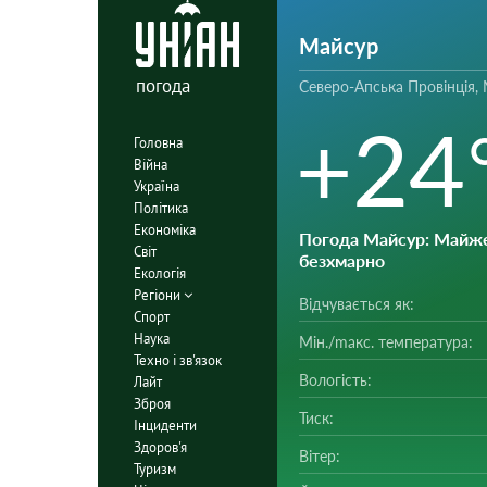
Майсур
погода
Северо-Апська Провінція, 
+24
Головна
Війна
Україна
Політика
Економіка
Погода Майсур
: Майж
Світ
безхмарно
Екологія
Регіони
Відчувається як:
Спорт
Наука
Мін./mакс. температура:
Техно і зв'язок
Вологість:
Лайт
Зброя
Тиск:
Інциденти
Здоров'я
Вітер:
Туризм