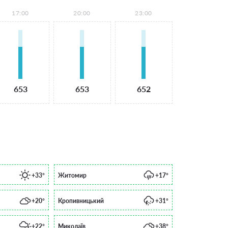
17:00
20:00
23:00
653
653
652
+33°
Житомир
+17°
+20°
Кропивницький
+31°
+22°
Миколаїв
+38°