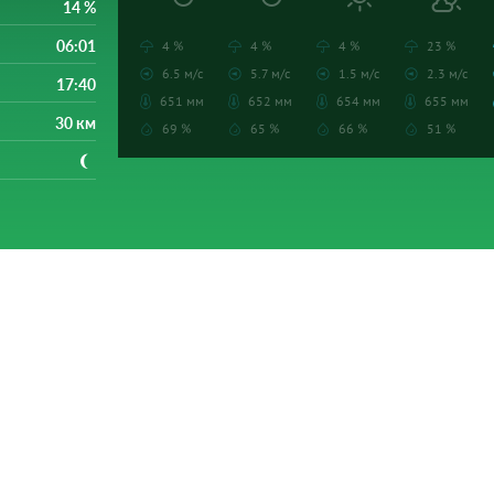
14 %
06:01
4 %
4 %
4 %
23 %
6.5 м/с
5.7 м/с
1.5 м/с
2.3 м/с
17:40
651 мм
652 мм
654 мм
655 мм
30 км
69 %
65 %
66 %
51 %