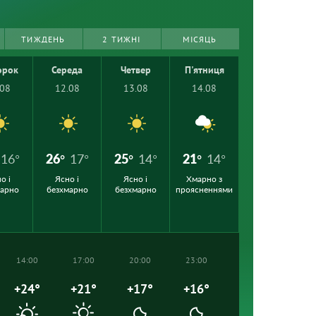
ТИЖДЕНЬ
2 ТИЖНІ
МІСЯЦЬ
орок
Середа
Четвер
П'ятниця
.08
12.08
13.08
14.08
16°
26°
17°
25°
14°
21°
14°
о і
Ясно і
Ясно і
Хмарно з
марно
безхмарно
безхмарно
проясненнями
14:00
17:00
20:00
23:00
+24°
+21°
+17°
+16°