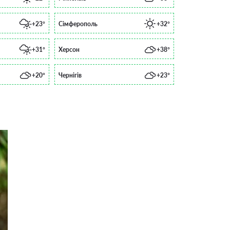
+23°
Сімферополь
+32°
+31°
Херсон
+38°
+20°
Чернігів
+23°