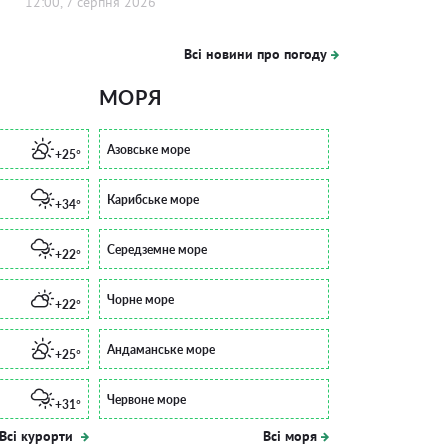
12:00, 7 серпня 2026
Всі новини про погоду
МОРЯ
Азовське море
+25°
Карибське море
+34°
Середземне море
+22°
Чорне море
+22°
Андаманське море
+25°
Червоне море
+31°
Всі курорти
Всі моря