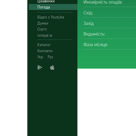
Цікавинки
Ймовірність опадів:
Погода
Схід:
Відео з Youtube
Думки
Захід
Статті
Видимість:
Інтерв`ю
Фаза місяця:
Каталог
Контакти
Укр
Рус