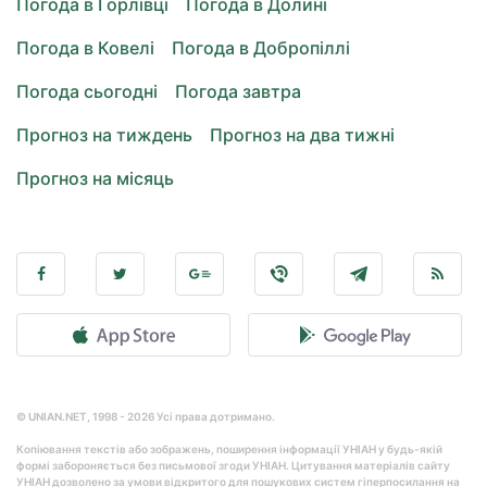
Погода в Горлівці
Погода в Долині
Погода в Ковелі
Погода в Добропіллі
Погода сьогодні
Погода завтра
Прогноз на тиждень
Прогноз на два тижні
Прогноз на місяць
© UNIAN.NET, 1998 - 2026 Усі права дотримано.
Копіювання текстів або зображень, поширення інформації УНІАН у будь-якій
формі забороняється без письмової згоди УНІАН. Цитування матеріалів сайту
УНІАН дозволено за умови відкритого для пошукових систем гіперпосилання на