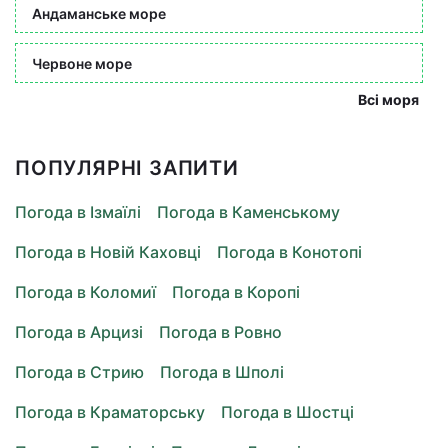
Андаманське море
Червоне море
Всі моря
ПОПУЛЯРНІ ЗАПИТИ
Погода в Ізмаїлі
Погода в Каменському
Погода в Новій Каховці
Погода в Конотопі
Погода в Коломиї
Погода в Коропі
Погода в Арцизі
Погода в Ровно
Погода в Стрию
Погода в Шполі
Погода в Краматорську
Погода в Шостці