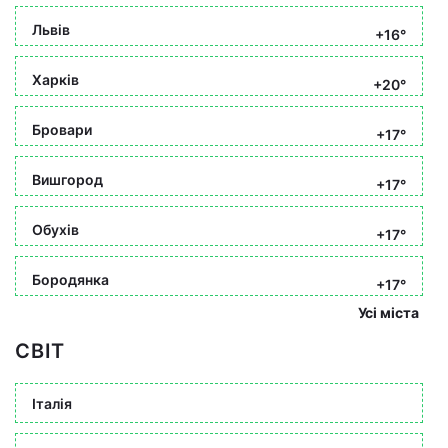
Львів
+16°
Харків
+20°
Бровари
+17°
Вишгород
+17°
Обухів
+17°
Бородянка
+17°
Усі міста
СВІТ
Італія