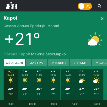
Кароі
Северо-Апська Провінція, Малаві
+21°
Погода Кароі
: Майже безхмарно
СЬОГОДНІ
ЗАВТРА
ТИЖДЕНЬ
2 ТИЖНІ
МІСЯЦ
НД
ПН
ВТ
СР
ЧТ
ПТ
СБ
09.08
10.08
11.08
12.08
13.08
14.08
15.08
29°
29°
30°
31°
30°
27°
26°
20°
21°
21°
21°
22°
21°
20°
05:00
08:00
11:00
14:00
17:00