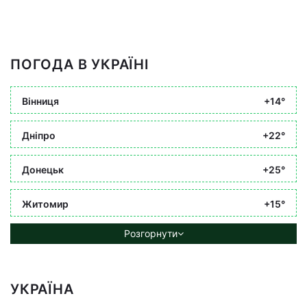
ПОГОДА В УКРАЇНІ
Вінниця
+14°
Дніпро
+22°
Донецьк
+25°
Житомир
+15°
Розгорнути
УКРАЇНА