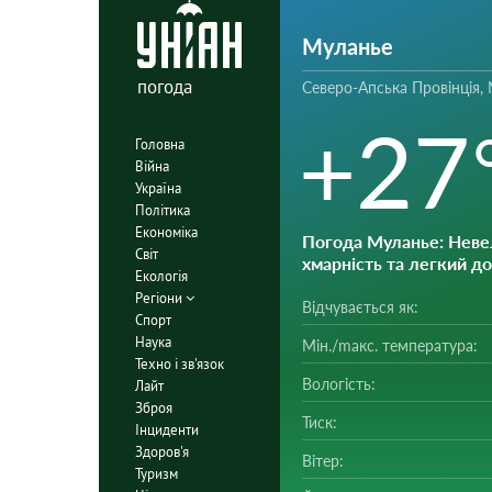
Муланье
погода
Северо-Апська Провінція, 
+27
Головна
Війна
Україна
Політика
Економіка
Погода Муланье
: Нев
Світ
хмарність та легкий д
Екологія
Регіони
Відчувається як:
Спорт
Наука
Мін./mакс. температура:
Техно і зв'язок
Вологість:
Лайт
Зброя
Тиск:
Інциденти
Здоров'я
Вітер:
Туризм