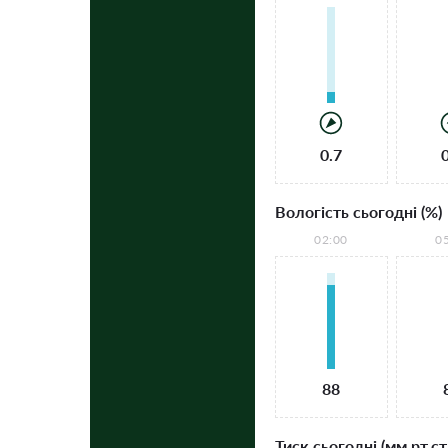
0.7
Вологість сьогодні (%)
02:00
0
88
Тиск сьогодні (мм рт.ст.