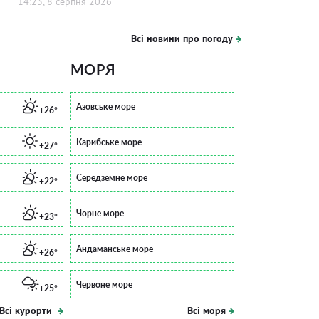
14:23, 8 серпня 2026
Всі новини про погоду
МОРЯ
Азовське море
+26°
Карибське море
+27°
Середземне море
+22°
Чорне море
+23°
Андаманське море
+26°
Червоне море
+25°
Всі курорти
Всі моря