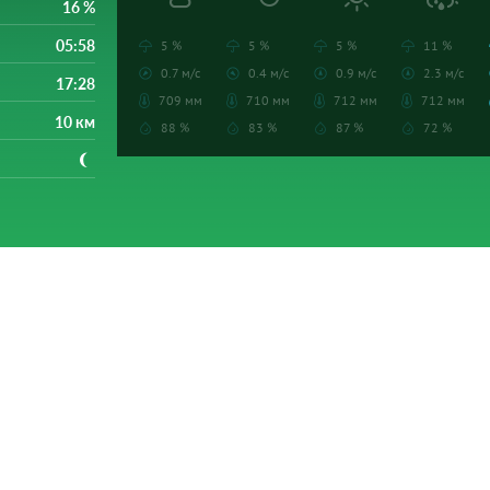
16 %
05:58
5 %
5 %
5 %
11 %
0.7 м/с
0.4 м/с
0.9 м/с
2.3 м/с
17:28
709 мм
710 мм
712 мм
712 мм
10 км
88 %
83 %
87 %
72 %