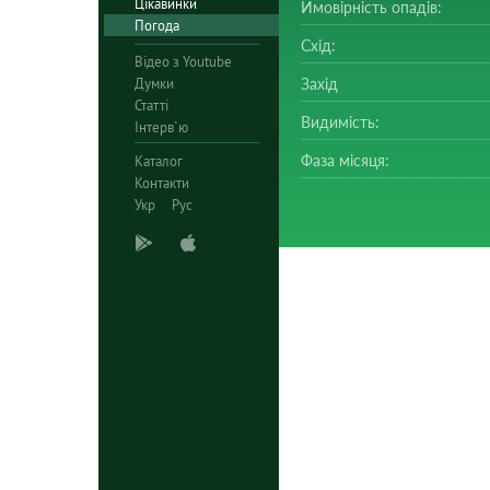
Цікавинки
Ймовірність опадів:
Погода
Схід:
Відео з Youtube
Думки
Захід
Статті
Видимість:
Інтерв`ю
Фаза місяця:
Каталог
Контакти
Укр
Рус