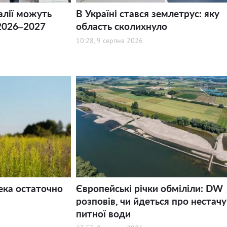
алії можуть
В Україні стався землетрус: яку
2026–2027
область сколихнуло
10:28, 9 серпня 2026
ека остаточно
Європейські річки обміліли: DW
розповів, чи йдеться про нестачу
питної води