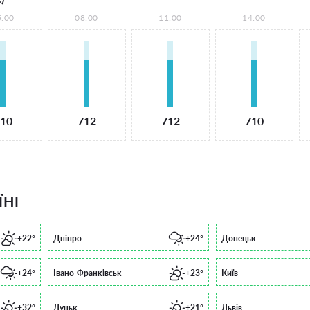
5:00
08:00
11:00
14:00
10
712
712
710
ЇНІ
+22°
Дніпро
+24°
Донецьк
+24°
Івано-Франківськ
+23°
Київ
+32°
Луцьк
+21°
Львів