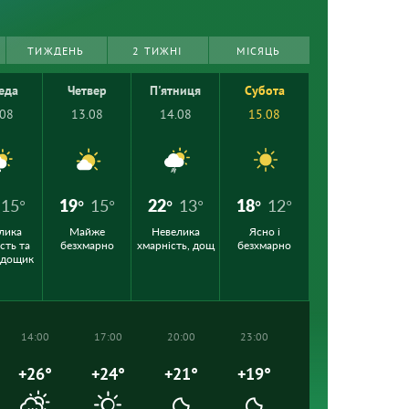
ТИЖДЕНЬ
2 ТИЖНІ
МІСЯЦЬ
еда
Четвер
П'ятниця
Субота
.08
13.08
14.08
15.08
15°
19°
15°
22°
13°
18°
12°
лика
Майже
Невелика
Ясно і
сть та
безхмарно
хмарність, дощ
безхмарно
 дощик
14:00
17:00
20:00
23:00
+26°
+24°
+21°
+19°