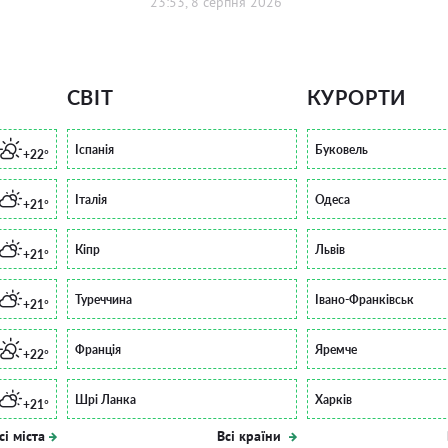
23:53, 8 серпня 2026
СВІТ
КУРОРТИ
Іспанія
Буковель
+22°
Італія
Одеса
+21°
Кіпр
Львів
+21°
Туреччина
Івано-Франківськ
+21°
Франція
Яремче
+22°
Шрі Ланка
Харків
+21°
сі міста
Всі країни