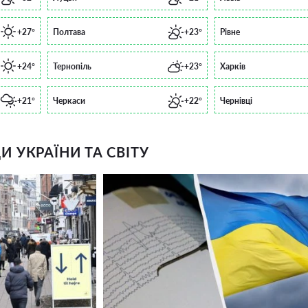
+27°
Полтава
+23°
Рівне
+24°
Тернопіль
+23°
Харків
+21°
Черкаси
+22°
Чернівці
 УКРАЇНИ ТА СВІТУ