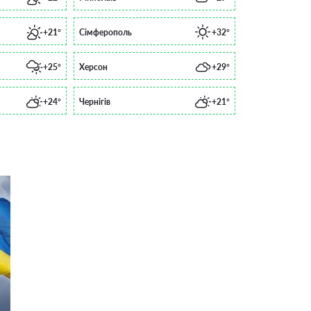
+21°
Сімферополь
+32°
+25°
Херсон
+29°
+24°
Чернігів
+21°