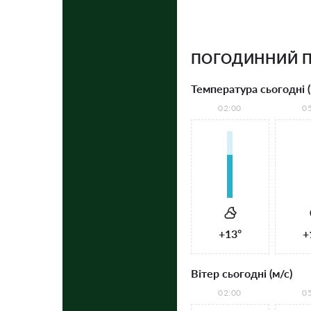
ПОГОДИННИЙ П
Температура сьогодні (
02:00
0
+13°
+
Вітер сьогодні (м/с)
02:00
0