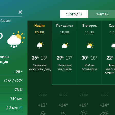
СЬОГОДНІ
ЗАВТРА
Малаві
Неділя
Понеділок
Вівторок
Сер
°
09.08
10.08
11.08
12
елика
26°
13°
29°
17°
30°
18°
22°
ощик
Невелика
Невелика
Майже
Неве
хмарність, дощ
хмарність
безхмарно
хмарні
+28 °
легкий
+16° / +27°
78 %
02:00
05:00
08:00
11:00
710 мм
+13°
+14°
+19°
+24°
2.3 м/с