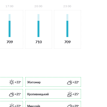
17:00
20:00
23:00
709
710
709
+33°
Житомир
+22°
+21°
Кропивницький
+25°
+22°
Миколаїв
+29°