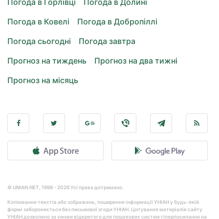
Погода в Горлівці
Погода в Долині
Погода в Ковелі
Погода в Добропіллі
Погода сьогодні
Погода завтра
Прогноз на тиждень
Прогноз на два тижні
Прогноз на місяць
© UNIAN.NET, 1998 - 2026 Усі права дотримано.
Копіювання текстів або зображень, поширення інформації УНІАН у будь-якій
формі забороняється без письмової згоди УНІАН. Цитування матеріалів сайту
УНІАН дозволено за умови відкритого для пошукових систем гіперпосилання на