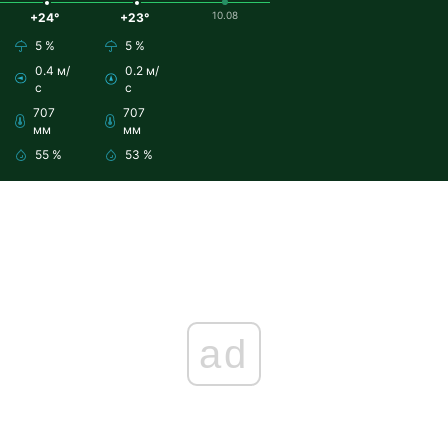
10.08
+24°
+23°
5 %
5 %
0.4 м/
0.2 м/
с
с
707
707
мм
мм
55 %
53 %
ad