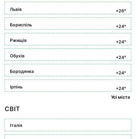
Львів
+26°
Бориспіль
+24°
Ржищів
+24°
Обухів
+24°
Бородянка
+24°
Ірпінь
+24°
Усі міста
СВІТ
Італія