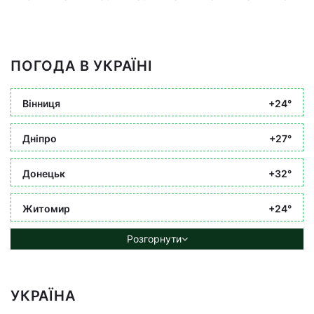
ПОГОДА В УКРАЇНІ
Вінниця
+24°
Дніпро
+27°
Донецьк
+32°
Житомир
+24°
Розгорнути
УКРАЇНА