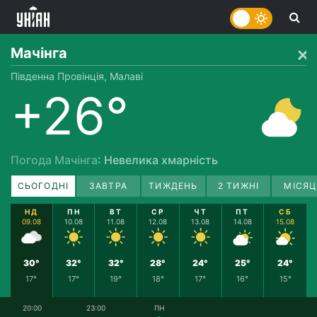
Мачінга
Південна Провінція, Малаві
+26°
Погода Мачінга
: Невелика хмарність
СЬОГОДНІ
ЗАВТРА
ТИЖДЕНЬ
2 ТИЖНІ
МІСЯЦ
НД
ПН
ВТ
СР
ЧТ
ПТ
СБ
09.08
10.08
11.08
12.08
13.08
14.08
15.08
30°
32°
32°
28°
24°
25°
24°
17°
17°
19°
18°
17°
16°
15°
20:00
23:00
ПН