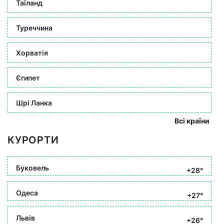
Таїланд
Туреччина
Хорватія
Єгипет
Шрі Ланка
Всі країни
КУРОРТИ
Буковель
+28°
Одеса
+27°
Львів
+26°