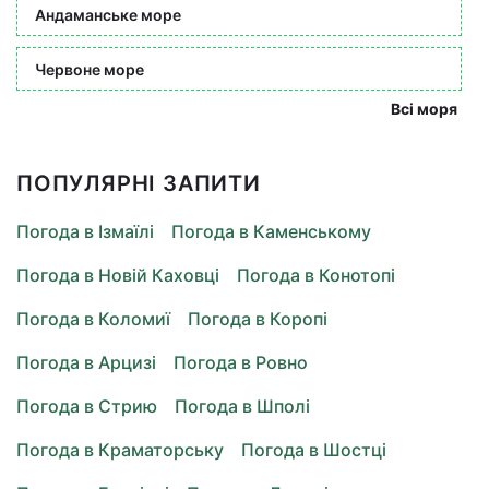
Андаманське море
Червоне море
Всі моря
ПОПУЛЯРНІ ЗАПИТИ
Погода в Ізмаїлі
Погода в Каменському
Погода в Новій Каховці
Погода в Конотопі
Погода в Коломиї
Погода в Коропі
Погода в Арцизі
Погода в Ровно
Погода в Стрию
Погода в Шполі
Погода в Краматорську
Погода в Шостці