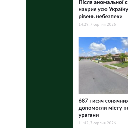
Після аномальної 
накриє усю Україну
рівень небезпеки
14:29, 7 серпня 2026
687 тисяч сонячни
допомогли місту п
урагани
11:42, 7 серпня 2026