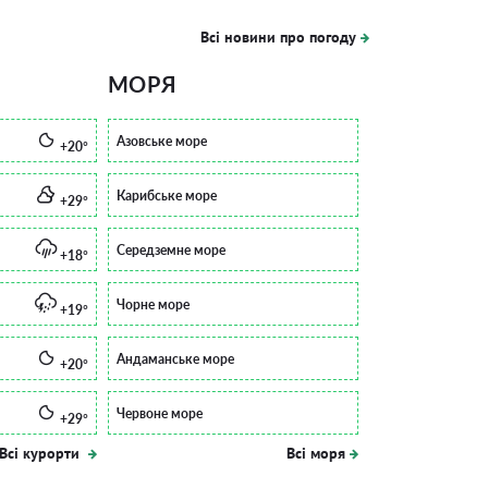
Всі новини про погоду
МОРЯ
Азовське море
+20°
Карибське море
+29°
Середземне море
+18°
Чорне море
+19°
Андаманське море
+20°
Червоне море
+29°
Всі курорти
Всі моря