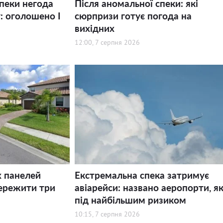
спеки негода
Після аномальної спеки: які
: оголошено І
сюрпризи готує погода на
вихідних
12:00, 7 серпня 2026
х панелей
Екстремальна спека затримує
ережити три
авіарейси: названо аеропорти, як
під найбільшим ризиком
10:15, 7 серпня 2026