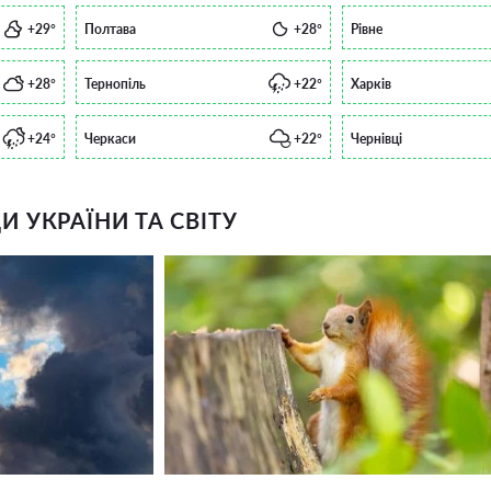
+29°
Полтава
+28°
Рівне
+28°
Тернопіль
+22°
Харків
+24°
Черкаси
+22°
Чернівці
 УКРАЇНИ ТА СВІТУ