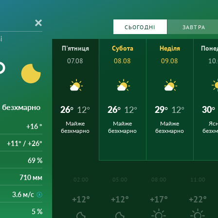
СЬОГОДНІ
ЗАВТРА
і
П'ятниця
Субота
Неділя
Поне
°
07.08
08.08
09.08
10
і безхмарно
26°
12°
26°
12°
29°
12°
30°
Майже
Майже
Майже
Ясн
+16 °
безхмарно
безхмарно
безхмарно
безх
+11° / +26°
69 %
710 мм
02:00
05:00
08:00
11:00
3.6 м/с
+12°
+12°
+17°
+22°
5 %