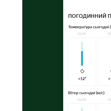
ПОГОДИННИЙ П
Температура сьогодні (
02:00
0
+12°
+
Вітер сьогодні (м/с)
02:00
0