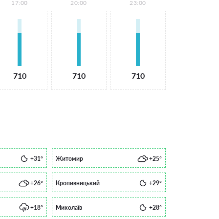
17:00
20:00
23:00
710
710
710
+31°
Житомир
+25°
+26°
Кропивницький
+29°
+18°
Миколаїв
+28°