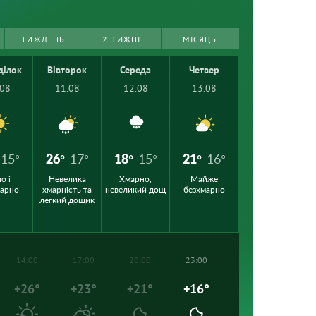
ТИЖДЕНЬ
2 ТИЖНІ
МІСЯЦЬ
ділок
Вівторок
Середа
Четвер
.08
11.08
12.08
13.08
15°
26°
17°
18°
15°
21°
16°
о і
Невелика
Хмарно,
Майже
марно
хмарність та
невеликий дощ
безхмарно
легкий дощик
14:00
17:00
20:00
23:00
+26°
+23°
+21°
+16°