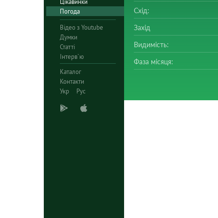
Цікавинки
Схід:
Погода
Відео з Youtube
Захід
Думки
Видимість:
Статті
Інтерв`ю
Фаза місяця:
Каталог
Контакти
Укр
Рус