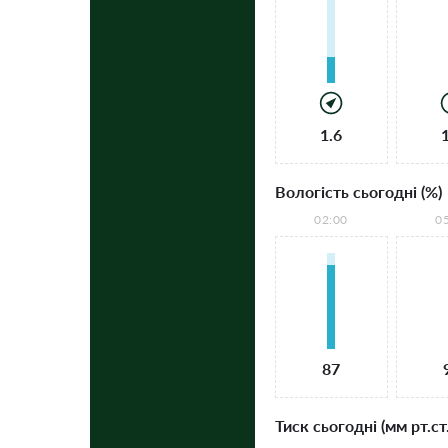
1.6
Вологість сьогодні (%)
02:00
0
87
Тиск сьогодні (мм рт.ст.