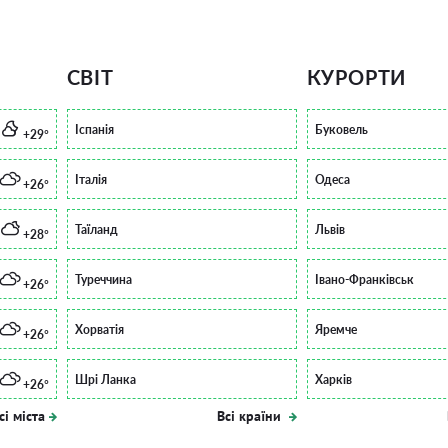
СВІТ
КУРОРТИ
Іспанія
Буковель
+29°
Італія
Одеса
+26°
Таїланд
Львів
+28°
Туреччина
Івано-Франківськ
+26°
Хорватія
Яремче
+26°
Шрі Ланка
Харків
+26°
сі міста
Всі країни