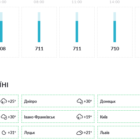
5:00
08:00
11:00
14:00
08
711
711
710
ЇНІ
+25°
Дніпро
+30°
Донецьк
+30°
Івано-Франківськ
+19°
Київ
+31°
Луцьк
+21°
Львів