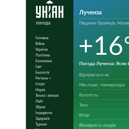
Лученза
погода
Південна Провінція, Малав
+16
Головна
Війна
Україна
Політика
Економіка
Погода Лученза
: Ясно 
Світ
Екологія
Відчувається як:
Регіони
Спорт
Мін./mакс. температура:
Наука
Вологість:
Техно і зв'язок
Лайт
Тиск:
Зброя
Інциденти
Вітер:
Здоров'я
Туризм
Ймовірність опадів: