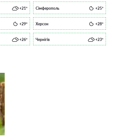
+21°
Сімферополь
+25°
+29°
Херсон
+28°
+26°
Чернігів
+23°