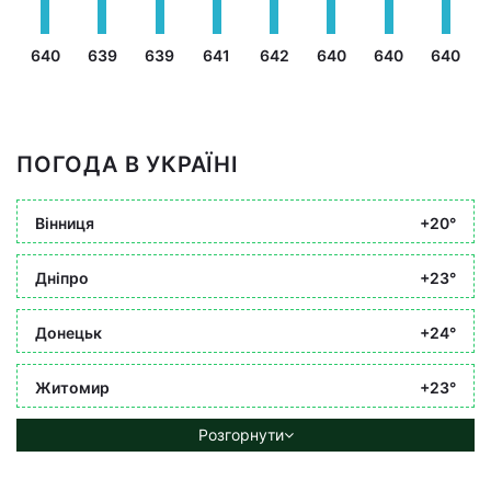
640
639
639
641
642
640
640
640
ПОГОДА В УКРАЇНІ
Вінниця
+20°
Дніпро
+23°
Донецьк
+24°
Житомир
+23°
Розгорнути