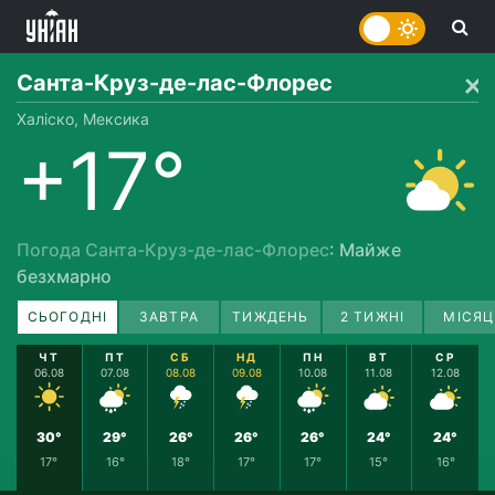
Санта-Круз-де-лас-Флорес
Халіско, Мексика
+17°
Погода Санта-Круз-де-лас-Флорес
: Майже
безхмарно
СЬОГОДНІ
ЗАВТРА
ТИЖДЕНЬ
2 ТИЖНІ
МІСЯЦ
ЧТ
ПТ
СБ
НД
ПН
ВТ
СР
06.08
07.08
08.08
09.08
10.08
11.08
12.08
30°
29°
26°
26°
26°
24°
24°
17°
16°
18°
17°
17°
15°
16°