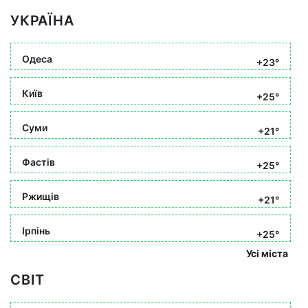
УКРАЇНА
Одеса
+23°
Київ
+25°
Суми
+21°
Фастів
+25°
Ржищів
+21°
Ірпінь
+25°
Усі міста
СВІТ