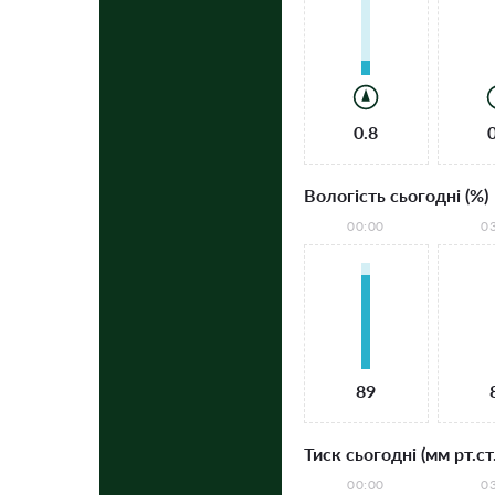
0.8
Вологість сьогодні (%)
00:00
0
89
Тиск сьогодні (мм рт.ст.
00:00
0