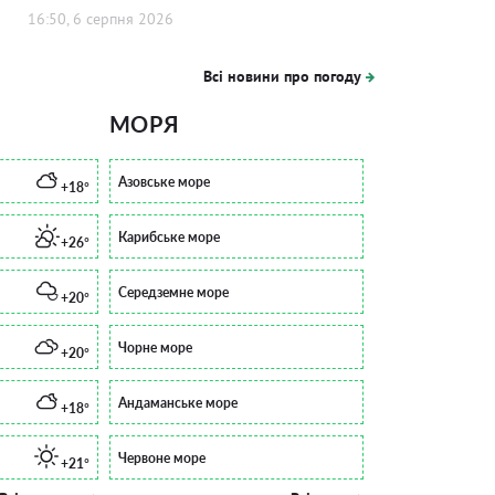
16:50, 6 серпня 2026
Всі новини про погоду
МОРЯ
Азовське море
+18°
Карибське море
+26°
Середземне море
+20°
Чорне море
+20°
Андаманське море
+18°
Червоне море
+21°