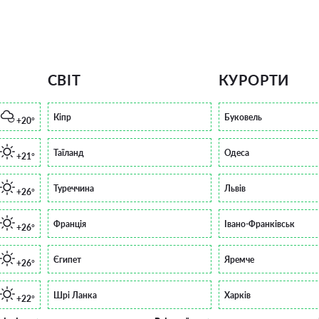
СВІТ
КУРОРТИ
Кіпр
Буковель
+20°
Таїланд
Одеса
+21°
Туреччина
Львів
+26°
Франція
Івано-Франківськ
+26°
Єгипет
Яремче
+26°
Шрі Ланка
Харків
+22°