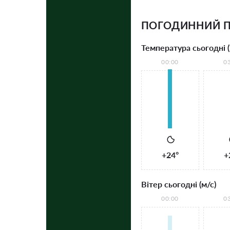
ПОГОДИННИЙ П
Температура сьогодні (
00:00
0
+24°
+
Вітер сьогодні (м/с)
00:00
0