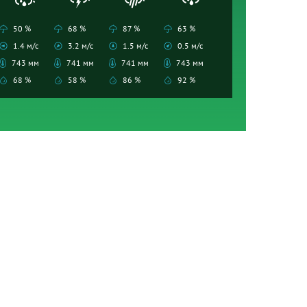
50 %
68 %
87 %
63 %
1.4 м/с
3.2 м/с
1.5 м/с
0.5 м/с
743 мм
741 мм
741 мм
743 мм
68 %
58 %
86 %
92 %