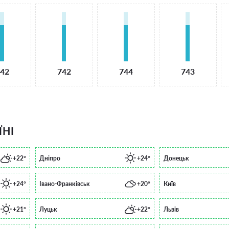
42
742
744
743
ЇНІ
+22°
Дніпро
+24°
Донецьк
+24°
Івано-Франківськ
+20°
Київ
+21°
Луцьк
+22°
Львів