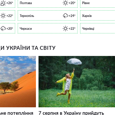
+26°
Полтава
+20°
Рівне
+22°
Тернопіль
+24°
Харків
+20°
Черкаси
+22°
Чернівці
 УКРАЇНИ ТА СВІТУ
ьне потепління
7 серпня в Україну прийдуть