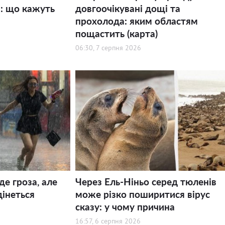
і: що кажуть
довгоочікувані дощі та
прохолода: яким областям
пощастить (карта)
06:30, 7 серпня 2026
де гроза, але
Через Ель-Ніньо серед тюленів
дінеться
може різко поширитися вірус
сказу: у чому причина
16:57, 6 серпня 2026