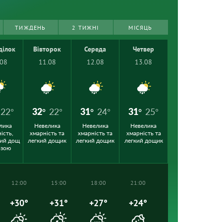
ТИЖДЕНЬ
2 ТИЖНІ
МІСЯЦЬ
ділок
Вівторок
Середа
Четвер
.08
11.08
12.08
13.08
22°
32°
22°
31°
24°
31°
25°
лика
Невелика
Невелика
Невелика
ість,
хмарність та
хмарність та
хмарність та
ий дощ
легкий дощик
легкий дощик
легкий дощик
озою
12:00
15:00
18:00
21:00
+30°
+31°
+27°
+24°