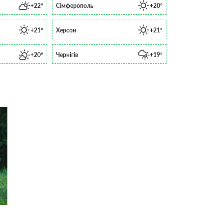
+22°
Сімферополь
+20°
+21°
Херсон
+21°
+20°
Чернігів
+19°