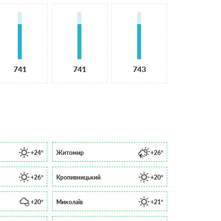
741
741
743
+24°
Житомир
+26°
+26°
Кропивницький
+20°
+20°
Миколаїв
+21°