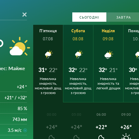
СЬОГОДНІ
ЗАВТРА
П'ятниця
Субота
Неділя
Поне
°
07.08
08.08
09.08
10
йес
: Майже
31°
22°
32°
22°
32°
21°
30°
Невелика
Невелика
Невелика
Неве
хмарність,
хмарність,
хмарність та
хмарн
+24 °
можливий дощ
можливий дощ
легкий дощик
можлив
з грозою
з грозою
з гр
+21° / +32°
85 %
00:00
03:00
06:00
09:00
743 мм
+24°
+24°
+22°
+26°
3.5 м/с