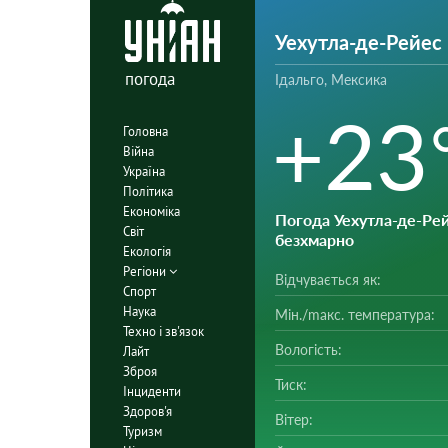
Уехутла-де-Рейес
погода
Ідальго, Мексика
+23
Головна
Війна
Україна
Політика
Економіка
Погода Уехутла-де-Ре
Світ
безхмарно
Екологія
Регіони
Відчувається як:
Спорт
Наука
Мін./mакс. температура:
Техно і зв'язок
Вологість:
Лайт
Зброя
Тиск:
Інциденти
Здоров'я
Вітер:
Туризм