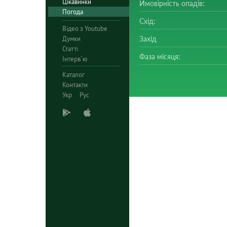
Цікавинки
Ймовірність опадів:
Погода
Схід:
Відео з Youtube
Думки
Захід
Статті
Фаза місяця:
Інтерв`ю
Каталог
Контакти
Укр
Рус