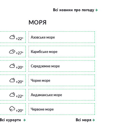
Всі новини про погоду
МОРЯ
Азовське море
+22°
Карибське море
+27°
Середземне море
+20°
Чорне море
+20°
Андаманське море
+22°
Червоне море
+20°
Всі курорти
Всі моря