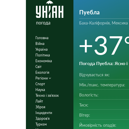
Пуебла
погода
Баха-Каліфорнія, Мексика
+37
Головна
Війна
Україна
Політика
Економіка
Погода Пуебла
: Ясно 
Світ
Екологія
Відчувається як:
Регіони
Спорт
Мін./mакс. температура:
Наука
Вологість:
Техно і зв'язок
Лайт
Тиск:
Зброя
Інциденти
Вітер:
Здоров'я
Туризм
Ймовірність опадів: