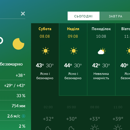
СЬОГОДНІ
ЗАВТРА
Субота
Неділя
Понеділок
Вівт
°
08.08
09.08
10.08
11
і безхмарно
43°
30°
44°
30°
42°
30°
40°
Ясно і
Ясно і
Невелика
Ясн
+38 °
безхмарно
безхмарно
хмарність
безх
+29° / +43°
33 %
754 мм
02:00
05:00
08:00
11:00
2.6 м/с
+32°
+30°
+33°
+39°
2 %