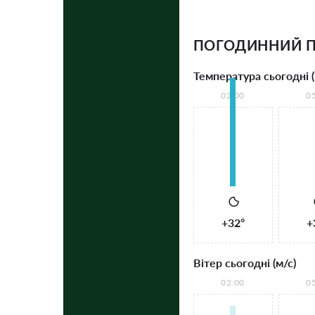
ПОГОДИННИЙ П
Температура сьогодні (
02:00
0
+32°
+
Вітер сьогодні (м/с)
02:00
0