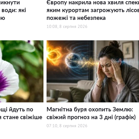
никнути
Європу накрила нова хвиля спек
води: які
яким курортам загрожують лісов
ою
пожежі та небезпека
10:08, 8 серпня 2026
щі йдуть по
Магнітна буря охопить Землю:
я стане свіжіше
свіжий прогноз на 3 дні (графік)
07:10, 8 серпня 2026