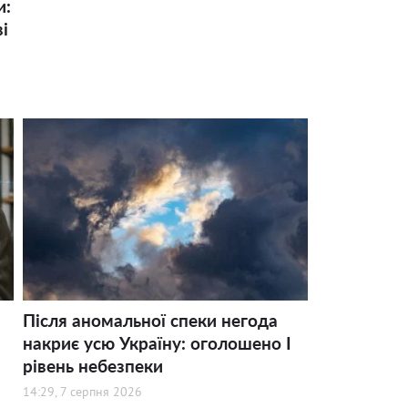
и:
і
Після аномальної спеки негода
накриє усю Україну: оголошено І
рівень небезпеки
14:29, 7 серпня 2026