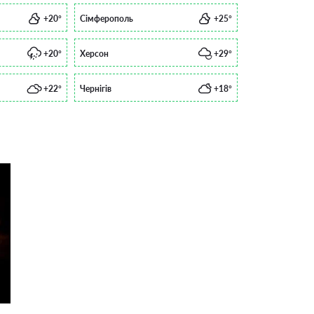
+20°
Сімферополь
+25°
+20°
Херсон
+29°
+22°
Чернігів
+18°