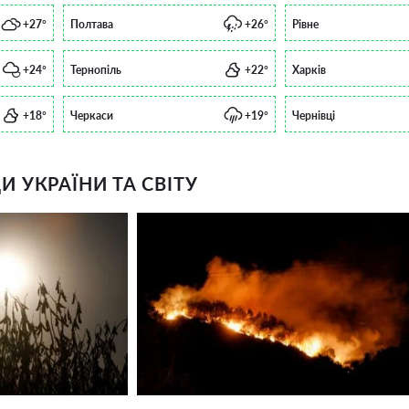
+27°
Полтава
+26°
Рівне
+24°
Тернопіль
+22°
Харків
+18°
Черкаси
+19°
Чернівці
 УКРАЇНИ ТА СВІТУ