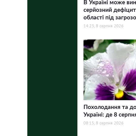
В Україні може ви
серйозний дефіцит 
області під загроз
14:23, 8 серпня 2026
Похолодання та до
Україні: де 8 серпн
08:15, 8 серпня 2026