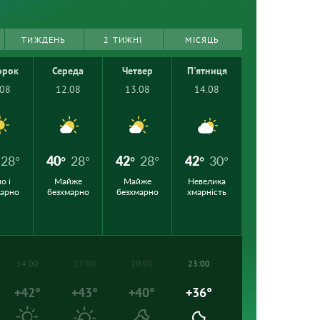
ТИЖДЕНЬ
2 ТИЖНІ
МІСЯЦЬ
орок
Середа
Четвер
П'ятниця
.08
12.08
13.08
14.08
28°
40°
28°
42°
28°
42°
30°
о і
Майже
Майже
Невелика
марно
безхмарно
безхмарно
хмарність
14:00
17:00
20:00
23:00
+42°
+43°
+40°
+36°