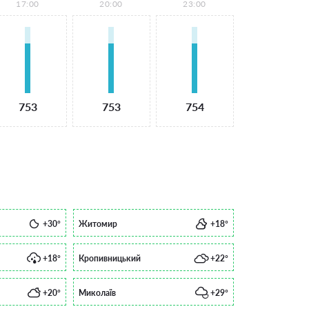
17:00
20:00
23:00
753
753
754
+30°
Житомир
+18°
+18°
Кропивницький
+22°
+20°
Миколаїв
+29°