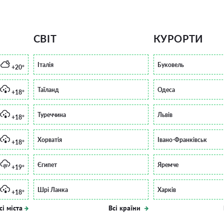
СВІТ
КУРОРТИ
Італія
Буковель
+20°
Таїланд
Одеса
+18°
Туреччина
Львів
+18°
Хорватія
Івано-Франківськ
+18°
Єгипет
Яремче
+19°
Шрі Ланка
Харків
+18°
сі міста
Всі країни