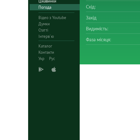
Цікавинки
Схід:
Погода
Відео з Youtube
Захід
Думки
Видимість:
Статті
Інтерв`ю
Фаза місяця:
Каталог
Контакти
Укр
Рус