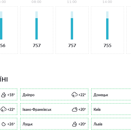
5:00
08:00
11:00
14:00
56
757
757
755
ЇНІ
+18°
Дніпро
+22°
Донецьк
+22°
Івано-Франківськ
+20°
Київ
+26°
Луцьк
+20°
Львів